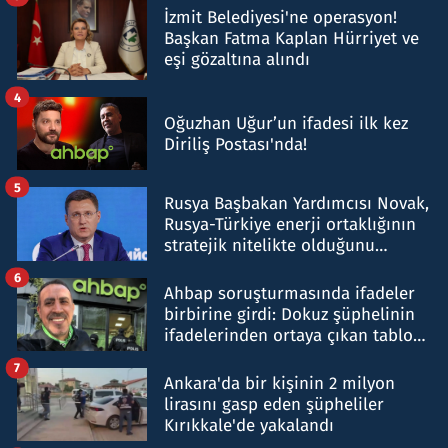
İzmit Belediyesi'ne operasyon!
Başkan Fatma Kaplan Hürriyet ve
eşi gözaltına alındı
4
Oğuzhan Uğur’un ifadesi ilk kez
Diriliş Postası'nda!
5
Rusya Başbakan Yardımcısı Novak,
Rusya-Türkiye enerji ortaklığının
stratejik nitelikte olduğunu
belirtti
6
Ahbap soruşturmasında ifadeler
birbirine girdi: Dokuz şüphelinin
ifadelerinden ortaya çıkan tablo
şok etti
7
Ankara'da bir kişinin 2 milyon
lirasını gasp eden şüpheliler
Kırıkkale'de yakalandı