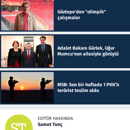
Göztepe'den "olimpik"
çalışmalar
Adalet Bakanı Gürlek, Uğur
Mumcu'nun ailesiyle görüştü
MSB: Son bir haftada 1 PKK'lı
terörist teslim oldu
EDITÖR HAKKINDA
Samet Tunç