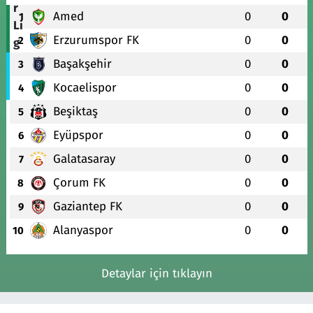
Amed
0
0
1
Erzurumspor FK
0
0
2
Başakşehir
0
0
3
Kocaelispor
0
0
4
Beşiktaş
0
0
5
Eyüpspor
0
0
6
Galatasaray
0
0
7
Çorum FK
0
0
8
Gaziantep FK
0
0
9
Alanyaspor
0
0
10
Detaylar için tıklayın