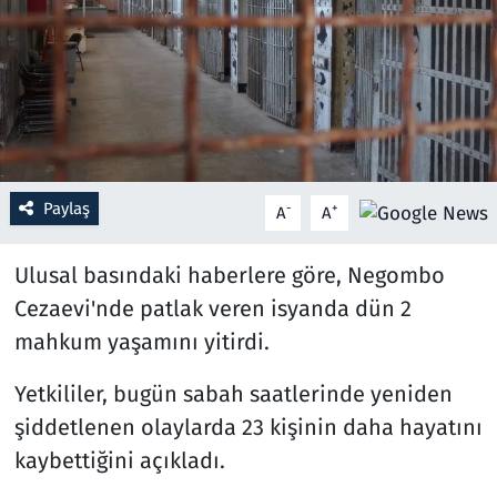
Resmi İlanlar
Rüya Tabirleri
Sağlık
Paylaş
-
+
A
A
Savunma Sanayi
Ulusal basındaki haberlere göre, Negombo
Seçim 2023
Cezaevi'nde patlak veren isyanda dün 2
Spor
mahkum yaşamını yitirdi.
Teknoloji ve Bilim
Yetkililer, bugün sabah saatlerinde yeniden
şiddetlenen olaylarda 23 kişinin daha hayatını
Televizyon
kaybettiğini açıkladı.