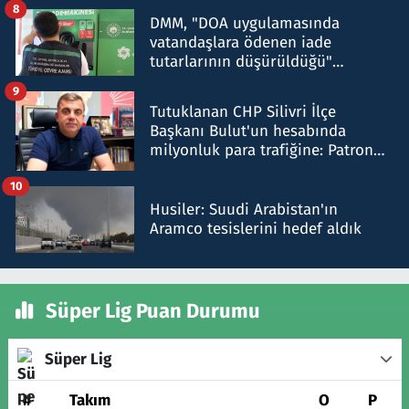
8
DMM, "DOA uygulamasında
vatandaşlara ödenen iade
tutarlarının düşürüldüğü"
iddiasını yalanladı
9
Tutuklanan CHP Silivri İlçe
Başkanı Bulut'un hesabında
milyonluk para trafiğine: Patron
talimat verdi, ben gönderdim
10
Husiler: Suudi Arabistan'ın
Aramco tesislerini hedef aldık
Süper Lig Puan Durumu
Süper Lig
#
Takım
O
P