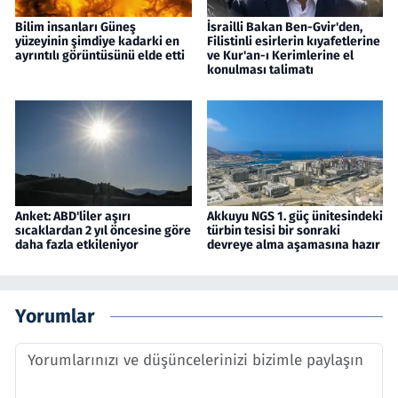
Bilim insanları Güneş
İsrailli Bakan Ben-Gvir'den,
yüzeyinin şimdiye kadarki en
Filistinli esirlerin kıyafetlerine
ayrıntılı görüntüsünü elde etti
ve Kur'an-ı Kerimlerine el
konulması talimatı
Anket: ABD'liler aşırı
Akkuyu NGS 1. güç ünitesindeki
sıcaklardan 2 yıl öncesine göre
türbin tesisi bir sonraki
daha fazla etkileniyor
devreye alma aşamasına hazır
Yorumlar