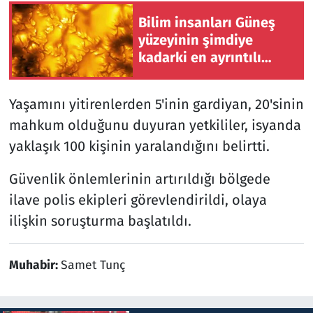
Bilim insanları Güneş
yüzeyinin şimdiye
kadarki en ayrıntılı
görüntüsünü elde etti
Yaşamını yitirenlerden 5'inin gardiyan, 20'sinin
mahkum olduğunu duyuran yetkililer, isyanda
yaklaşık 100 kişinin yaralandığını belirtti.
Güvenlik önlemlerinin artırıldığı bölgede
ilave polis ekipleri görevlendirildi, olaya
ilişkin soruşturma başlatıldı.
Muhabir:
Samet Tunç