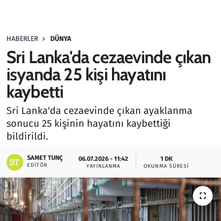
Gündem
HABERLER
DÜNYA
Haber
Sri Lanka'da cezaevinde çıkan
Kültür Sanat
isyanda 25 kişi hayatını
kaybetti
Kurumsal Haberler
Sri Lanka'da cezaevinde çıkan ayaklanma
Lezzet Durağı
sonucu 25 kişinin hayatını kaybettiği
bildirildi.
Memur ve Kamu
SAMET TUNÇ
06.07.2026 - 11:42
1 DK
EDITÖR
YAYINLANMA
OKUNMA SÜRESI
Otomobil
Oyun
Ramazan