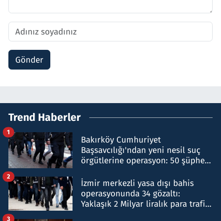
Gönder
Trend Haberler
1
Bakırköy Cumhuriyet
Başsavcılığı'ndan yeni nesil suç
örgütlerine operasyon: 50 şüpheli
hakkında gözaltı kararı
2
İzmir merkezli yasa dışı bahis
operasyonunda 34 gözaltı:
Yaklaşık 2 Milyar liralık para trafiği
tespit edildi
3