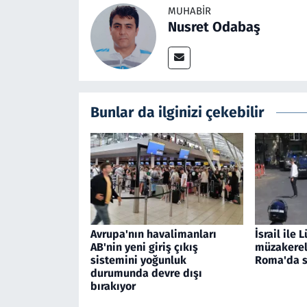
MUHABIR
Nusret Odabaş
Bunlar da ilginizi çekebilir
Avrupa'nın havalimanları
İsrail ile
AB'nin yeni giriş çıkış
müzakerele
sistemini yoğunluk
Roma'da s
durumunda devre dışı
bırakıyor