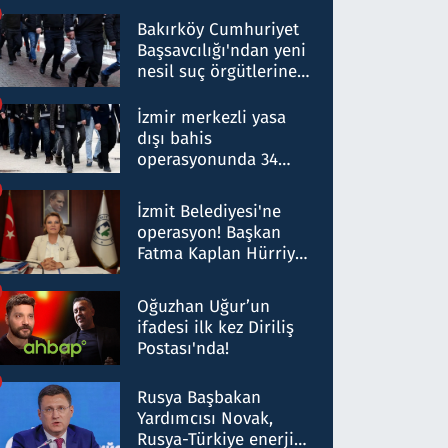
Bakırköy Cumhuriyet
Başsavcılığı'ndan yeni
nesil suç örgütlerine
operasyon: 50 şüpheli
hakkında gözaltı kararı
İzmir merkezli yasa
dışı bahis
operasyonunda 34
gözaltı: Yaklaşık 2
Milyar liralık para
İzmit Belediyesi'ne
trafiği tespit edildi
operasyon! Başkan
Fatma Kaplan Hürriyet
ve eşi gözaltına alındı
Oğuzhan Uğur’un
ifadesi ilk kez Diriliş
Postası'nda!
Rusya Başbakan
Yardımcısı Novak,
Rusya-Türkiye enerji