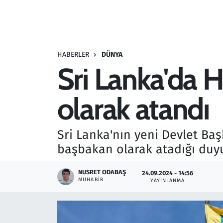
Resmi İlanlar
Rüya Tabirleri
HABERLER
DÜNYA
Sri Lanka'da 
Sağlık
olarak atandı
Savunma Sanayi
Seçim 2023
Sri Lanka'nın yeni Devlet Ba
başbakan olarak atadığı duy
Spor
NUSRET ODABAŞ
24.09.2024 - 14:56
Teknoloji ve Bilim
MUHABIR
YAYINLANMA
Televizyon