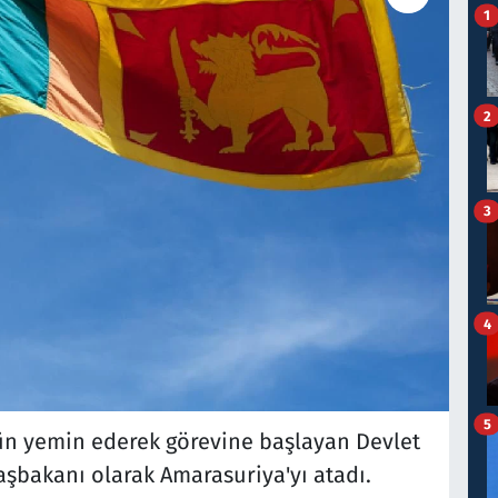
1
2
3
4
5
dün yemin ederek görevine başlayan Devlet
aşbakanı olarak Amarasuriya'yı atadı.