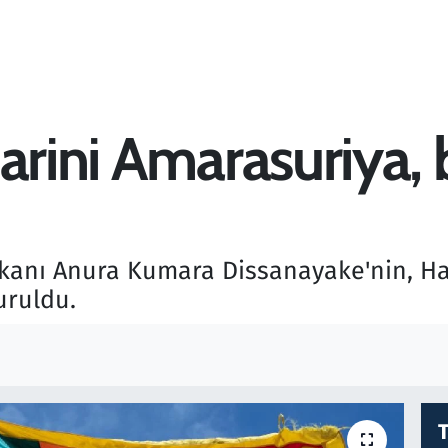
Harini Amarasuriya,
şkanı Anura Kumara Dissanayake'nin, Ha
uruldu.