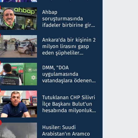
ortaklığının stratejik
nitelikte olduğunu
Ahbap
belirtti
soruşturmasında
ifadeler birbirine girdi:
Dokuz şüphelinin
ifadelerinden ortaya
Ankara'da bir kişinin 2
çıkan tablo şok etti
milyon lirasını gasp
eden şüpheliler
Kırıkkale'de yakalandı
DMM, "DOA
uygulamasında
vatandaşlara ödenen
iade tutarlarının
düşürüldüğü" iddiasını
Tutuklanan CHP Silivri
yalanladı
İlçe Başkanı Bulut'un
hesabında milyonluk
para trafiğine: Patron
talimat verdi, ben
Husiler: Suudi
gönderdim
Arabistan'ın Aramco