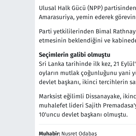
Ulusal Halk Gücü (NPP) partisind
Amarasuriya, yemin ederek görevin
Parti yetkililerinden Bimal Rathna
etmesinin beklendiğini ve kabinede
Seçimlerin galibi olmuştu
Sri Lanka tarihinde ilk kez, 21 Eylü
oyların mutlak çoğunluğunu yani y
devlet başkanı, ikinci tercihlerin s
Marksist eğilimli Dissanayake, ikinc
muhalefet lideri Sajith Premadasa'y
10'uncu devlet başkanı olmuştu.
Muhabir:
Nusret Odabaş