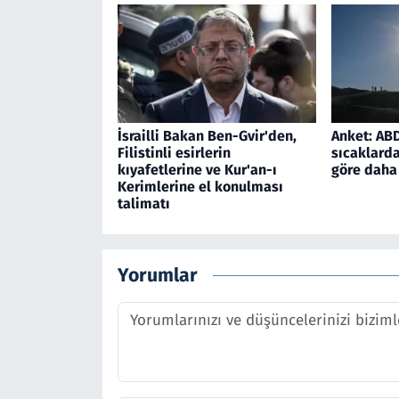
İsrailli Bakan Ben-Gvir'den,
Anket: ABD'
Filistinli esirlerin
sıcaklarda
kıyafetlerine ve Kur'an-ı
göre daha 
Kerimlerine el konulması
talimatı
Yorumlar