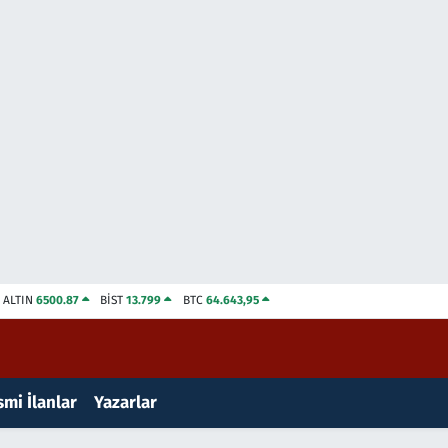
ALTIN
6500.87
BİST
13.799
BTC
64.643,95
mi İlanlar
Yazarlar