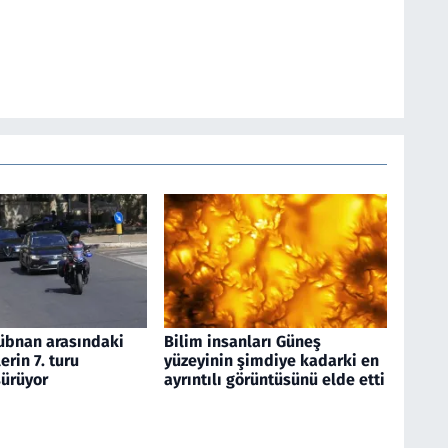
 Lübnan arasındaki
Bilim insanları Güneş
rin 7. turu
yüzeyinin şimdiye kadarki en
ürüyor
ayrıntılı görüntüsünü elde etti