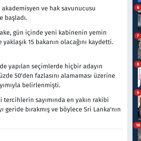
en akademisyen ve hak savunucusu
6
e başladı.
yake, gün içinde yeni kabinenin yemin
7
 yaklaşık 15 bakanın olacağını kaydetti.
8
l'de yapılan seçimlerde hiçbir adayın
üzde 50'den fazlasını alamaması üzerine
ayımıyla belirlenmişti.
9
i tercihlerin sayımında en yakın rakibi
ı geride bırakmış ve böylece Sri Lanka'nın
10