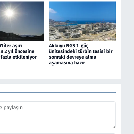
liler aşırı
Akkuyu NGS 1. güç
n 2 yıl öncesine
ünitesindeki türbin tesisi bir
fazla etkileniyor
sonraki devreye alma
aşamasına hazır