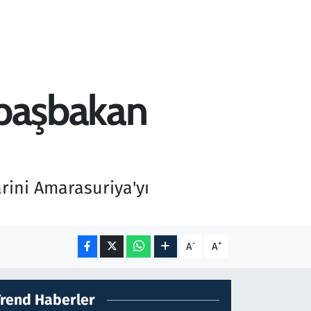
 başbakan
rini Amarasuriya'yı
-
+
A
A
Trend Haberler