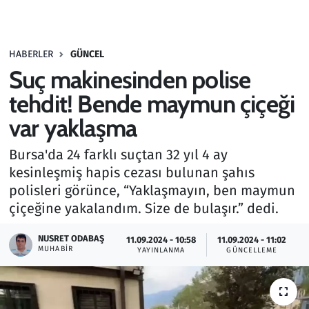
Gündem
HABERLER
GÜNCEL
Haber
Suç makinesinden polise
Kültür Sanat
tehdit! Bende maymun çiçeği
var yaklaşma
Kurumsal Haberler
Bursa'da 24 farklı suçtan 32 yıl 4 ay
Lezzet Durağı
kesinleşmiş hapis cezası bulunan şahıs
polisleri görünce, “Yaklaşmayın, ben maymun
Memur ve Kamu
çiçeğine yakalandım. Size de bulaşır.” dedi.
Otomobil
NUSRET ODABAŞ
11.09.2024 - 10:58
11.09.2024 - 11:02
MUHABIR
YAYINLANMA
GÜNCELLEME
Oyun
Ramazan