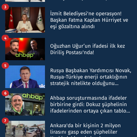
tespit edildi
3
İzmit Belediyesi'ne operasyon!
Başkan Fatma Kaplan Hürriyet ve
eşi gözaltına alındı
4
Oğuzhan Uğur’un ifadesi ilk kez
Diriliş Postası'nda!
5
Rusya Başbakan Yardımcısı Novak,
Rusya-Türkiye enerji ortaklığının
stratejik nitelikte olduğunu
belirtti
6
Ahbap soruşturmasında ifadeler
birbirine girdi: Dokuz şüphelinin
ifadelerinden ortaya çıkan tablo
şok etti
7
Ankara'da bir kişinin 2 milyon
lirasını gasp eden şüpheliler