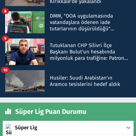
Kırıkkale'de yakalandı
8
DMM, "DOA uygulamasında
vatandaşlara ödenen iade
tutarlarının düşürüldüğü"
iddiasını yalanladı
9
Tutuklanan CHP Silivri İlçe
Başkanı Bulut'un hesabında
milyonluk para trafiğine: Patron
talimat verdi, ben gönderdim
10
Husiler: Suudi Arabistan'ın
Aramco tesislerini hedef aldık
Süper Lig Puan Durumu
Süper Lig