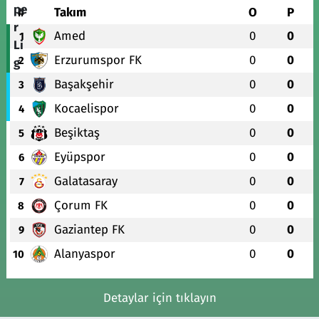
#
Takım
O
P
Amed
0
0
1
Erzurumspor FK
0
0
2
Başakşehir
0
0
3
Kocaelispor
0
0
4
Beşiktaş
0
0
5
Eyüpspor
0
0
6
Galatasaray
0
0
7
Çorum FK
0
0
8
Gaziantep FK
0
0
9
Alanyaspor
0
0
10
Detaylar için tıklayın