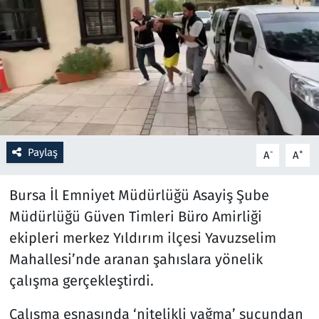
Resmi İlanlar
Rüya Tabirleri
Sağlık
Savunma Sanayi
Paylaş
-
+
A
A
Seçim 2023
Bursa İl Emniyet Müdürlüğü Asayiş Şube
Spor
Müdürlüğü Güven Timleri Büro Amirliği
ekipleri merkez Yıldırım ilçesi Yavuzselim
Teknoloji ve Bilim
Mahallesi’nde aranan şahıslara yönelik
çalışma gerçekleştirdi.
Televizyon
Çalışma esnasında ‘nitelikli yağma’ suçundan