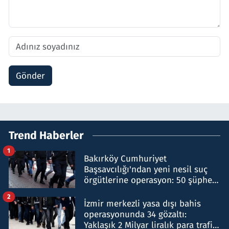
Gönder
Trend Haberler
1
Bakırköy Cumhuriyet
Başsavcılığı'ndan yeni nesil suç
örgütlerine operasyon: 50 şüpheli
hakkında gözaltı kararı
2
İzmir merkezli yasa dışı bahis
operasyonunda 34 gözaltı:
Yaklaşık 2 Milyar liralık para trafiği