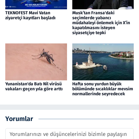
TEKNOFEST Mavi Vatan
Musk’tan Fransa'daki
ziyaretçi kayıtları başladı
seçimlerde yabancı
müdahaleyi önlemek için X’in
kapatılmasını isteyen
siyasetçiye tepki
Yunanistan'da Batı Nil virüsü
Hafta sonu yurdun büyük
vakaları geçen yıla göre arttı
bölümünde sıcaklıklar mevsim
normallerinde seyredecek
Yorumlar