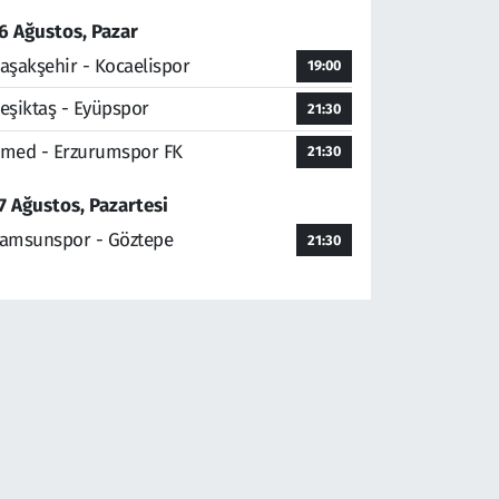
6 Ağustos, Pazar
aşakşehir - Kocaelispor
19:00
eşiktaş - Eyüpspor
21:30
med - Erzurumspor FK
21:30
7 Ağustos, Pazartesi
amsunspor - Göztepe
21:30