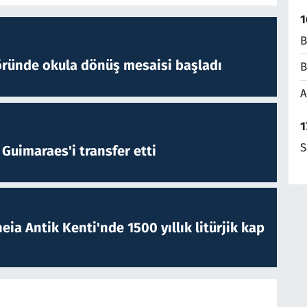
1
B
öründe okula dönüş mesaisi başladı
B
A
1
S
Guimaraes'i transfer etti
eia Antik Kenti'nde 1500 yıllık litürjik kap