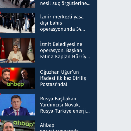
nesil suç örgütlerine
operasyon: 50 şüpheli
hakkında gözaltı kararı
İzmir merkezli yasa
dışı bahis
operasyonunda 34
gözaltı: Yaklaşık 2
Milyar liralık para
İzmit Belediyesi'ne
trafiği tespit edildi
operasyon! Başkan
Fatma Kaplan Hürriyet
ve eşi gözaltına alındı
Oğuzhan Uğur’un
ifadesi ilk kez Diriliş
Postası'nda!
Rusya Başbakan
Yardımcısı Novak,
Rusya-Türkiye enerji
ortaklığının stratejik
nitelikte olduğunu
Ahbap
belirtti