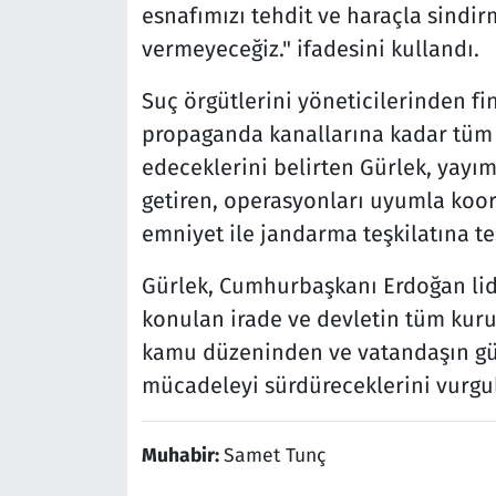
esnafımızı tehdit ve haraçla sindir
vermeyeceğiz." ifadesini kullandı.
Suç örgütlerini yöneticilerinden fin
propaganda kanallarına kadar tüm
edeceklerini belirten Gürlek, yayı
getiren, operasyonları uyumla koo
emniyet ile jandarma teşkilatına te
Gürlek, Cumhurbaşkanı Erdoğan lide
konulan irade ve devletin tüm kur
kamu düzeninden ve vatandaşın gü
mücadeleyi sürdüreceklerini vurgul
Muhabir:
Samet Tunç