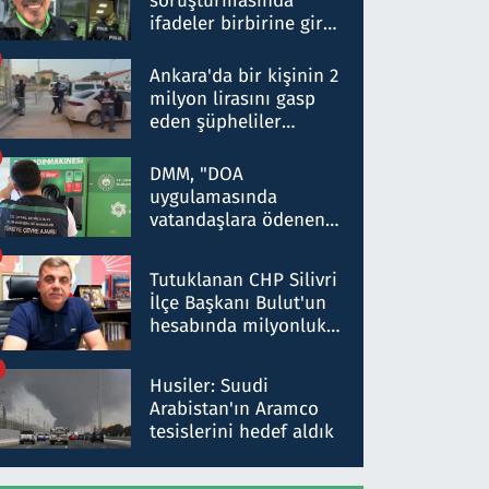
soruşturmasında
ifadeler birbirine girdi:
Dokuz şüphelinin
ifadelerinden ortaya
Ankara'da bir kişinin 2
çıkan tablo şok etti
milyon lirasını gasp
eden şüpheliler
Kırıkkale'de yakalandı
DMM, "DOA
uygulamasında
vatandaşlara ödenen
iade tutarlarının
düşürüldüğü" iddiasını
Tutuklanan CHP Silivri
yalanladı
İlçe Başkanı Bulut'un
hesabında milyonluk
para trafiğine: Patron
talimat verdi, ben
Husiler: Suudi
gönderdim
Arabistan'ın Aramco
tesislerini hedef aldık