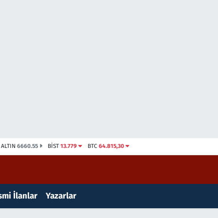
ALTIN
6660.55
BİST
13.779
BTC
64.815,30
mi İlanlar
Yazarlar