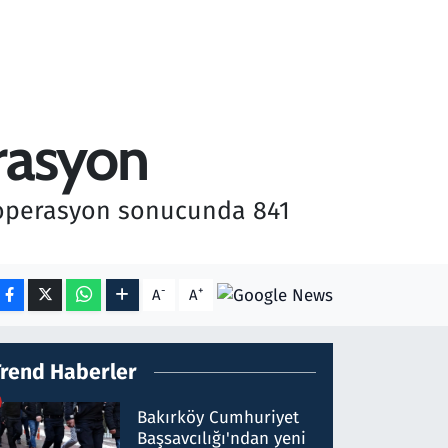
erasyon
ı operasyon sonucunda 841
-
+
A
A
Trend Haberler
Bakırköy Cumhuriyet
Başsavcılığı'ndan yeni