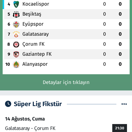
Kocaelispor
0
0
4
Beşiktaş
0
0
5
Eyüpspor
0
0
6
Galatasaray
0
0
7
Çorum FK
0
0
8
Gaziantep FK
0
0
9
Alanyaspor
0
0
10
Detaylar için tıklayın
Süper Lig Fikstür
14 Ağustos, Cuma
Galatasaray - Çorum FK
21:30