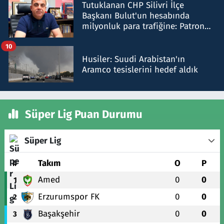
Tutuklanan CHP Silivri İlçe
Başkanı Bulut'un hesabında
milyonluk para trafiğine: Patron
talimat verdi, ben gönderdim
10
Husiler: Suudi Arabistan'ın
Aramco tesislerini hedef aldık
Süper Lig Puan Durumu
Süper Lig
#
Takım
O
P
Amed
0
0
1
Erzurumspor FK
0
0
2
Başakşehir
0
0
3