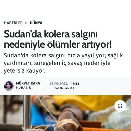
Gündem
HABERLER
DÜNYA
Haber
Sudan'da kolera salgını
Kültür Sanat
nedeniyle ölümler artıyor!
Sudan'da kolera salgını hızla yayılıyor; sağlık
Kurumsal Haberler
yardımları, süregelen iç savaş nedeniyle
yetersiz kalıyor.
Lezzet Durağı
MÜRVET KARA
25.09.2024 - 17:33
Memur ve Kamu
MUHABIR
YAYINLANMA
Otomobil
Oyun
Ramazan