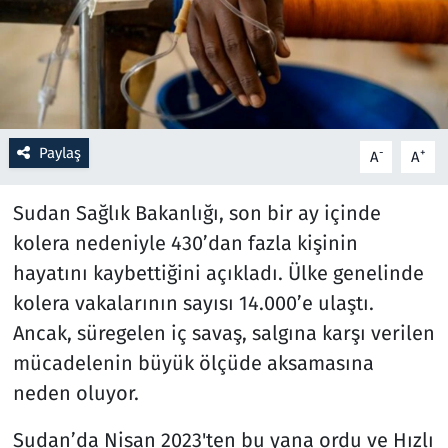
Resmi İlanlar
Rüya Tabirleri
Sağlık
Paylaş
-
+
A
A
Savunma Sanayi
Sudan Sağlık Bakanlığı, son bir ay içinde
kolera nedeniyle 430’dan fazla kişinin
Seçim 2023
hayatını kaybettiğini açıkladı. Ülke genelinde
kolera vakalarının sayısı 14.000’e ulaştı.
Spor
Ancak, süregelen iç savaş, salgına karşı verilen
Teknoloji ve Bilim
mücadelenin büyük ölçüde aksamasına
neden oluyor.
Televizyon
Sudan’da Nisan 2023'ten bu yana ordu ve Hızlı