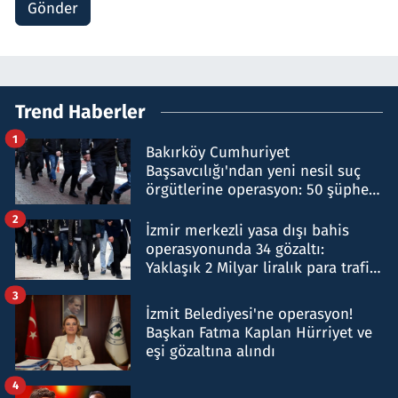
Gönder
Trend Haberler
1
Bakırköy Cumhuriyet
Başsavcılığı'ndan yeni nesil suç
örgütlerine operasyon: 50 şüpheli
hakkında gözaltı kararı
2
İzmir merkezli yasa dışı bahis
operasyonunda 34 gözaltı:
Yaklaşık 2 Milyar liralık para trafiği
tespit edildi
3
İzmit Belediyesi'ne operasyon!
Başkan Fatma Kaplan Hürriyet ve
eşi gözaltına alındı
4