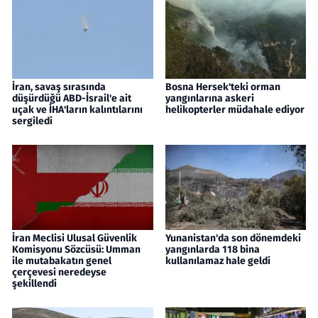
İran, savaş sırasında
Bosna Hersek'teki orman
düşürdüğü ABD-İsrail'e ait
yangınlarına askeri
uçak ve İHA'ların kalıntılarını
helikopterler müdahale ediyor
sergiledi
İran Meclisi Ulusal Güvenlik
Yunanistan'da son dönemdeki
Komisyonu Sözcüsü: Umman
yangınlarda 118 bina
ile mutabakatın genel
kullanılamaz hale geldi
çerçevesi neredeyse
şekillendi