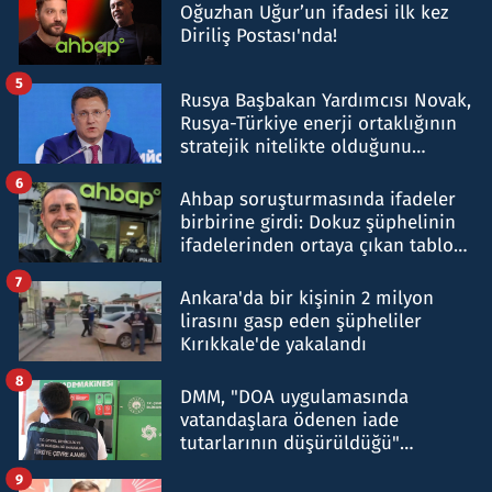
Oğuzhan Uğur’un ifadesi ilk kez
Diriliş Postası'nda!
5
Rusya Başbakan Yardımcısı Novak,
Rusya-Türkiye enerji ortaklığının
stratejik nitelikte olduğunu
belirtti
6
Ahbap soruşturmasında ifadeler
birbirine girdi: Dokuz şüphelinin
ifadelerinden ortaya çıkan tablo
şok etti
7
Ankara'da bir kişinin 2 milyon
lirasını gasp eden şüpheliler
Kırıkkale'de yakalandı
8
DMM, "DOA uygulamasında
vatandaşlara ödenen iade
tutarlarının düşürüldüğü"
iddiasını yalanladı
9