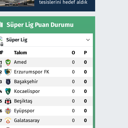
tesislerini hedef aldık
Süper Lig Puan Durumu
Süper Lig
#
Takım
O
P
Amed
0
0
1
Erzurumspor FK
0
0
2
Başakşehir
0
0
3
Kocaelispor
0
0
4
Beşiktaş
0
0
5
Eyüpspor
0
0
6
Galatasaray
0
0
7