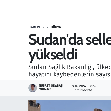
Resmi İlanlar
Rüya Tabirleri
HABERLER
DÜNYA
Sudan'da selle
Sağlık
yükseldi
Savunma Sanayi
Seçim 2023
Sudan Sağlık Bakanlığı, ülke
hayatını kaybedenlerin sayıs
Spor
NUSRET ODABAŞ
09.09.2024 - 08:59
Teknoloji ve Bilim
MUHABIR
YAYINLANMA
Televizyon