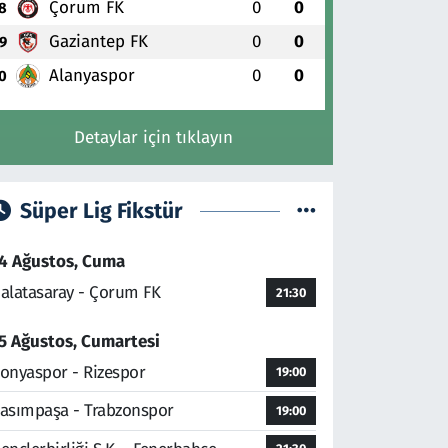
Çorum FK
0
0
8
Gaziantep FK
0
0
9
Alanyaspor
0
0
0
Detaylar için tıklayın
Süper Lig Fikstür
4 Ağustos, Cuma
alatasaray - Çorum FK
21:30
5 Ağustos, Cumartesi
onyaspor - Rizespor
19:00
asımpaşa - Trabzonspor
19:00