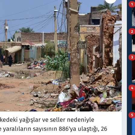
1
2
3
4
5
kedeki yağışlar ve seller nedeniyle
 yaralıların sayısının 886'ya ulaştığı, 26