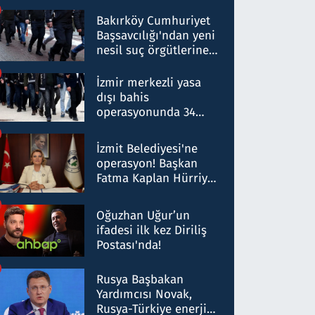
Bakırköy Cumhuriyet
Başsavcılığı'ndan yeni
nesil suç örgütlerine
operasyon: 50 şüpheli
hakkında gözaltı kararı
İzmir merkezli yasa
dışı bahis
operasyonunda 34
gözaltı: Yaklaşık 2
Milyar liralık para
İzmit Belediyesi'ne
trafiği tespit edildi
operasyon! Başkan
Fatma Kaplan Hürriyet
ve eşi gözaltına alındı
Oğuzhan Uğur’un
ifadesi ilk kez Diriliş
Postası'nda!
Rusya Başbakan
Yardımcısı Novak,
Rusya-Türkiye enerji