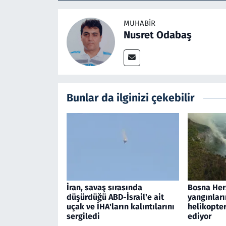
MUHABIR
Nusret Odabaş
Bunlar da ilginizi çekebilir
İran, savaş sırasında
Bosna Her
düşürdüğü ABD-İsrail'e ait
yangınları
uçak ve İHA'ların kalıntılarını
helikopte
sergiledi
ediyor