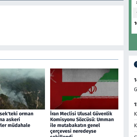
1
1
G
1
K
sek'teki orman
İran Meclisi Ulusal Güvenlik
na askeri
Komisyonu Sözcüsü: Umman
rler müdahale
ile mutabakatın genel
K
çerçevesi neredeyse
şekillendi