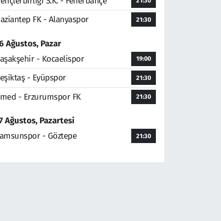
ençlerbirliği S.K. - Fenerbahçe
21:30
aziantep FK - Alanyaspor
21:30
6 Ağustos, Pazar
aşakşehir - Kocaelispor
19:00
eşiktaş - Eyüpspor
21:30
med - Erzurumspor FK
21:30
7 Ağustos, Pazartesi
amsunspor - Göztepe
21:30