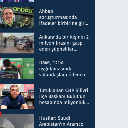
ortaklığının stratejik
nitelikte olduğunu
Ahbap
belirtti
soruşturmasında
ifadeler birbirine girdi:
Dokuz şüphelinin
ifadelerinden ortaya
Ankara'da bir kişinin 2
çıkan tablo şok etti
milyon lirasını gasp
eden şüpheliler
Kırıkkale'de yakalandı
DMM, "DOA
uygulamasında
vatandaşlara ödenen
iade tutarlarının
düşürüldüğü" iddiasını
Tutuklanan CHP Silivri
yalanladı
İlçe Başkanı Bulut'un
hesabında milyonluk
para trafiğine: Patron
talimat verdi, ben
Husiler: Suudi
gönderdim
Arabistan'ın Aramco