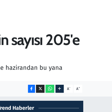
n sayısı 205'e
yle hazirandan bu yana
-
+
A
A
Trend Haberler