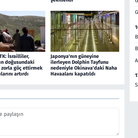
G
G
1
B
B
TK: İsrailliler,
Japonya'nın güneyine
A
ın doğusundaki
ilerleyen Dolphin Tayfunu
 zorla göç ettirmek
nedeniyle Okinava'daki Naha
ılarını artırdı
Havaalanı kapatıldı
1
S