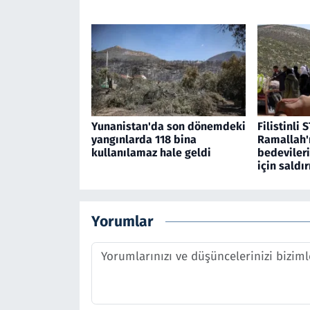
Yunanistan'da son dönemdeki
Filistinli S
yangınlarda 118 bina
Ramallah'
kullanılamaz hale geldi
bedevileri
için saldır
Yorumlar