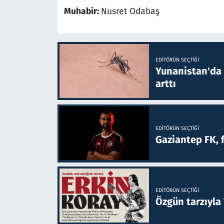
Muhabir:
Nusret Odabaş
EDITÖRÜN SEÇTIĞI
Yunanistan'da B
arttı
EDITÖRÜN SEÇTIĞI
Gaziantep FK, 
EDITÖRÜN SEÇTIĞI
Özgün tarzıyla