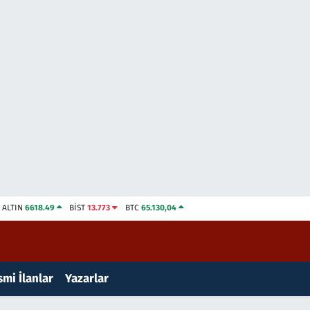
ALTIN
6618.49
BİST
13.773
BTC
65.130,04
mi İlanlar
Yazarlar