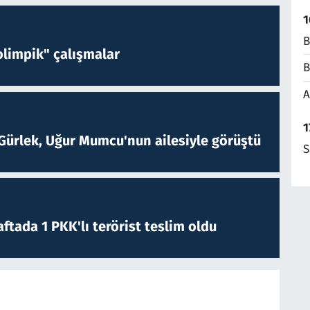
1
B
limpik" çalışmalar
B
A
1
Gürlek, Uğur Mumcu'nun ailesiyle görüştü
S
ftada 1 PKK'lı terörist teslim oldu