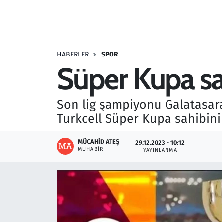
Resmi İlanlar
Rüya Tabirleri
HABERLER
SPOR
Süper Kupa sa
Sağlık
Savunma Sanayi
Son lig şampiyonu Galatasar
Turkcell Süper Kupa sahibini
Seçim 2023
MÜCAHID ATEŞ
29.12.2023 - 10:12
Spor
MUHABIR
YAYINLANMA
Teknoloji ve Bilim
Televizyon