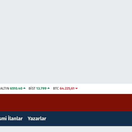
ALTIN
6510.40
BİST
13.799
BTC
64.225,61
mi İlanlar
Yazarlar