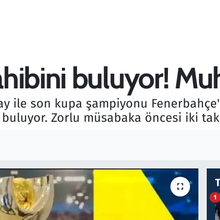
hibini buluyor! Muh
ay ile son kupa şampiyonu Fenerbahçe'n
 buluyor. Zorlu müsabaka öncesi iki ta
1