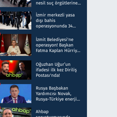
nesil suç örgütlerine
operasyon: 50 şüpheli
hakkında gözaltı kararı
İzmir merkezli yasa
dışı bahis
operasyonunda 34
gözaltı: Yaklaşık 2
Milyar liralık para
İzmit Belediyesi'ne
trafiği tespit edildi
operasyon! Başkan
Fatma Kaplan Hürriyet
ve eşi gözaltına alındı
Oğuzhan Uğur’un
ifadesi ilk kez Diriliş
Postası'nda!
Rusya Başbakan
Yardımcısı Novak,
Rusya-Türkiye enerji
ortaklığının stratejik
nitelikte olduğunu
Ahbap
belirtti