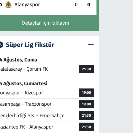
Alanyaspor
0
0
0
Detaylar için tıklayın
Süper Lig Fikstür
4 Ağustos, Cuma
alatasaray - Çorum FK
21:30
5 Ağustos, Cumartesi
onyaspor - Rizespor
19:00
asımpaşa - Trabzonspor
19:00
ençlerbirliği S.K. - Fenerbahçe
21:30
aziantep FK - Alanyaspor
21:30