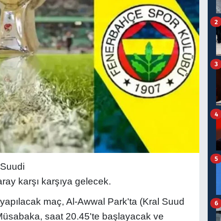
2
3
4
5
 Suudi
ray karşı karşıya gelecek.
 yapılacak maç, Al-Awwal Park'ta (Kral Suud
6
Müsabaka, saat 20.45'te başlayacak ve