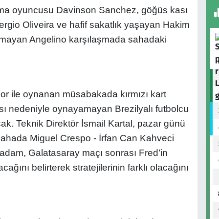
nma oyuncusu Davinson Sanchez, göğüs kası
ergio Oliveira ve hafif sakatlık yaşayan Hakim
lınmayan Angelino karşılaşmada sahadaki
por ile oynanan müsabakada kırmızı kart
sı nedeniyle oynayamayan Brezilyalı futbolcu
k. Teknik Direktör İsmail Kartal, pazar günü
sahada Miguel Crespo - İrfan Can Kahveci
ik adam, Galatasaray maçı sonrası Fred’in
ağını belirterek stratejilerinin farklı olacağını