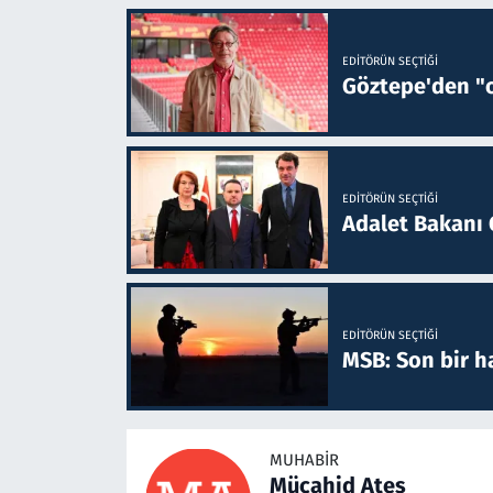
EDITÖRÜN SEÇTIĞI
Göztepe'den "o
EDITÖRÜN SEÇTIĞI
Adalet Bakanı 
EDITÖRÜN SEÇTIĞI
MSB: Son bir ha
MUHABIR
Mücahid Ateş