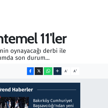
temel 11'ler
in oynayacağı derbi ile
kımda son durum...
-
+
A
A
Trend Haberler
Bakırköy Cumhuriyet
Başsavcılığı'ndan yeni