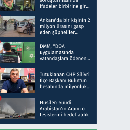
soruşturmasında
ifadeler birbirine girdi:
Dokuz şüphelinin
ifadelerinden ortaya
Ankara'da bir kişinin 2
çıkan tablo şok etti
milyon lirasını gasp
eden şüpheliler
Kırıkkale'de yakalandı
DMM, "DOA
uygulamasında
vatandaşlara ödenen
iade tutarlarının
düşürüldüğü" iddiasını
Tutuklanan CHP Silivri
yalanladı
İlçe Başkanı Bulut'un
hesabında milyonluk
para trafiğine: Patron
talimat verdi, ben
Husiler: Suudi
gönderdim
Arabistan'ın Aramco
tesislerini hedef aldık