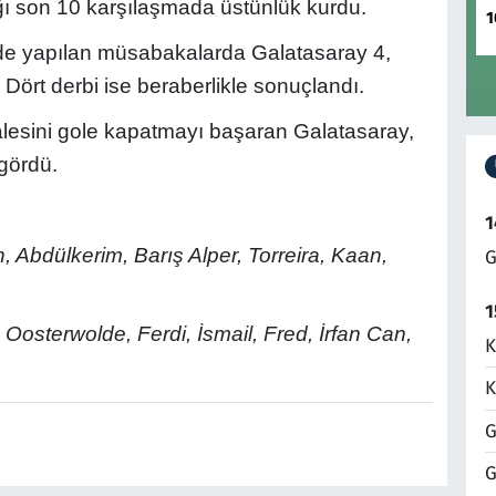
tığı son 10 karşılaşmada üstünlük kurdu.
1
'de yapılan müsabakalarda Galatasaray 4,
di. Dört derbi ise beraberlikle sonuçlandı.
lesini gole kapatmayı başaran Galatasaray,
 gördü.
1
 Abdülkerim, Barış Alper, Torreira, Kaan,
G
1
 Oosterwolde, Ferdi, İsmail, Fred, İrfan Can,
K
K
G
G