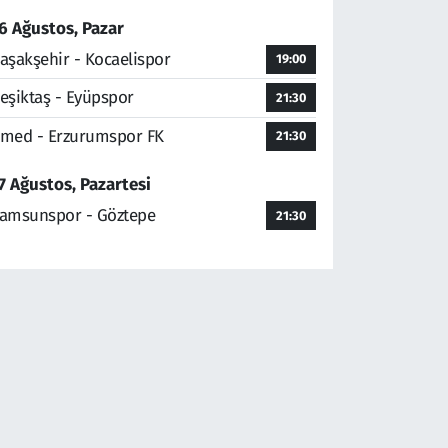
6 Ağustos, Pazar
aşakşehir - Kocaelispor
19:00
eşiktaş - Eyüpspor
21:30
med - Erzurumspor FK
21:30
7 Ağustos, Pazartesi
amsunspor - Göztepe
21:30