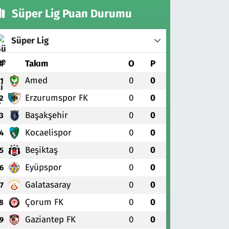
Süper Lig Puan Durumu
Süper Lig
#
Takım
O
P
Amed
0
0
1
Erzurumspor FK
0
0
2
Başakşehir
0
0
3
Kocaelispor
0
0
4
Beşiktaş
0
0
5
Eyüpspor
0
0
6
Galatasaray
0
0
7
Çorum FK
0
0
8
Gaziantep FK
0
0
9