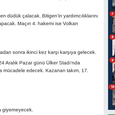
7
n düdük çalacak. Bitigen'in yardımcılıklarını
apacak. Maçın 4. hakemi ise Volkan
8
adan sonra ikinci kez karşı karşıya gelecek.
9
24 Aralık Pazar günü Ülker Stadı'nda
daha mücadele edecek. Kazanan takım, 17.
10
ma giyemeyecek.