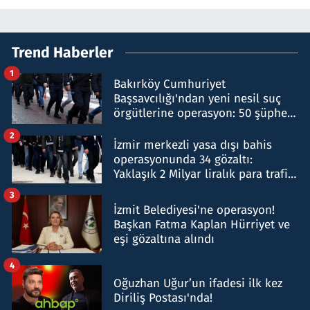
Trend Haberler
1
Bakırköy Cumhuriyet
Başsavcılığı'ndan yeni nesil suç
örgütlerine operasyon: 50 şüpheli
hakkında gözaltı kararı
2
İzmir merkezli yasa dışı bahis
operasyonunda 34 gözaltı:
Yaklaşık 2 Milyar liralık para trafiği
tespit edildi
3
İzmit Belediyesi'ne operasyon!
Başkan Fatma Kaplan Hürriyet ve
eşi gözaltına alındı
4
Oğuzhan Uğur’un ifadesi ilk kez
Diriliş Postası'nda!