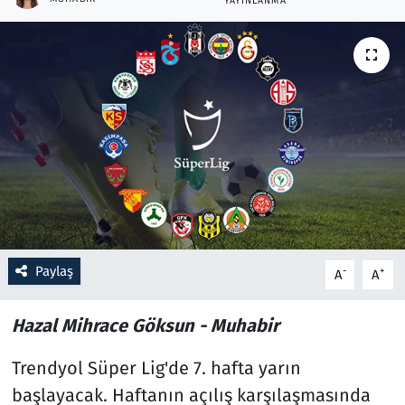
YAYINLANMA
Resmi İlanlar
Rüya Tabirleri
Sağlık
Savunma Sanayi
Seçim 2023
Paylaş
Spor
-
+
A
A
Teknoloji ve Bilim
Hazal Mihrace Göksun - Muhabir
Televizyon
Trendyol Süper Lig'de 7. hafta yarın
başlayacak. Haftanın açılış karşılaşmasında