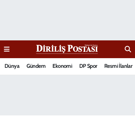
15 Temmuz Destanı
Nöbetçi Eczaneler
Analiz-Yorum
Hava Durumu
Dizi-Film
Trafik Durumu
Dünya
Gündem
Ekonomi
DP Spor
Resmi İlanlar
Dünya
Süper Lig Puan Durumu ve Fikstür
Eğitim
Tüm Manşetler
Ekonomi
Son Dakika Haberleri
Elif Kuşağı
Haber Arşivi
Güncel