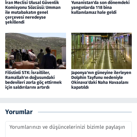
İran Meclisi Ulusal Güvenlik
Yunanistan'da son dönemdeki
Komisyonu Sözcüsü: Umman
yangınlarda 118 bina
ile mutabakatın genel
kullanılamaz hale geldi
çerçevesi neredeyse
şekillendi
Filistinli STK: İsrailliler,
Japonya'nın güneyine ilerleyen
Ramallah'ın doğusundaki
Dolphin Tayfunu nedeniyle
bedevileri zorla göç ettirmek
Okinava'daki Naha Havaalanı
için saldırılarını artırdı
kapatıldı
Yorumlar