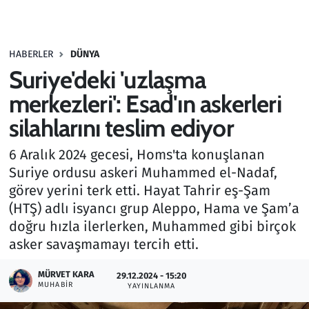
Gündem
HABERLER
DÜNYA
Haber
Suriye'deki 'uzlaşma
Kültür Sanat
merkezleri': Esad'ın askerleri
silahlarını teslim ediyor
Kurumsal Haberler
6 Aralık 2024 gecesi, Homs'ta konuşlanan
Lezzet Durağı
Suriye ordusu askeri Muhammed el-Nadaf,
görev yerini terk etti. Hayat Tahrir eş-Şam
Memur ve Kamu
(HTŞ) adlı isyancı grup Aleppo, Hama ve Şam’a
doğru hızla ilerlerken, Muhammed gibi birçok
Otomobil
asker savaşmamayı tercih etti.
Oyun
MÜRVET KARA
29.12.2024 - 15:20
MUHABIR
YAYINLANMA
Ramazan