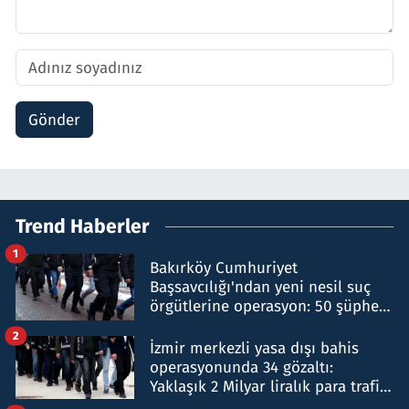
Gönder
Trend Haberler
1
Bakırköy Cumhuriyet
Başsavcılığı'ndan yeni nesil suç
örgütlerine operasyon: 50 şüpheli
hakkında gözaltı kararı
2
İzmir merkezli yasa dışı bahis
operasyonunda 34 gözaltı:
Yaklaşık 2 Milyar liralık para trafiği
tespit edildi