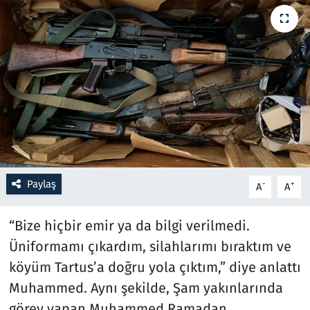
Resmi İlanlar
Rüya Tabirleri
Sağlık
Savunma Sanayi
Seçim 2023
Paylaş
-
+
A
A
Spor
“Bize hiçbir emir ya da bilgi verilmedi.
Teknoloji ve Bilim
Üniformamı çıkardım, silahlarımı bıraktım ve
köyüm Tartus’a doğru yola çıktım,” diye anlattı
Televizyon
Muhammed. Aynı şekilde, Şam yakınlarında
görev yapan Muhammed Ramadan,