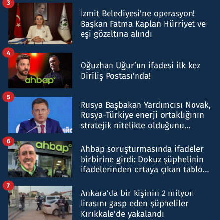
3
İzmit Belediyesi'ne operasyon!
Başkan Fatma Kaplan Hürriyet ve
eşi gözaltına alındı
4
Oğuzhan Uğur’un ifadesi ilk kez
Diriliş Postası'nda!
5
Rusya Başbakan Yardımcısı Novak,
Rusya-Türkiye enerji ortaklığının
stratejik nitelikte olduğunu
belirtti
6
Ahbap soruşturmasında ifadeler
birbirine girdi: Dokuz şüphelinin
ifadelerinden ortaya çıkan tablo
şok etti
7
Ankara'da bir kişinin 2 milyon
lirasını gasp eden şüpheliler
Kırıkkale'de yakalandı