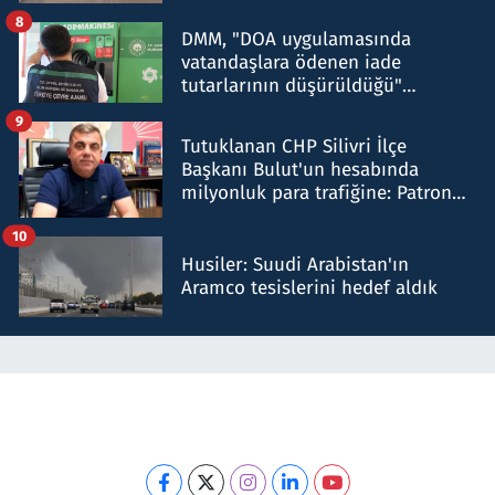
8
DMM, "DOA uygulamasında
vatandaşlara ödenen iade
tutarlarının düşürüldüğü"
iddiasını yalanladı
9
Tutuklanan CHP Silivri İlçe
Başkanı Bulut'un hesabında
milyonluk para trafiğine: Patron
talimat verdi, ben gönderdim
10
Husiler: Suudi Arabistan'ın
Aramco tesislerini hedef aldık