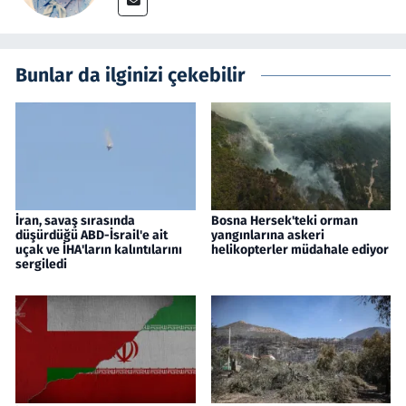
Bunlar da ilginizi çekebilir
İran, savaş sırasında
Bosna Hersek'teki orman
düşürdüğü ABD-İsrail'e ait
yangınlarına askeri
uçak ve İHA'ların kalıntılarını
helikopterler müdahale ediyor
sergiledi