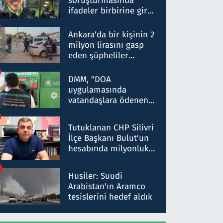
soruşturmasında
ifadeler birbirine girdi:
Dokuz şüphelinin
ifadelerinden ortaya
Ankara'da bir kişinin 2
çıkan tablo şok etti
milyon lirasını gasp
eden şüpheliler
Kırıkkale'de yakalandı
DMM, "DOA
uygulamasında
vatandaşlara ödenen
iade tutarlarının
düşürüldüğü" iddiasını
Tutuklanan CHP Silivri
yalanladı
İlçe Başkanı Bulut'un
hesabında milyonluk
para trafiğine: Patron
talimat verdi, ben
Husiler: Suudi
gönderdim
Arabistan'ın Aramco
tesislerini hedef aldık