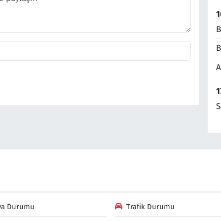
1
B
B
A
1
S
va Durumu
Trafik Durumu