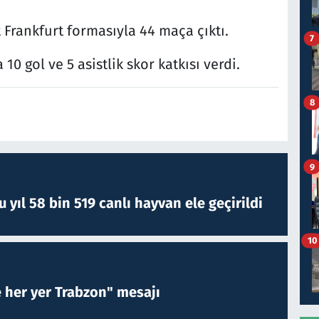
Frankfurt formasıyla 44 maça çıktı.
7
0 gol ve 5 asistlik skor katkısı verdi.
8
9
yıl 58 bin 519 canlı hayvan ele geçirildi
10
e her yer Trabzon" mesajı