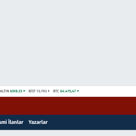
ALTIN
6518.23
BİST
13.703
BTC
64.475,47
mi İlanlar
Yazarlar