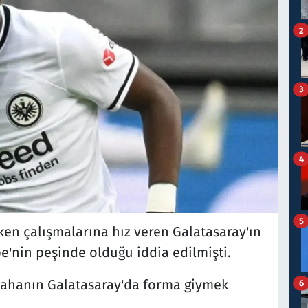
2
3
4
5
en çalışmalarına hız veren Galatasaray'ın
e'nin peşinde olduğu iddia edilmişti.
 sahanın Galatasaray'da forma giymek
6