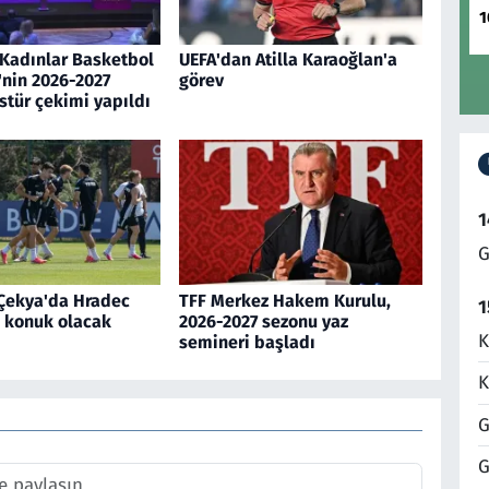
1
Kadınlar Basketbol
UEFA'dan Atilla Karaoğlan'a
'nin 2026-2027
görev
stür çekimi yapıldı
1
G
 Çekya'da Hradec
TFF Merkez Hakem Kurulu,
1
e konuk olacak
2026-2027 sezonu yaz
K
semineri başladı
K
G
G