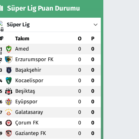
Süper Lig Puan Durumu
Süper Lig
#
Takım
O
P
Amed
0
0
1
Erzurumspor FK
0
0
2
Başakşehir
0
0
3
Kocaelispor
0
0
4
Beşiktaş
0
0
5
Eyüpspor
0
0
6
Galatasaray
0
0
7
Çorum FK
0
0
8
Gaziantep FK
0
0
9