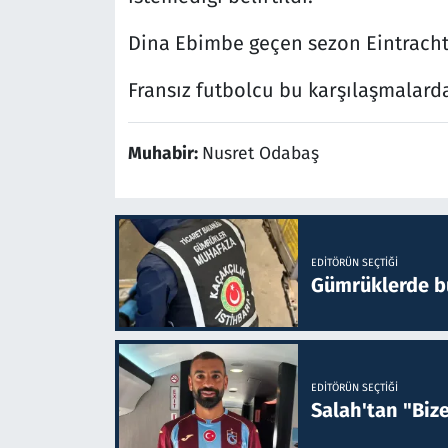
Dina Ebimbe geçen sezon Eintracht 
Fransız futbolcu bu karşılaşmalarda 1
Muhabir:
Nusret Odabaş
EDITÖRÜN SEÇTIĞI
Gümrüklerde bu 
EDITÖRÜN SEÇTIĞI
Salah'tan "Biz