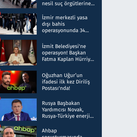
nesil suç örgütlerine
operasyon: 50 şüpheli
hakkında gözaltı kararı
İzmir merkezli yasa
dışı bahis
operasyonunda 34
gözaltı: Yaklaşık 2
Milyar liralık para
İzmit Belediyesi'ne
trafiği tespit edildi
operasyon! Başkan
Fatma Kaplan Hürriyet
ve eşi gözaltına alındı
Oğuzhan Uğur’un
ifadesi ilk kez Diriliş
Postası'nda!
Rusya Başbakan
Yardımcısı Novak,
Rusya-Türkiye enerji
ortaklığının stratejik
nitelikte olduğunu
Ahbap
belirtti