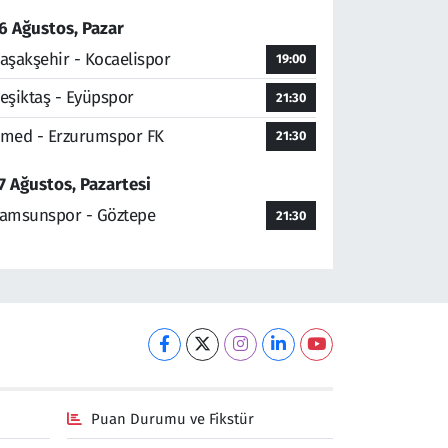
6 Ağustos, Pazar
aşakşehir - Kocaelispor
19:00
eşiktaş - Eyüpspor
21:30
med - Erzurumspor FK
21:30
7 Ağustos, Pazartesi
amsunspor - Göztepe
21:30
Puan Durumu ve Fikstür