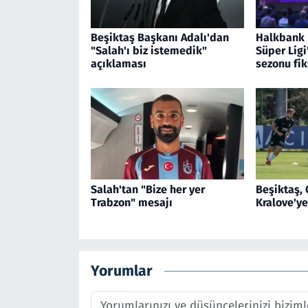
Beşiktaş Başkanı Adalı'dan
Halkbank 
"Salah'ı biz istemedik"
Süper Ligi
açıklaması
sezonu fik
Salah'tan "Bize her yer
Beşiktaş,
Trabzon" mesajı
Kralove'y
Yorumlar