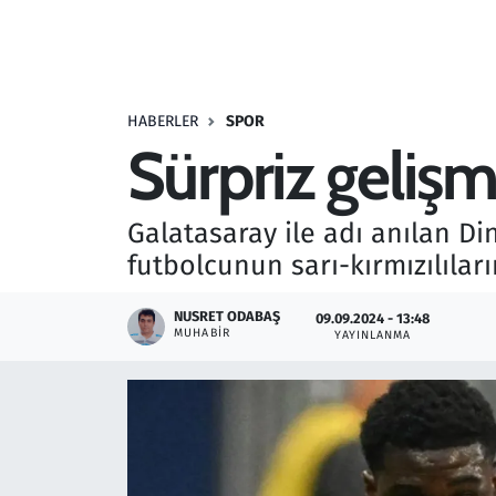
Resmi İlanlar
Rüya Tabirleri
HABERLER
SPOR
Sürpriz gelişme
Sağlık
Savunma Sanayi
Galatasaray ile adı anılan Di
futbolcunun sarı-kırmızılıların
Seçim 2023
NUSRET ODABAŞ
09.09.2024 - 13:48
Spor
MUHABIR
YAYINLANMA
Teknoloji ve Bilim
Televizyon