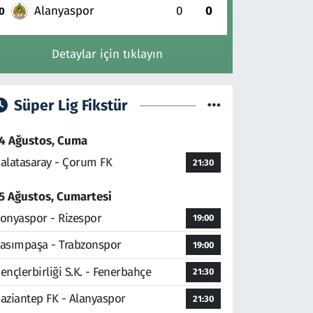
Alanyaspor
0
0
0
Detaylar için tıklayın
Süper Lig Fikstür
4 Ağustos, Cuma
alatasaray - Çorum FK
21:30
5 Ağustos, Cumartesi
onyaspor - Rizespor
19:00
asımpaşa - Trabzonspor
19:00
ençlerbirliği S.K. - Fenerbahçe
21:30
aziantep FK - Alanyaspor
21:30