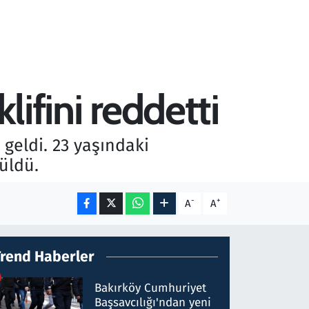
lifini reddetti
 geldi. 23 yaşındaki
rüldü.
-
+
A
A
Trend Haberler
Bakırköy Cumhuriyet
Başsavcılığı'ndan yeni