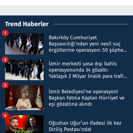
Trend Haberler
1
Bakırköy Cumhuriyet
Başsavcılığı'ndan yeni nesil suç
örgütlerine operasyon: 50 şüpheli
hakkında gözaltı kararı
2
İzmir merkezli yasa dışı bahis
operasyonunda 34 gözaltı:
Yaklaşık 2 Milyar liralık para trafiği
tespit edildi
3
İzmit Belediyesi'ne operasyon!
Başkan Fatma Kaplan Hürriyet ve
eşi gözaltına alındı
4
Oğuzhan Uğur’un ifadesi ilk kez
Diriliş Postası'nda!