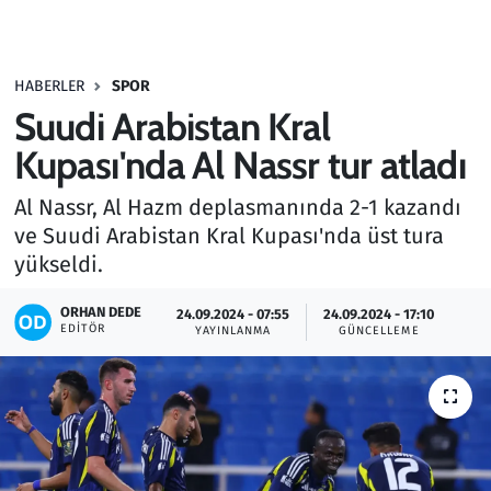
Gündem
HABERLER
SPOR
Haber
Suudi Arabistan Kral
Kültür Sanat
Kupası'nda Al Nassr tur atladı
Al Nassr, Al Hazm deplasmanında 2-1 kazandı
Kurumsal Haberler
ve Suudi Arabistan Kral Kupası'nda üst tura
yükseldi.
Lezzet Durağı
ORHAN DEDE
24.09.2024 - 07:55
24.09.2024 - 17:10
Memur ve Kamu
EDITÖR
YAYINLANMA
GÜNCELLEME
Otomobil
Oyun
Ramazan