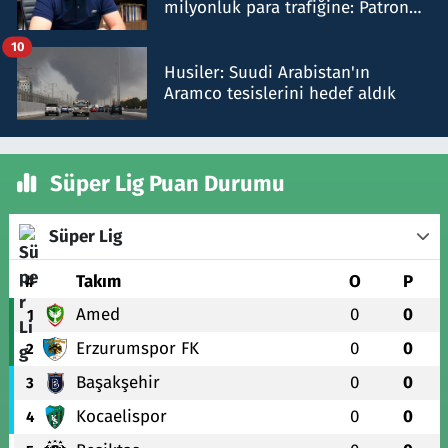
milyonluk para trafiğine: Patron
talimat verdi, ben gönderdim
10
Husiler: Suudi Arabistan'ın
Aramco tesislerini hedef aldık
Süper Lig Puan Durumu
Süper Lig
#
Takım
O
P
Amed
0
0
1
Erzurumspor FK
0
0
2
Başakşehir
0
0
3
Kocaelispor
0
0
4