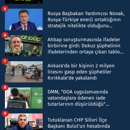
5
Rusya Başbakan Yardımcısı Novak,
Rusya-Türkiye enerji ortaklığının
stratejik nitelikte olduğunu
belirtti
6
Ahbap soruşturmasında ifadeler
birbirine girdi: Dokuz şüphelinin
ifadelerinden ortaya çıkan tablo
şok etti
7
Ankara'da bir kişinin 2 milyon
lirasını gasp eden şüpheliler
Kırıkkale'de yakalandı
8
DMM, "DOA uygulamasında
vatandaşlara ödenen iade
tutarlarının düşürüldüğü"
iddiasını yalanladı
9
Tutuklanan CHP Silivri İlçe
Başkanı Bulut'un hesabında