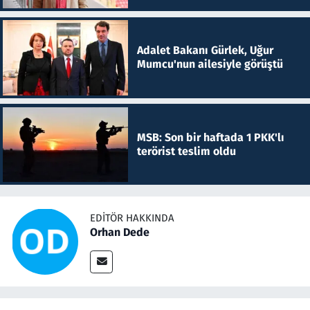
Adalet Bakanı Gürlek, Uğur
Mumcu'nun ailesiyle görüştü
MSB: Son bir haftada 1 PKK'lı
terörist teslim oldu
EDITÖR HAKKINDA
Orhan Dede