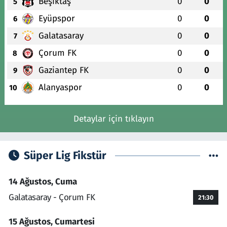
Beşiktaş
0
0
5
Eyüpspor
0
0
6
Galatasaray
0
0
7
Çorum FK
0
0
8
Gaziantep FK
0
0
9
Alanyaspor
0
0
10
Detaylar için tıklayın
Süper Lig Fikstür
14 Ağustos, Cuma
Galatasaray - Çorum FK
21:30
15 Ağustos, Cumartesi