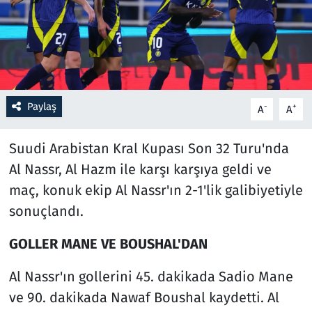
Resmi İlanlar
Rüya Tabirleri
Sağlık
Paylaş
-
+
A
A
Savunma Sanayi
Suudi Arabistan Kral Kupası Son 32 Turu'nda
Al Nassr, Al Hazm ile karşı karşıya geldi ve
Seçim 2023
maç, konuk ekip Al Nassr'ın 2-1'lik galibiyetiyle
sonuçlandı.
Spor
GOLLER MANE VE BOUSHAL'DAN
Teknoloji ve Bilim
Al Nassr'ın gollerini 45. dakikada Sadio Mane
Televizyon
ve 90. dakikada Nawaf Boushal kaydetti. Al