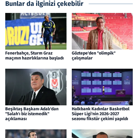
Bunlar da ilginizi çekebilir
Fenerbahçe, Sturm Graz
Göztepe'den "olimpik"
maçının hazırlıklarına başladı
çalışmalar
Beşiktaş Başkanı Adalı'dan
Halkbank Kadınlar Basketbol
"Salah'ı biz istemedik"
Süper Ligi'nin 2026-2027
açıklaması
sezonu fikstür çekimi yapıldı