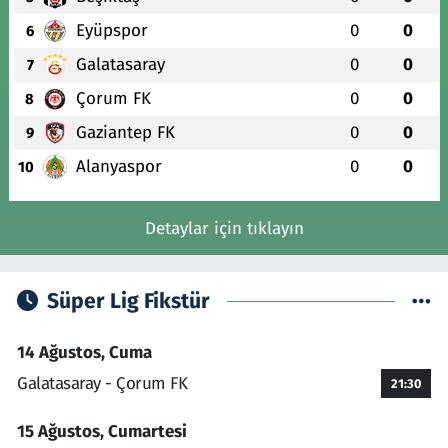
Eyüpspor
0
0
6
Galatasaray
0
0
7
Çorum FK
0
0
8
Gaziantep FK
0
0
9
Alanyaspor
0
0
10
Detaylar için tıklayın
Süper Lig Fikstür
14 Ağustos, Cuma
Galatasaray - Çorum FK
21:30
15 Ağustos, Cumartesi