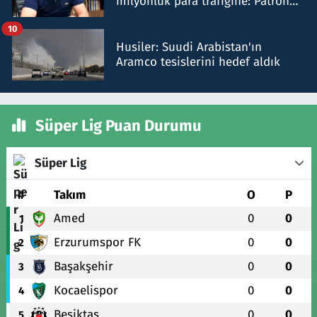
milyonluk para trafiğine: Patron
talimat verdi, ben gönderdim
10
Husiler: Suudi Arabistan'ın
Aramco tesislerini hedef aldık
Süper Lig Puan Durumu
Süper Lig
#
Takım
O
P
Amed
0
0
1
Erzurumspor FK
0
0
2
Başakşehir
0
0
3
Kocaelispor
0
0
4
Beşiktaş
0
0
5