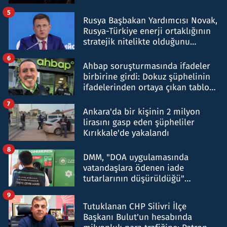
5
Rusya Başbakan Yardımcısı Novak,
Rusya-Türkiye enerji ortaklığının
stratejik nitelikte olduğunu
belirtti
6
Ahbap soruşturmasında ifadeler
birbirine girdi: Dokuz şüphelinin
ifadelerinden ortaya çıkan tablo
şok etti
7
Ankara'da bir kişinin 2 milyon
lirasını gasp eden şüpheliler
Kırıkkale'de yakalandı
8
DMM, "DOA uygulamasında
vatandaşlara ödenen iade
tutarlarının düşürüldüğü"
iddiasını yalanladı
9
Tutuklanan CHP Silivri İlçe
Başkanı Bulut'un hesabında