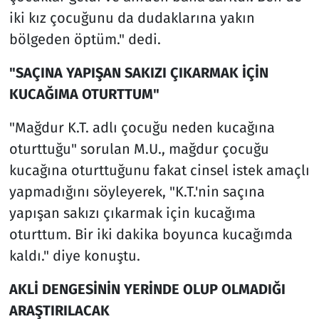
iki kız çocuğunu da dudaklarına yakın
bölgeden öptüm." dedi.
"SAÇINA YAPIŞAN SAKIZI ÇIKARMAK İÇİN
KUCAĞIMA OTURTTUM"
"Mağdur K.T. adlı çocuğu neden kucağına
oturttuğu" sorulan M.U., mağdur çocuğu
kucağına oturttuğunu fakat cinsel istek amaçlı
yapmadığını söyleyerek, "K.T.'nin saçına
yapışan sakızı çıkarmak için kucağıma
oturttum. Bir iki dakika boyunca kucağımda
kaldı." diye konuştu.
AKLİ DENGESİNİN YERİNDE OLUP OLMADIĞI
ARAŞTIRILACAK