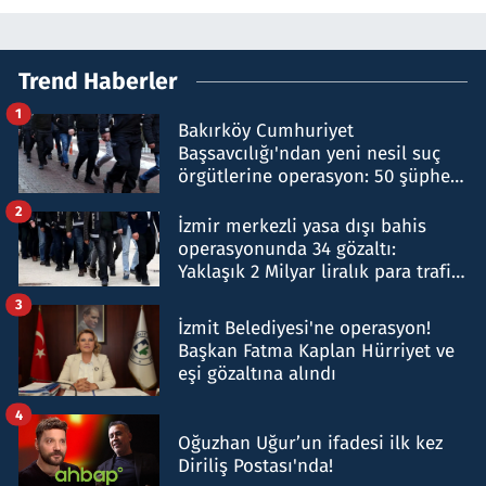
Trend Haberler
1
Bakırköy Cumhuriyet
Başsavcılığı'ndan yeni nesil suç
örgütlerine operasyon: 50 şüpheli
hakkında gözaltı kararı
2
İzmir merkezli yasa dışı bahis
operasyonunda 34 gözaltı:
Yaklaşık 2 Milyar liralık para trafiği
tespit edildi
3
İzmit Belediyesi'ne operasyon!
Başkan Fatma Kaplan Hürriyet ve
eşi gözaltına alındı
4
Oğuzhan Uğur’un ifadesi ilk kez
Diriliş Postası'nda!