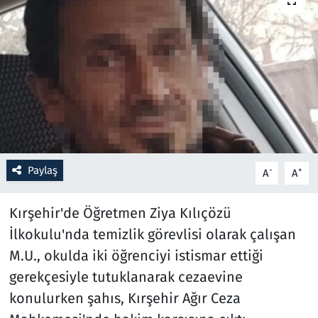
Resmi İlanlar
Rüya Tabirleri
Sağlık
Savunma Sanayi
Paylaş
-
+
A
A
Seçim 2023
Kırşehir'de Öğretmen Ziya Kılıçözü
Spor
İlkokulu'nda temizlik görevlisi olarak çalışan
Teknoloji ve Bilim
M.U., okulda iki öğrenciyi istismar ettiği
gerekçesiyle tutuklanarak cezaevine
Televizyon
konulurken şahıs, Kırşehir Ağır Ceza