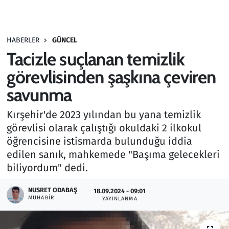
Gündem
HABERLER
GÜNCEL
Haber
Tacizle suçlanan temizlik
Kültür Sanat
görevlisinden şaşkına çeviren
savunma
Kurumsal Haberler
Kırşehir'de 2023 yılından bu yana temizlik
Lezzet Durağı
görevlisi olarak çalıştığı okuldaki 2 ilkokul
öğrencisine istismarda bulunduğu iddia
Memur ve Kamu
edilen sanık, mahkemede "Başıma gelecekleri
biliyordum" dedi.
Otomobil
NUSRET ODABAŞ
18.09.2024 - 09:01
MUHABIR
Oyun
YAYINLANMA
Ramazan