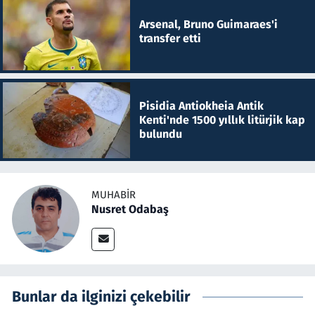
Arsenal, Bruno Guimaraes'i
transfer etti
Pisidia Antiokheia Antik
Kenti'nde 1500 yıllık litürjik kap
bulundu
MUHABIR
Nusret Odabaş
Bunlar da ilginizi çekebilir