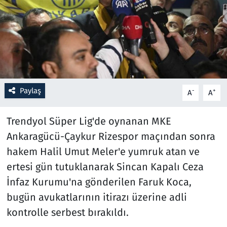
Resmi İlanlar
Rüya Tabirleri
Sağlık
Paylaş
-
+
A
A
Savunma Sanayi
Trendyol Süper Lig
'de oynanan MKE
Seçim 2023
Ankaragücü-Çaykur Rizespor maçından sonra
hakem Halil Umut Meler'e yumruk atan ve
Spor
ertesi gün tutuklanarak Sincan Kapalı Ceza
Teknoloji ve Bilim
İnfaz Kurumu'na gönderilen Faruk Koca,
bugün avukatlarının itirazı üzerine adli
Televizyon
kontrolle serbest bırakıldı.