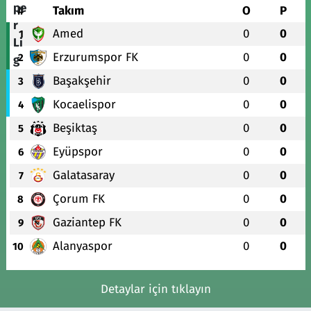
#
Takım
O
P
Amed
0
0
1
Erzurumspor FK
0
0
2
Başakşehir
0
0
3
Kocaelispor
0
0
4
Beşiktaş
0
0
5
Eyüpspor
0
0
6
Galatasaray
0
0
7
Çorum FK
0
0
8
Gaziantep FK
0
0
9
Alanyaspor
0
0
10
Detaylar için tıklayın