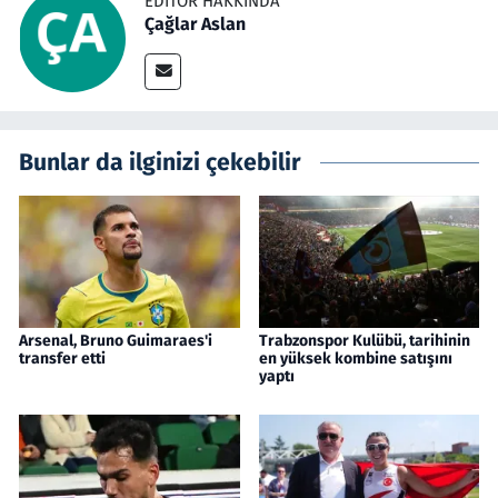
EDITÖR HAKKINDA
Çağlar Aslan
Bunlar da ilginizi çekebilir
Arsenal, Bruno Guimaraes'i
Trabzonspor Kulübü, tarihinin
transfer etti
en yüksek kombine satışını
yaptı