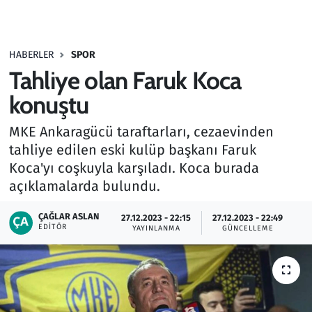
Gündem
HABERLER
SPOR
Haber
Tahliye olan Faruk Koca
Kültür Sanat
konuştu
MKE Ankaragücü taraftarları, cezaevinden
Kurumsal Haberler
tahliye edilen eski kulüp başkanı Faruk
Koca'yı coşkuyla karşıladı. Koca burada
Lezzet Durağı
açıklamalarda bulundu.
Memur ve Kamu
ÇAĞLAR ASLAN
27.12.2023 - 22:15
27.12.2023 - 22:49
EDITÖR
YAYINLANMA
GÜNCELLEME
Otomobil
Oyun
Ramazan