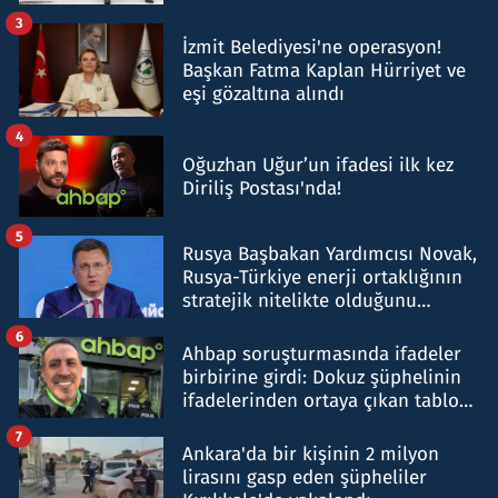
tespit edildi
3
İzmit Belediyesi'ne operasyon!
Başkan Fatma Kaplan Hürriyet ve
eşi gözaltına alındı
4
Oğuzhan Uğur’un ifadesi ilk kez
Diriliş Postası'nda!
5
Rusya Başbakan Yardımcısı Novak,
Rusya-Türkiye enerji ortaklığının
stratejik nitelikte olduğunu
belirtti
6
Ahbap soruşturmasında ifadeler
birbirine girdi: Dokuz şüphelinin
ifadelerinden ortaya çıkan tablo
şok etti
7
Ankara'da bir kişinin 2 milyon
lirasını gasp eden şüpheliler