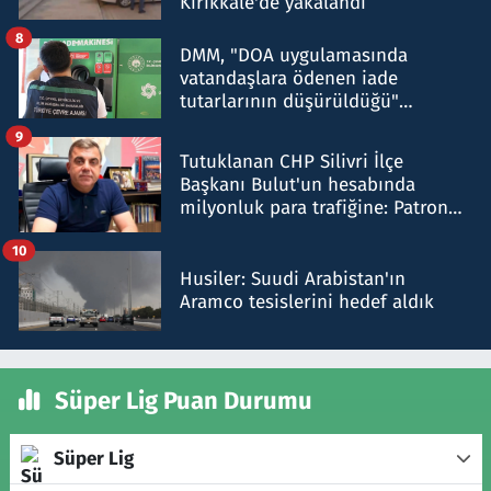
Kırıkkale'de yakalandı
8
DMM, "DOA uygulamasında
vatandaşlara ödenen iade
tutarlarının düşürüldüğü"
iddiasını yalanladı
9
Tutuklanan CHP Silivri İlçe
Başkanı Bulut'un hesabında
milyonluk para trafiğine: Patron
talimat verdi, ben gönderdim
10
Husiler: Suudi Arabistan'ın
Aramco tesislerini hedef aldık
Süper Lig Puan Durumu
Süper Lig