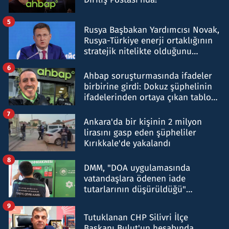
5
Rusya Başbakan Yardımcısı Novak,
Rusya-Türkiye enerji ortaklığının
stratejik nitelikte olduğunu
belirtti
6
Ahbap soruşturmasında ifadeler
birbirine girdi: Dokuz şüphelinin
ifadelerinden ortaya çıkan tablo
şok etti
7
Ankara'da bir kişinin 2 milyon
lirasını gasp eden şüpheliler
Kırıkkale'de yakalandı
8
DMM, "DOA uygulamasında
vatandaşlara ödenen iade
tutarlarının düşürüldüğü"
iddiasını yalanladı
9
Tutuklanan CHP Silivri İlçe
Başkanı Bulut'un hesabında