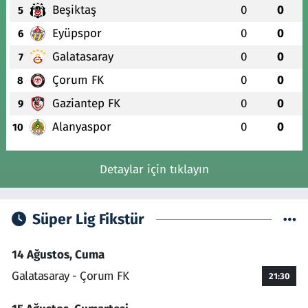
Beşiktaş
0
0
5
Eyüpspor
0
0
6
Galatasaray
0
0
7
Çorum FK
0
0
8
Gaziantep FK
0
0
9
Alanyaspor
0
0
10
Detaylar için tıklayın
Süper Lig Fikstür
14 Ağustos, Cuma
Galatasaray - Çorum FK
21:30