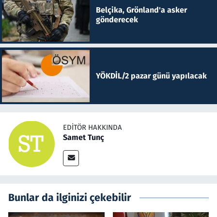
Belçika, Grönland'a asker
gönderecek
YÖKDİL/2 pazar günü yapılacak
EDITÖR HAKKINDA
Samet Tunç
Bunlar da ilginizi çekebilir