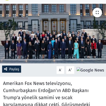
Resmi İlanlar
Rüya Tabirleri
Sağlık
Savunma Sanayi
Seçim 2023
Paylaş
-
+
A
A
Spor
Amerikan Fox News televizyonu,
Teknoloji ve Bilim
Cumhurbaşkanı Erdoğan'ın ABD Başkanı
Televizyon
Trump'a yönelik samimi ve sıcak
karşılamasına dikkat çekti. Görüşmedeki