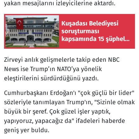
yakan mesajlarını izleyicilerine aktardı.
Kuşadası Belediyesi
soruşturması
kapsamında 15 şüpheli
gözaltına alındı: 7
kişinin araması devam
Zirveyi anlık gelişmelerle takip eden NBC
ediyor
News ise Trump’ın NATO’ya yönelik
eleştirilerini sürdürdüğünü yazdı.
Cumhurbaşkanı Erdoğan'ı "çok güçlü bir lider"
sözleriyle tanımlayan Trump'ın, "Sizinle olmak
büyük bir şeref. Çok güzel işler yaptık,
yapıyoruz, yapacağız da" ifadeleri haberde
geniş yer buldu.