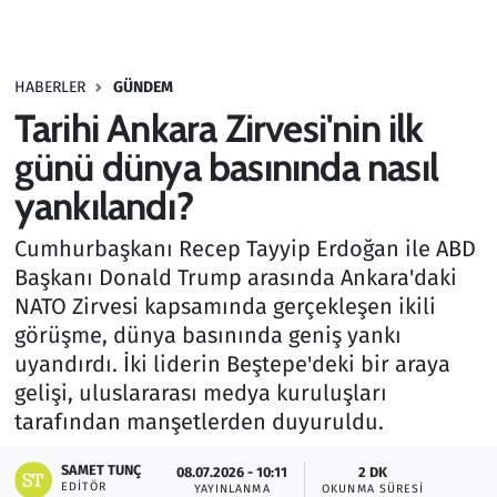
Gündem
HABERLER
GÜNDEM
Haber
Tarihi Ankara Zirvesi'nin ilk
Kültür Sanat
günü dünya basınında nasıl
yankılandı?
Kurumsal Haberler
Cumhurbaşkanı Recep Tayyip Erdoğan ile ABD
Lezzet Durağı
Başkanı Donald Trump arasında Ankara'daki
NATO Zirvesi kapsamında gerçekleşen ikili
Memur ve Kamu
görüşme, dünya basınında geniş yankı
uyandırdı. İki liderin Beştepe'deki bir araya
Otomobil
gelişi, uluslararası medya kuruluşları
tarafından manşetlerden duyuruldu.
Oyun
SAMET TUNÇ
08.07.2026 - 10:11
2 DK
EDITÖR
Ramazan
YAYINLANMA
OKUNMA SÜRESI