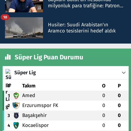
milyonluk para trafiğine: Patron
talimat verdi, ben gönderdim
10
Husiler: Suudi Arabistan'ın
Aramco tesislerini hedef aldık
Süper Lig Puan Durumu
Süper Lig
#
Takım
O
P
Amed
0
0
1
Erzurumspor FK
0
0
2
Başakşehir
0
0
3
Kocaelispor
0
0
4