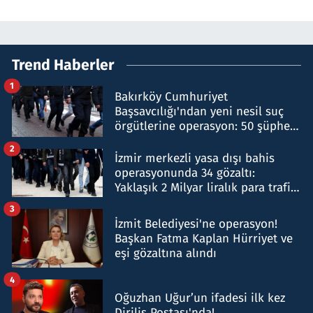
Trend Haberler
1
Bakırköy Cumhuriyet
Başsavcılığı'ndan yeni nesil suç
örgütlerine operasyon: 50 şüpheli
hakkında gözaltı kararı
2
İzmir merkezli yasa dışı bahis
operasyonunda 34 gözaltı:
Yaklaşık 2 Milyar liralık para trafiği
tespit edildi
3
İzmit Belediyesi'ne operasyon!
Başkan Fatma Kaplan Hürriyet ve
eşi gözaltına alındı
4
Oğuzhan Uğur’un ifadesi ilk kez
Diriliş Postası'nda!