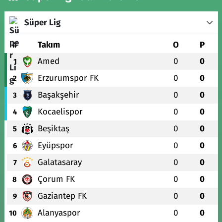
Süper Lig
#
Takım
O
P
Amed
0
0
1
Erzurumspor FK
0
0
2
Başakşehir
0
0
3
Kocaelispor
0
0
4
Beşiktaş
0
0
5
Eyüpspor
0
0
6
Galatasaray
0
0
7
Çorum FK
0
0
8
Gaziantep FK
0
0
9
Alanyaspor
0
0
10