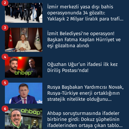
2
İzmir merkezli yasa dışı bahis
operasyonunda 34 gözaltı:
Yaklaşık 2 Milyar liralık para trafiği
tespit edildi
3
İzmit Belediyesi'ne operasyon!
Başkan Fatma Kaplan Hürriyet ve
eşi gözaltına alındı
4
Oğuzhan Uğur’un ifadesi ilk kez
Diriliş Postası'nda!
5
Rusya Başbakan Yardımcısı Novak,
Rusya-Türkiye enerji ortaklığının
stratejik nitelikte olduğunu
belirtti
6
Ahbap soruşturmasında ifadeler
birbirine girdi: Dokuz şüphelinin
ifadelerinden ortaya çıkan tablo