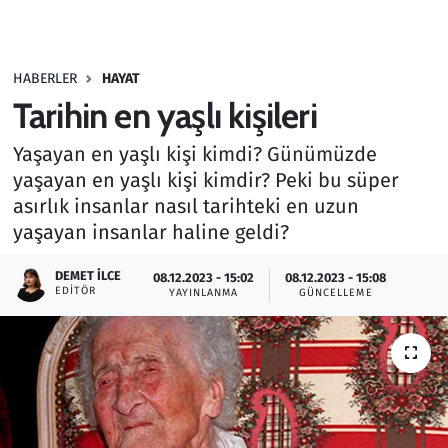
Gündem
HABERLER
HAYAT
Haber
Tarihin en yaşlı kişileri
Kültür Sanat
Yaşayan en yaşlı kişi kimdi? Günümüzde
yaşayan en yaşlı kişi kimdir? Peki bu süper
Kurumsal Haberler
asırlık insanlar nasıl tarihteki en uzun
yaşayan insanlar haline geldi?
Lezzet Durağı
DEMET İLCE
08.12.2023 - 15:02
08.12.2023 - 15:08
Memur ve Kamu
EDITÖR
YAYINLANMA
GÜNCELLEME
Otomobil
Oyun
Ramazan