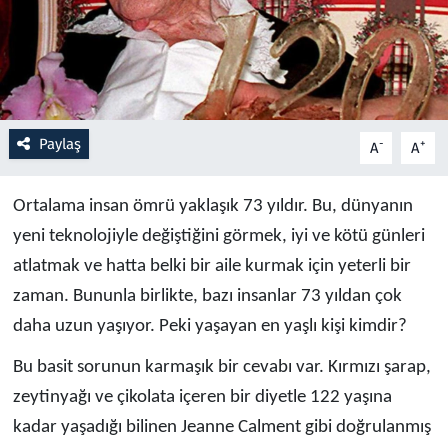
Resmi İlanlar
Rüya Tabirleri
Paylaş
-
+
Sağlık
A
A
Savunma Sanayi
Ortalama insan ömrü yaklaşık 73 yıldır. Bu, dünyanın
yeni teknolojiyle değiştiğini görmek, iyi ve kötü günleri
Seçim 2023
atlatmak ve hatta belki bir aile kurmak için yeterli bir
zaman. Bununla birlikte, bazı insanlar 73 yıldan çok
Spor
daha uzun yaşıyor. Peki yaşayan en yaşlı kişi kimdir?
Teknoloji ve Bilim
Bu basit sorunun karmaşık bir cevabı var. Kırmızı şarap,
zeytinyağı ve çikolata içeren bir diyetle 122 yaşına
Televizyon
kadar yaşadığı bilinen Jeanne Calment gibi doğrulanmış