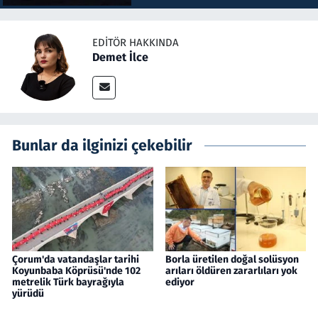
EDITÖR HAKKINDA
Demet İlce
Bunlar da ilginizi çekebilir
Çorum'da vatandaşlar tarihi
Borla üretilen doğal solüsyon
Koyunbaba Köprüsü'nde 102
arıları öldüren zararlıları yok
metrelik Türk bayrağıyla
ediyor
yürüdü