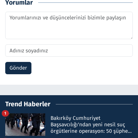
Yorumlar
Gönder
Trend Haberler
1
Bakırköy Cumhuriyet
Başsavcılığı'ndan yeni nesil suç
örgütlerine operasyon: 50 şüpheli
hakkında gözaltı kararı