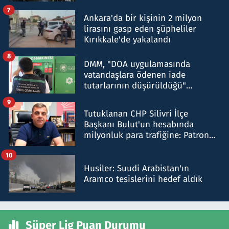
şok etti
7
Ankara'da bir kişinin 2 milyon
lirasını gasp eden şüpheliler
Kırıkkale'de yakalandı
8
DMM, "DOA uygulamasında
vatandaşlara ödenen iade
tutarlarının düşürüldüğü"
iddiasını yalanladı
9
Tutuklanan CHP Silivri İlçe
Başkanı Bulut'un hesabında
milyonluk para trafiğine: Patron
talimat verdi, ben gönderdim
10
Husiler: Suudi Arabistan'ın
Aramco tesislerini hedef aldık
Süper Lig Puan Durumu