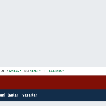
ALTIN
6513.94
BİST
13.768
BTC
64.602,05
mi İlanlar
Yazarlar