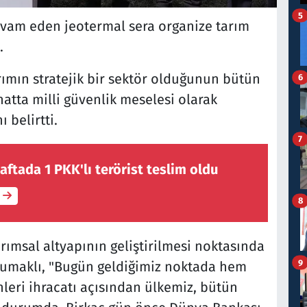
5
evam eden jeotermal sera organize tarım
.
ımın stratejik bir sektör olduğunun bütün
6
hatta milli güvenlik meselesi olarak
 belirtti.
7
aftada 1 PKK'lı terörist teslim oldu
8
ımsal altyapının geliştirilmesi noktasında
9
 Yumaklı, "Bugün geldiğimiz noktada hem
leri ihracatı açısından ülkemiz, bütün