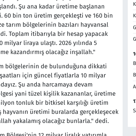
K
şlandı. Şu ana kadar üretime başlanan
. 60 bin ton üretim gerçekleşti ve 160 bin
K
e tarım bölgelerinin bazıları hayvansal
G
di. Toplam itibarıyla bir hesap yapacak
G
 milyar liraya ulaştı. 2026 yılında 5
ime kazandırmış olacağız inşallah."
1
B
ım bölgelerinin de bulunduğuna dikkati
şaatları için güncel fiyatlarla 10 milyar
B
rumdayız. Şu anda harcamaya devam
A
gesi yani tüzel kişilik kazananlar, üretime
1
ilyon tonluk bir bitkisel karşılığı üretim
S
ş hayvanın üretimi buralarda gerçekleşecek
şallah yakalamış olacağız bunlarla." dedi.
 Bölgesi'nin 12 milyar liralık yatırımla