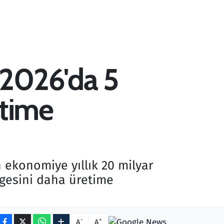
 2026'da 5
etime
 ekonomiye yıllık 20 milyar
ölgesini daha üretime
-
+
A
A