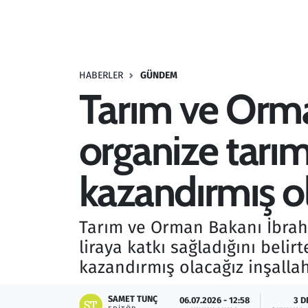
Resmi İlanlar
Rüya Tabirleri
HABERLER
GÜNDEM
Tarım ve Orma
Sağlık
organize tarı
Savunma Sanayi
Seçim 2023
kazandırmış o
Spor
Tarım ve Orman Bakanı İbrahi
Teknoloji ve Bilim
liraya katkı sağladığını belir
kazandırmış olacağız inşallah
Televizyon
SAMET TUNÇ
06.07.2026 - 12:58
3 D