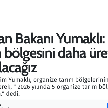
n Bakanı Yumaklı:
m bölgesini daha ür
lacağız
m Yumaklı, organize tarım bölgelerinin
terek, " 2026 yılında 5 organize tarım b
." dedi.
K