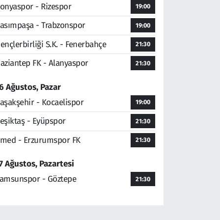
onyaspor - Rizespor
19:00
asımpaşa - Trabzonspor
19:00
ençlerbirliği S.K. - Fenerbahçe
21:30
aziantep FK - Alanyaspor
21:30
6 Ağustos, Pazar
aşakşehir - Kocaelispor
19:00
eşiktaş - Eyüpspor
21:30
med - Erzurumspor FK
21:30
7 Ağustos, Pazartesi
amsunspor - Göztepe
21:30