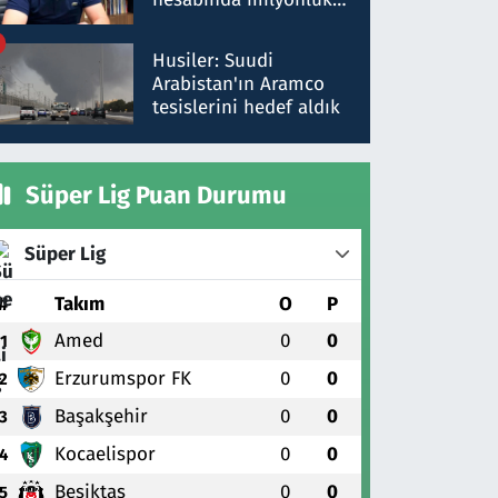
para trafiğine: Patron
talimat verdi, ben
Husiler: Suudi
gönderdim
Arabistan'ın Aramco
tesislerini hedef aldık
Süper Lig Puan Durumu
Süper Lig
#
Takım
O
P
Amed
0
0
1
Erzurumspor FK
0
0
2
Başakşehir
0
0
3
Kocaelispor
0
0
4
Beşiktaş
0
0
5