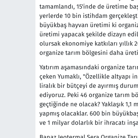
tamamlandı, 15'inde de üretime ba
yerlerde 10 bin istihdam gerçekleşti
büyükbaş hayvan üretimi ki organiz
üretimi yapacak şekilde dizayn edil
olursak ekonomiye katkıları yıllık 20
organize tarım bölgesini daha üret
Yatırım aşamasındaki organize tar
çeken Yumaklı, "Özellikle altyapı in
liralık bir bütçeyi de ayırmış du
ediyoruz. Peki 46 organize tarım böl
geçtiğinde ne olacak? Yaklaşık 1,1 m
yapmış olacaklar. 600 bin büyükba
ve 1 milyar dolarlık bir ihracatı in
Banaz Jeotermal Sera Organize Tarım