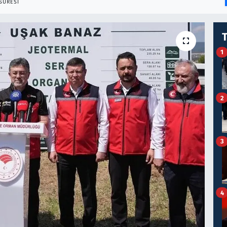
SÜRESI
1
2
3
4