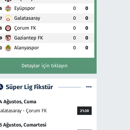
Eyüpspor
0
0
6
Galatasaray
0
0
7
Çorum FK
0
0
8
Gaziantep FK
0
0
9
Alanyaspor
0
0
0
Detaylar için tıklayın
Süper Lig Fikstür
4 Ağustos, Cuma
alatasaray - Çorum FK
21:30
5 Ağustos, Cumartesi