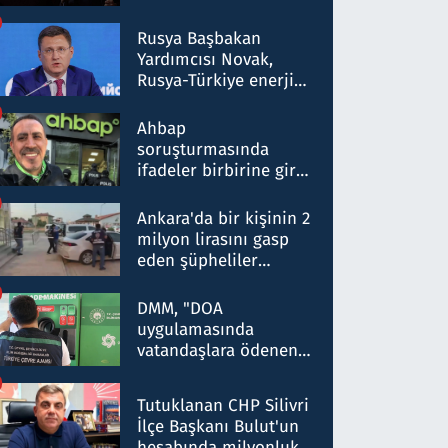
Rusya Başbakan
Yardımcısı Novak,
Rusya-Türkiye enerji
ortaklığının stratejik
nitelikte olduğunu
Ahbap
belirtti
soruşturmasında
ifadeler birbirine girdi:
Dokuz şüphelinin
ifadelerinden ortaya
Ankara'da bir kişinin 2
çıkan tablo şok etti
milyon lirasını gasp
eden şüpheliler
Kırıkkale'de yakalandı
DMM, "DOA
uygulamasında
vatandaşlara ödenen
iade tutarlarının
düşürüldüğü" iddiasını
Tutuklanan CHP Silivri
yalanladı
İlçe Başkanı Bulut'un
hesabında milyonluk