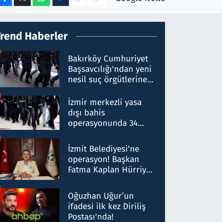
Trend Haberler
Bakırköy Cumhuriyet
Başsavcılığı'ndan yeni
nesil suç örgütlerine
operasyon: 50 şüpheli
hakkında gözaltı kararı
İzmir merkezli yasa
dışı bahis
operasyonunda 34
gözaltı: Yaklaşık 2
Milyar liralık para
İzmit Belediyesi'ne
trafiği tespit edildi
operasyon! Başkan
Fatma Kaplan Hürriyet
ve eşi gözaltına alındı
Oğuzhan Uğur’un
ifadesi ilk kez Diriliş
Postası'nda!