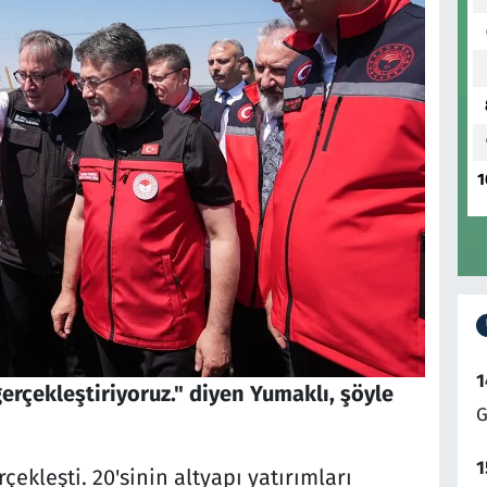
1
1
gerçekleştiriyoruz." diyen Yumaklı, şöyle
G
1
çekleşti. 20'sinin altyapı yatırımları