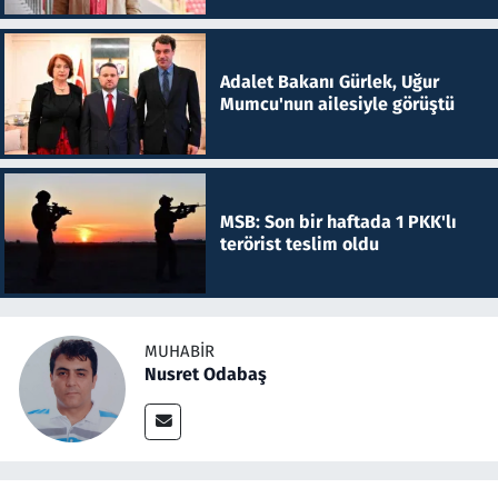
Adalet Bakanı Gürlek, Uğur
Mumcu'nun ailesiyle görüştü
MSB: Son bir haftada 1 PKK'lı
terörist teslim oldu
MUHABIR
Nusret Odabaş