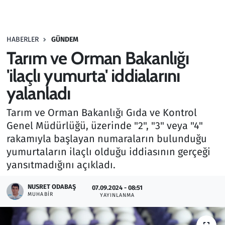
Gündem
HABERLER
GÜNDEM
Haber
Tarım ve Orman Bakanlığı
Kültür Sanat
'ilaçlı yumurta' iddialarını
yalanladı
Kurumsal Haberler
Tarım ve Orman Bakanlığı Gıda ve Kontrol
Lezzet Durağı
Genel Müdürlüğü, üzerinde "2", "3" veya "4"
rakamıyla başlayan numaraların bulunduğu
Memur ve Kamu
yumurtaların ilaçlı olduğu iddiasının gerçeği
yansıtmadığını açıkladı.
Otomobil
NUSRET ODABAŞ
07.09.2024 - 08:51
MUHABIR
Oyun
YAYINLANMA
Ramazan