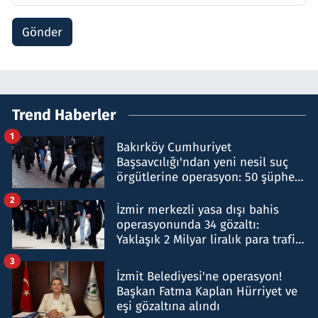
Gönder
Trend Haberler
1
Bakırköy Cumhuriyet
Başsavcılığı'ndan yeni nesil suç
örgütlerine operasyon: 50 şüpheli
hakkında gözaltı kararı
2
İzmir merkezli yasa dışı bahis
operasyonunda 34 gözaltı:
Yaklaşık 2 Milyar liralık para trafiği
tespit edildi
3
İzmit Belediyesi'ne operasyon!
Başkan Fatma Kaplan Hürriyet ve
eşi gözaltına alındı