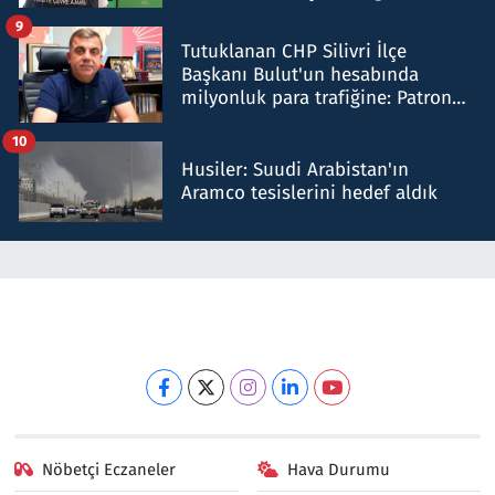
iddiasını yalanladı
9
Tutuklanan CHP Silivri İlçe
Başkanı Bulut'un hesabında
milyonluk para trafiğine: Patron
talimat verdi, ben gönderdim
10
Husiler: Suudi Arabistan'ın
Aramco tesislerini hedef aldık
Nöbetçi Eczaneler
Hava Durumu