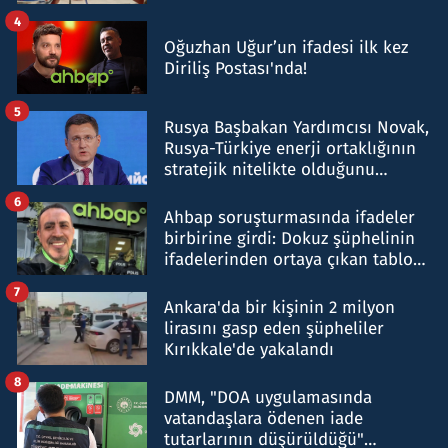
4
Oğuzhan Uğur’un ifadesi ilk kez
Diriliş Postası'nda!
5
Rusya Başbakan Yardımcısı Novak,
Rusya-Türkiye enerji ortaklığının
stratejik nitelikte olduğunu
belirtti
6
Ahbap soruşturmasında ifadeler
birbirine girdi: Dokuz şüphelinin
ifadelerinden ortaya çıkan tablo
şok etti
7
Ankara'da bir kişinin 2 milyon
lirasını gasp eden şüpheliler
Kırıkkale'de yakalandı
8
DMM, "DOA uygulamasında
vatandaşlara ödenen iade
tutarlarının düşürüldüğü"