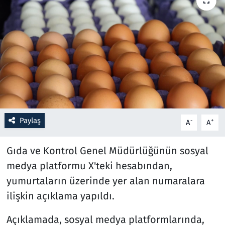
Resmi İlanlar
Rüya Tabirleri
Sağlık
Savunma Sanayi
Paylaş
-
+
A
A
Seçim 2023
Gıda ve Kontrol Genel Müdürlüğünün sosyal
Spor
medya platformu X'teki hesabından,
Teknoloji ve Bilim
yumurtaların üzerinde yer alan numaralara
ilişkin açıklama yapıldı.
Televizyon
Açıklamada, sosyal medya platformlarında,