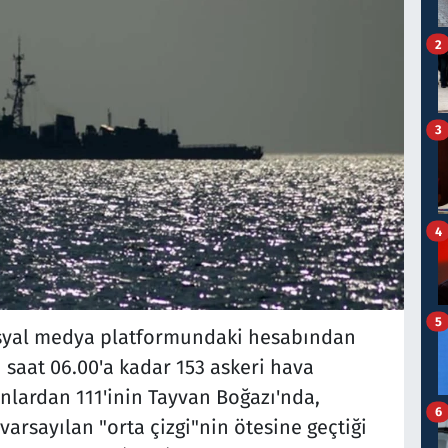
2
3
4
5
syal medya platformundaki hesabından
saat 06.00'a kadar 153 askeri hava
nlardan 111'inin Tayvan Boğazı'nda,
6
ı varsayılan "orta çizgi"nin ötesine geçtiği