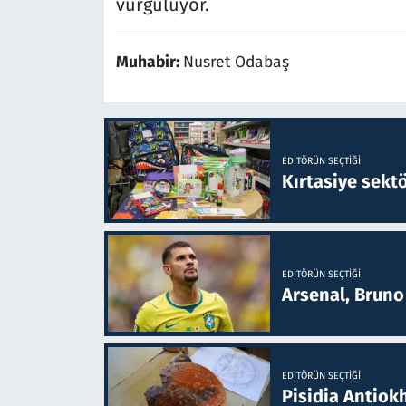
vurguluyor.
Muhabir:
Nusret Odabaş
EDITÖRÜN SEÇTIĞI
Kırtasiye sekt
EDITÖRÜN SEÇTIĞI
Arsenal, Bruno 
EDITÖRÜN SEÇTIĞI
Pisidia Antiokh