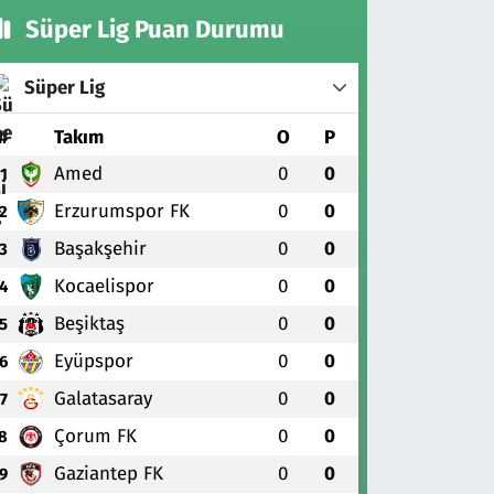
Süper Lig Puan Durumu
Süper Lig
#
Takım
O
P
Amed
0
0
1
Erzurumspor FK
0
0
2
Başakşehir
0
0
3
Kocaelispor
0
0
4
Beşiktaş
0
0
5
Eyüpspor
0
0
6
Galatasaray
0
0
7
Çorum FK
0
0
8
Gaziantep FK
0
0
9