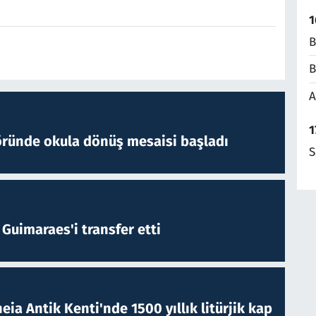
1
B
B
A
1
öründe okula dönüş mesaisi başladı
S
Guimaraes'i transfer etti
eia Antik Kenti'nde 1500 yıllık litürjik kap