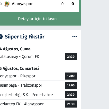
Alanyaspor
0
0
0
Detaylar için tıklayın
Süper Lig Fikstür
4 Ağustos, Cuma
alatasaray - Çorum FK
21:30
5 Ağustos, Cumartesi
onyaspor - Rizespor
19:00
asımpaşa - Trabzonspor
19:00
ençlerbirliği S.K. - Fenerbahçe
21:30
aziantep FK - Alanyaspor
21:30