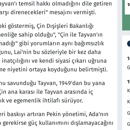
yvan'ı temsil hakkı olmadığını dile getiren
1
arşı direnecekleri" mesajını vermişti.
ki göstermiş, Çin Dışişleri Bakanlığı
nliğe sahip olduğu", "Çin ile Tayvan'ın
dığı" gibi yorumların aynı bağımsızlık
ğunu, Lai'nin bu sözleriyle bir kez daha
1
inatçılığını ve kendi siyasi çıkarı uğruna
G
me niyetini ortaya koyduğunu belirtmişti.
1
ğunu savunduğu Tayvan, 1949'dan bu yana
K
Çin ana karası ile Tayvan arasında iç
ık ve egemenlik ihtilafı sürüyor.
K
G
ri baskıyı artıran Pekin yönetimi, Ada'nın
n gerekirse güç kullanımını dışlamayacağını
G