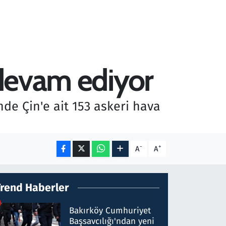
 devam ediyor
nde Çin'e ait 153 askeri hava
-
+
A
A
Trend Haberler
Bakırköy Cumhuriyet
Başsavcılığı'ndan yeni