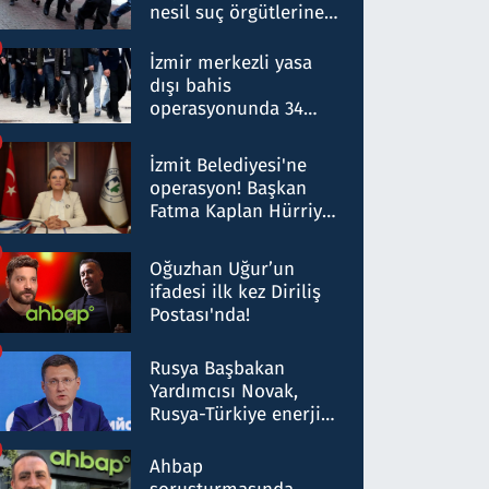
nesil suç örgütlerine
operasyon: 50 şüpheli
hakkında gözaltı kararı
İzmir merkezli yasa
dışı bahis
operasyonunda 34
gözaltı: Yaklaşık 2
Milyar liralık para
İzmit Belediyesi'ne
trafiği tespit edildi
operasyon! Başkan
Fatma Kaplan Hürriyet
ve eşi gözaltına alındı
Oğuzhan Uğur’un
ifadesi ilk kez Diriliş
Postası'nda!
Rusya Başbakan
Yardımcısı Novak,
Rusya-Türkiye enerji
ortaklığının stratejik
nitelikte olduğunu
Ahbap
belirtti