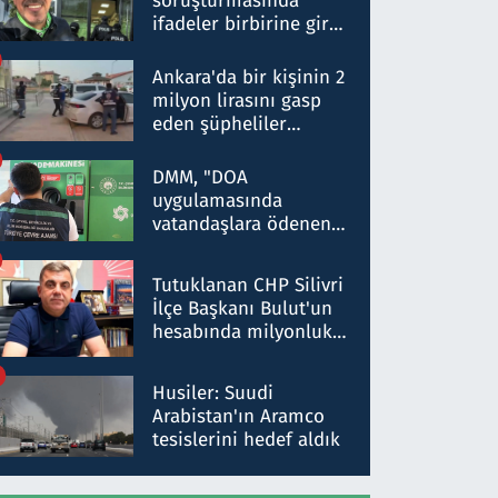
soruşturmasında
ifadeler birbirine girdi:
Dokuz şüphelinin
ifadelerinden ortaya
Ankara'da bir kişinin 2
çıkan tablo şok etti
milyon lirasını gasp
eden şüpheliler
Kırıkkale'de yakalandı
DMM, "DOA
uygulamasında
vatandaşlara ödenen
iade tutarlarının
düşürüldüğü" iddiasını
Tutuklanan CHP Silivri
yalanladı
İlçe Başkanı Bulut'un
hesabında milyonluk
para trafiğine: Patron
talimat verdi, ben
Husiler: Suudi
gönderdim
Arabistan'ın Aramco
tesislerini hedef aldık