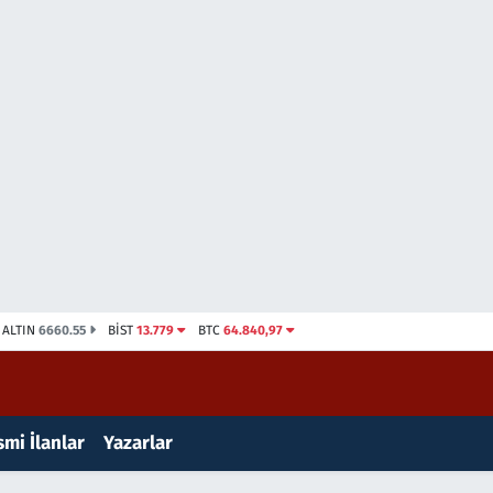
ALTIN
6660.55
BİST
13.779
BTC
64.840,97
mi İlanlar
Yazarlar