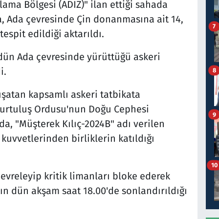
ma Bölgesi (ADIZ)" ilan ettiği sahada
a, Ada çevresinde Çin donanmasına ait 14,
7
espit edildiği aktarıldı.
 dün Ada çevresinde yürüttüğü askeri
i.
8
uşatan kapsamlı askeri tatbikata
Kurtuluş Ordusu'nun Doğu Cephesi
9
, "Müşterek Kılıç-2024B" adı verilen
 kuvvetlerinden birliklerin katıldığı
10
vreleyip kritik limanları bloke ederek
ın dün akşam saat 18.00'de sonlandırıldığı