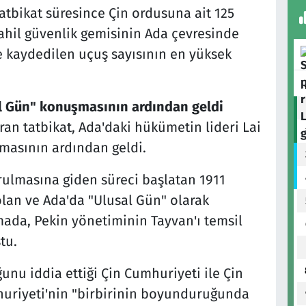
atbikat süresince Çin ordusuna ait 125
 sahil güvenlik gemisinin Ada çevresinde
 kaydedilen uçuş sayısının en yüksek
sal Gün" konuşmasının ardından geldi
an tatbikat, Ada'daki hükümetin lideri Lai
şmasının ardından geldi.
rulmasına giden süreci başlatan 1911
lan ve Ada'da "Ulusal Gün" olarak
ada, Pekin yönetiminin Tayvan'ı temsil
tu.
u iddia ettiği Çin Cumhuriyeti ile Çin
uriyeti'nin "birbirinin boyunduruğunda