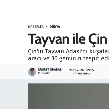
Resmi İlanlar
Rüya Tabirleri
HABERLER
DÜNYA
Tayvan ile Çin
Sağlık
Savunma Sanayi
Çin'in Tayvan Adası'nı kuşata
aracı ve 36 geminin tespit edil
Seçim 2023
NUSRET ODABAŞ
15.10.2024 - 09:05
Spor
MUHABIR
YAYINLANMA
Teknoloji ve Bilim
Televizyon