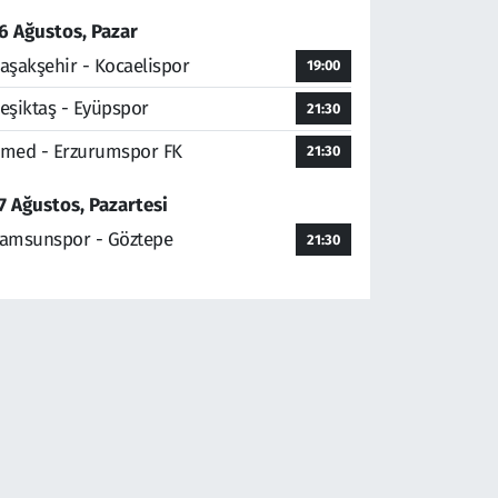
6 Ağustos, Pazar
aşakşehir - Kocaelispor
19:00
eşiktaş - Eyüpspor
21:30
med - Erzurumspor FK
21:30
7 Ağustos, Pazartesi
amsunspor - Göztepe
21:30