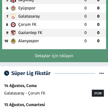
Eyüpspor
0
0
6
Galatasaray
0
0
7
Çorum FK
0
0
8
Gaziantep FK
0
0
9
Alanyaspor
0
0
10
Detaylar için tıklayın
Süper Lig Fikstür
14 Ağustos, Cuma
Galatasaray - Çorum FK
21:30
15 Ağustos, Cumartesi