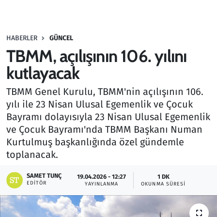
Gündem
HABERLER
GÜNCEL
Haber
TBMM, açılışının 106. yılını
Kültür Sanat
kutlayacak
TBMM Genel Kurulu, TBMM'nin açılışının 106.
Kurumsal Haberler
yılı ile 23 Nisan Ulusal Egemenlik ve Çocuk
Bayramı dolayısıyla 23 Nisan Ulusal Egemenlik
Lezzet Durağı
ve Çocuk Bayramı'nda TBMM Başkanı Numan
Memur ve Kamu
Kurtulmuş başkanlığında özel gündemle
toplanacak.
Otomobil
SAMET TUNÇ
19.04.2026 - 12:27
1 DK
EDITÖR
YAYINLANMA
OKUNMA SÜRESI
Oyun
Ramazan