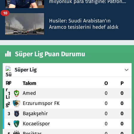
milyonluk para trafiğine: Patron
talimat verdi, ben gönderdim
10
Husiler: Suudi Arabistan'ın
Aramco tesislerini hedef aldık
Süper Lig Puan Durumu
Süper Lig
#
Takım
O
P
Amed
0
0
1
Erzurumspor FK
0
0
2
Başakşehir
0
0
3
Kocaelispor
0
0
4
Beşiktaş
0
0
5