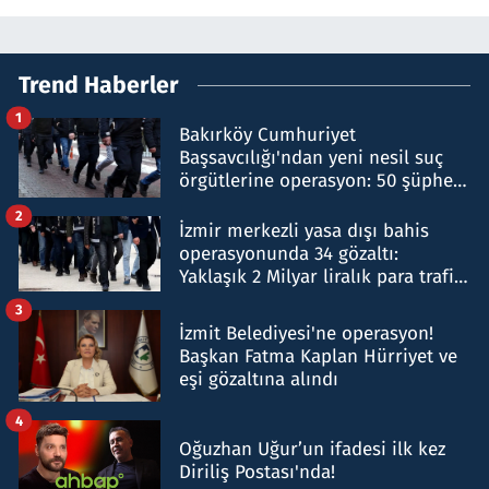
Trend Haberler
1
Bakırköy Cumhuriyet
Başsavcılığı'ndan yeni nesil suç
örgütlerine operasyon: 50 şüpheli
hakkında gözaltı kararı
2
İzmir merkezli yasa dışı bahis
operasyonunda 34 gözaltı:
Yaklaşık 2 Milyar liralık para trafiği
tespit edildi
3
İzmit Belediyesi'ne operasyon!
Başkan Fatma Kaplan Hürriyet ve
eşi gözaltına alındı
4
Oğuzhan Uğur’un ifadesi ilk kez
Diriliş Postası'nda!