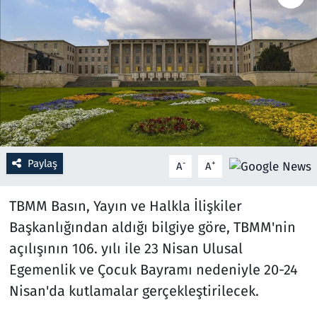
Resmi İlanlar
Rüya Tabirleri
Sağlık
Savunma Sanayi
Paylaş
-
+
A
A
Seçim 2023
TBMM Basın, Yayın ve Halkla İlişkiler
Spor
Başkanlığından aldığı bilgiye göre, TBMM'nin
açılışının 106. yılı ile 23 Nisan Ulusal
Teknoloji ve Bilim
Egemenlik ve Çocuk Bayramı nedeniyle 20-24
Televizyon
Nisan'da kutlamalar gerçekleştirilecek.