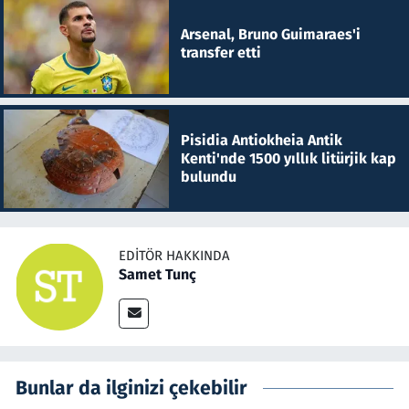
Arsenal, Bruno Guimaraes'i
transfer etti
Pisidia Antiokheia Antik
Kenti'nde 1500 yıllık litürjik kap
bulundu
EDITÖR HAKKINDA
Samet Tunç
Bunlar da ilginizi çekebilir