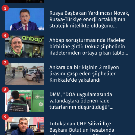
5
Rusya Başbakan Yardımcısı Novak,
Rusya-Türkiye enerji ortaklığının
stratejik nitelikte olduğunu
belirtti
6
Ahbap soruşturmasında ifadeler
birbirine girdi: Dokuz şüphelinin
ifadelerinden ortaya çıkan tablo
şok etti
7
Ankara'da bir kişinin 2 milyon
lirasını gasp eden şüpheliler
Kırıkkale'de yakalandı
8
DMM, "DOA uygulamasında
vatandaşlara ödenen iade
tutarlarının düşürüldüğü"
iddiasını yalanladı
9
Tutuklanan CHP Silivri İlçe
Başkanı Bulut'un hesabında