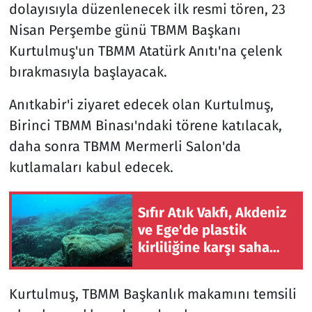
dolayısıyla düzenlenecek ilk resmi tören, 23
Nisan Perşembe günü TBMM Başkanı
Kurtulmuş'un TBMM Atatürk Anıtı'na çelenk
bırakmasıyla başlayacak.
Anıtkabir'i ziyaret edecek olan Kurtulmuş,
Birinci TBMM Binası'ndaki törene katılacak,
daha sonra TBMM Mermerli Salon'da
kutlamaları kabul edecek.
Sıfır Atık Vakfı, Akdeniz
ve Ege'de plastik
kirliliğine karşı saha
çalışması başlatıyor
Kurtulmuş, TBMM Başkanlık makamını temsili