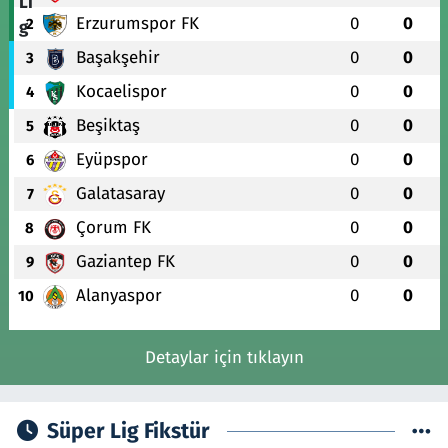
Erzurumspor FK
0
0
2
Başakşehir
0
0
3
Kocaelispor
0
0
4
Beşiktaş
0
0
5
Eyüpspor
0
0
6
Galatasaray
0
0
7
Çorum FK
0
0
8
Gaziantep FK
0
0
9
Alanyaspor
0
0
10
Detaylar için tıklayın
Süper Lig Fikstür