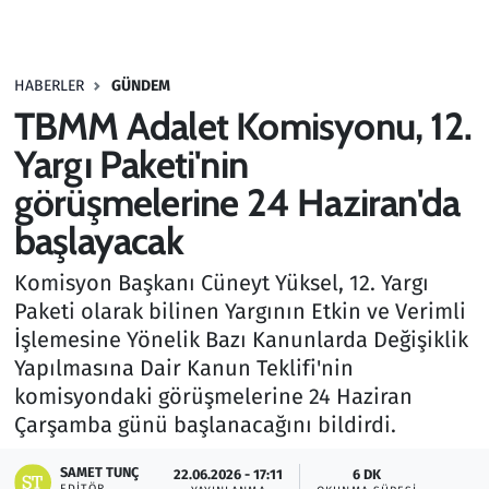
Gündem
HABERLER
GÜNDEM
Haber
TBMM Adalet Komisyonu, 12.
Kültür Sanat
Yargı Paketi'nin
görüşmelerine 24 Haziran'da
Kurumsal Haberler
başlayacak
Lezzet Durağı
Komisyon Başkanı Cüneyt Yüksel, 12. Yargı
Paketi olarak bilinen Yargının Etkin ve Verimli
Memur ve Kamu
İşlemesine Yönelik Bazı Kanunlarda Değişiklik
Yapılmasına Dair Kanun Teklifi'nin
Otomobil
komisyondaki görüşmelerine 24 Haziran
Çarşamba günü başlanacağını bildirdi.
Oyun
SAMET TUNÇ
22.06.2026 - 17:11
6 DK
Ramazan
EDITÖR