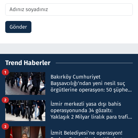
Gönder
Trend Haberler
1
Bakırköy Cumhuriyet
Başsavcılığı'ndan yeni nesil suç
örgütlerine operasyon: 50 şüpheli
hakkında gözaltı kararı
2
İzmir merkezli yasa dışı bahis
operasyonunda 34 gözaltı:
Yaklaşık 2 Milyar liralık para trafiği
tespit edildi
3
İzmit Belediyesi'ne operasyon!