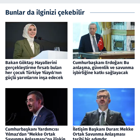
Bunlar da ilginizi çekebilir
Bakan Göktaş: Hayallerini
Cumhurbaşkanı Erdoğan: Bu
gerçekleştirme fırsatı bulan
anlaşma, güvenlik ve savunma
her çocuk Türkiye Yüzyılı'nın
işbirliğine katkı sağlayacak
güçlü yarınlarını inşa edecek
Cumhurbaşkanı Yardımcısı
İletişim Başkanı Duran: Mekke
Yılmaz'dan "Mekke Ortak
Ortak Savunma Anlaşması
Savunma Anlaşması"na ilişkin
tarihi bir adımdır