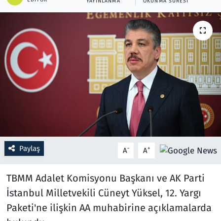
YAYINLANMA
OKUNMA SÜRESI
Resmi İlanlar
Rüya Tabirleri
Sağlık
Savunma Sanayi
Seçim 2023
Spor
Paylaş
-
+
A
A
Teknoloji ve Bilim
TBMM Adalet Komisyonu Başkanı ve AK Parti
İstanbul Milletvekili Cüneyt Yüksel, 12. Yargı
Televizyon
Paketi'ne ilişkin AA muhabirine açıklamalarda