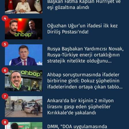
Başkan Fatma Kaplan Hürriyet ve
eşi gözaltına alındı
4
Oğuzhan Uğur’un ifadesi ilk kez
Diriliş Postası'nda!
5
Rusya Başbakan Yardımcısı Novak,
Rusya-Türkiye enerji ortaklığının
stratejik nitelikte olduğunu
belirtti
6
Ahbap soruşturmasında ifadeler
birbirine girdi: Dokuz şüphelinin
ifadelerinden ortaya çıkan tablo
şok etti
7
Ankara'da bir kişinin 2 milyon
lirasını gasp eden şüpheliler
Kırıkkale'de yakalandı
8
DMM, "DOA uygulamasında