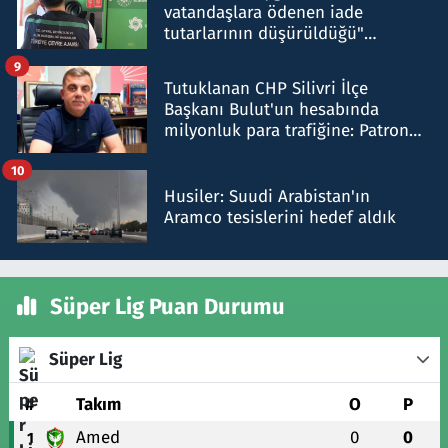
vatandaşlara ödenen iade
tutarlarının düşürüldüğü"
iddiasını yalanladı
9
Tutuklanan CHP Silivri İlçe
Başkanı Bulut'un hesabında
milyonluk para trafiğine: Patron
talimat verdi, ben gönderdim
10
Husiler: Suudi Arabistan'ın
Aramco tesislerini hedef aldık
Süper Lig Puan Durumu
Süper Lig
#
Takım
O
P
Amed
0
0
1