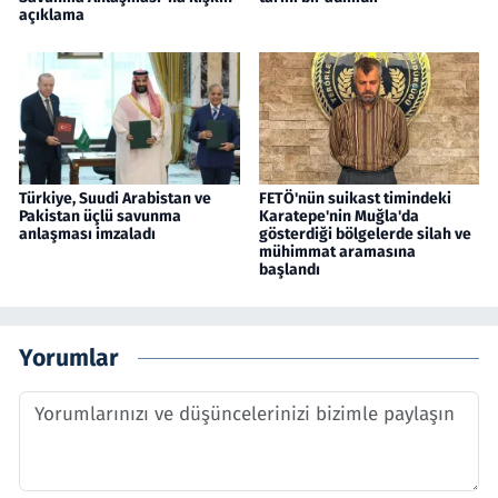
açıklama
Türkiye, Suudi Arabistan ve
FETÖ'nün suikast timindeki
Pakistan üçlü savunma
Karatepe'nin Muğla'da
anlaşması imzaladı
gösterdiği bölgelerde silah ve
mühimmat aramasına
başlandı
Yorumlar