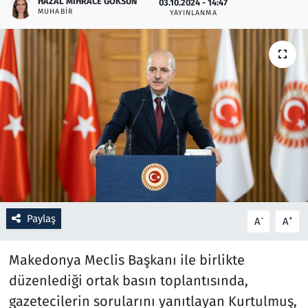
HAZAL MIHRACE GÖKSUN
03.10.2024 - 14:47
MUHABIR
YAYINLANMA
Resmi İlanlar
Rüya Tabirleri
Sağlık
Savunma Sanayi
Seçim 2023
Spor
Paylaş
-
+
A
A
Teknoloji ve Bilim
Makedonya Meclis Başkanı ile birlikte
Televizyon
düzenlediği ortak basın toplantısında,
gazetecilerin sorularını yanıtlayan Kurtulmuş,