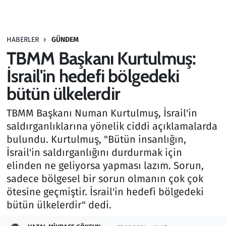
Gündem
HABERLER
GÜNDEM
Haber
TBMM Başkanı Kurtulmuş:
Kültür Sanat
İsrail'in hedefi bölgedeki
bütün ülkelerdir
Kurumsal Haberler
TBMM Başkanı Numan Kurtulmuş, İsrail'in
Lezzet Durağı
saldırganlıklarına yönelik ciddi açıklamalarda
bulundu. Kurtulmuş, "Bütün insanlığın,
Memur ve Kamu
İsrail'in saldırganlığını durdurmak için
elinden ne geliyorsa yapması lazım. Sorun,
Otomobil
sadece bölgesel bir sorun olmanın çok çok
ötesine geçmiştir. İsrail'in hedefi bölgedeki
Oyun
bütün ülkelerdir" dedi.
Ramazan