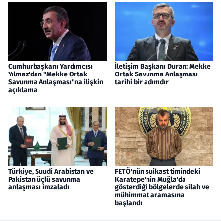
Cumhurbaşkanı Yardımcısı
İletişim Başkanı Duran: Mekke
Yılmaz'dan "Mekke Ortak
Ortak Savunma Anlaşması
Savunma Anlaşması"na ilişkin
tarihi bir adımdır
açıklama
Türkiye, Suudi Arabistan ve
FETÖ'nün suikast timindeki
Pakistan üçlü savunma
Karatepe'nin Muğla'da
anlaşması imzaladı
gösterdiği bölgelerde silah ve
mühimmat aramasına
başlandı