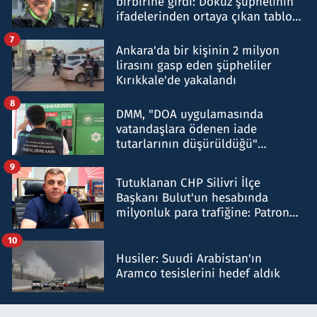
birbirine girdi: Dokuz şüphelinin
ifadelerinden ortaya çıkan tablo
şok etti
7
Ankara'da bir kişinin 2 milyon
lirasını gasp eden şüpheliler
Kırıkkale'de yakalandı
8
DMM, "DOA uygulamasında
vatandaşlara ödenen iade
tutarlarının düşürüldüğü"
iddiasını yalanladı
9
Tutuklanan CHP Silivri İlçe
Başkanı Bulut'un hesabında
milyonluk para trafiğine: Patron
talimat verdi, ben gönderdim
10
Husiler: Suudi Arabistan'ın
Aramco tesislerini hedef aldık