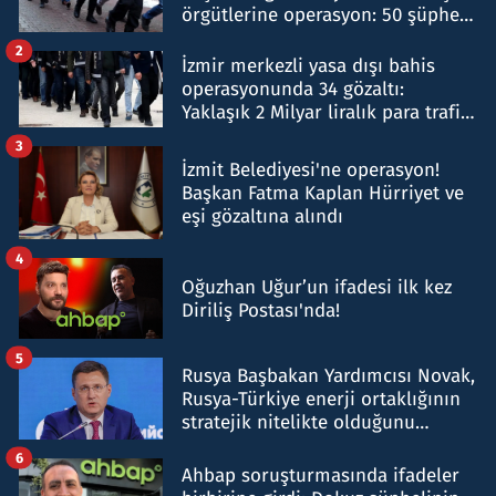
örgütlerine operasyon: 50 şüpheli
hakkında gözaltı kararı
2
İzmir merkezli yasa dışı bahis
operasyonunda 34 gözaltı:
Yaklaşık 2 Milyar liralık para trafiği
tespit edildi
3
İzmit Belediyesi'ne operasyon!
Başkan Fatma Kaplan Hürriyet ve
eşi gözaltına alındı
4
Oğuzhan Uğur’un ifadesi ilk kez
Diriliş Postası'nda!
5
Rusya Başbakan Yardımcısı Novak,
Rusya-Türkiye enerji ortaklığının
stratejik nitelikte olduğunu
belirtti
6
Ahbap soruşturmasında ifadeler