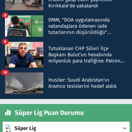
Kırıkkale'de yakalandı
8
DMM, "DOA uygulamasında
vatandaşlara ödenen iade
tutarlarının düşürüldüğü"
iddiasını yalanladı
9
Tutuklanan CHP Silivri İlçe
Başkanı Bulut'un hesabında
milyonluk para trafiğine: Patron
talimat verdi, ben gönderdim
10
Husiler: Suudi Arabistan'ın
Aramco tesislerini hedef aldık
Süper Lig Puan Durumu
Süper Lig