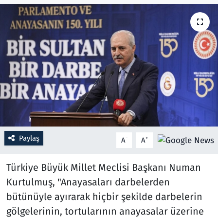
Resmi İlanlar
Rüya Tabirleri
Sağlık
Savunma Sanayi
Seçim 2023
Paylaş
-
+
A
A
Spor
Türkiye Büyük Millet Meclisi Başkanı Numan
Teknoloji ve Bilim
Kurtulmuş, "Anayasaları darbelerden
bütünüyle ayırarak hiçbir şekilde darbelerin
Televizyon
gölgelerinin, tortularının anayasalar üzerine