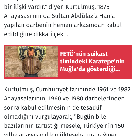
bir ilişki vardır." diyen Kurtulmuş, 1876
Anayasası'nın da Sultan Abdülaziz Han'a
yapılan darbenin hemen arkasından kabul
edildiğine dikkati çekti.
FETÖ'nün suikast
timindeki Karatepe'nin
Muğla'da gösterdiği
bölgelerde silah ve
mühimmat aramasına
Kurtulmuş, Cumhuriyet tarihinde 1961 ve 1982
başlandı
Anayasalarının, 1960 ve 1980 darbelerinden
sonra kabul edilmesinin de tesadüf
olmadığını vurgulayarak, "Bugün bile
bazılarının tartıştığı mesele, Türkiye'nin 150
yıllık anayasacılık müktesebatına rağmen,