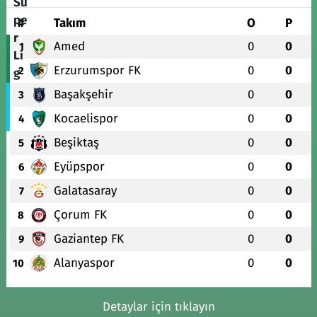
#
Takım
O
P
Amed
0
0
1
Erzurumspor FK
0
0
2
Başakşehir
0
0
3
Kocaelispor
0
0
4
Beşiktaş
0
0
5
Eyüpspor
0
0
6
Galatasaray
0
0
7
Çorum FK
0
0
8
Gaziantep FK
0
0
9
Alanyaspor
0
0
10
Detaylar için tıklayın