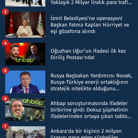
Yaklaşık 2 Milyar liralık para trafiği
tespit edildi
3
İzmit Belediyesi'ne operasyon!
Başkan Fatma Kaplan Hürriyet ve
eşi gözaltına alındı
4
Oğuzhan Uğur’un ifadesi ilk kez
Diriliş Postası'nda!
5
Rusya Başbakan Yardımcısı Novak,
Rusya-Türkiye enerji ortaklığının
stratejik nitelikte olduğunu
belirtti
6
Ahbap soruşturmasında ifadeler
birbirine girdi: Dokuz şüphelinin
ifadelerinden ortaya çıkan tablo
şok etti
7
Ankara'da bir kişinin 2 milyon
lirasını gasp eden şüpheliler