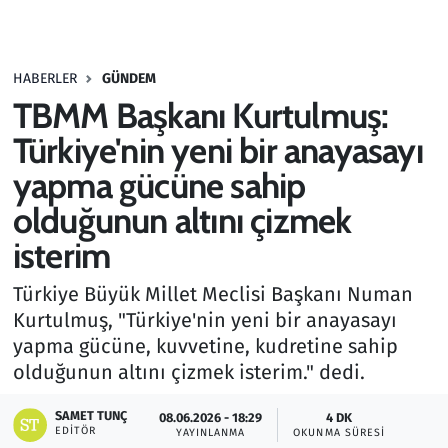
Gündem
HABERLER
GÜNDEM
Haber
TBMM Başkanı Kurtulmuş:
Kültür Sanat
Türkiye'nin yeni bir anayasayı
yapma gücüne sahip
Kurumsal Haberler
olduğunun altını çizmek
Lezzet Durağı
isterim
Memur ve Kamu
Türkiye Büyük Millet Meclisi Başkanı Numan
Kurtulmuş, "Türkiye'nin yeni bir anayasayı
Otomobil
yapma gücüne, kuvvetine, kudretine sahip
olduğunun altını çizmek isterim." dedi.
Oyun
SAMET TUNÇ
08.06.2026 - 18:29
4 DK
EDITÖR
YAYINLANMA
OKUNMA SÜRESI
Ramazan