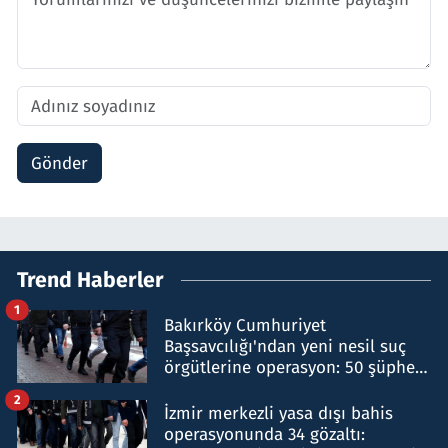
Gönder
Trend Haberler
1
Bakırköy Cumhuriyet
Başsavcılığı'ndan yeni nesil suç
örgütlerine operasyon: 50 şüpheli
hakkında gözaltı kararı
2
İzmir merkezli yasa dışı bahis
operasyonunda 34 gözaltı: