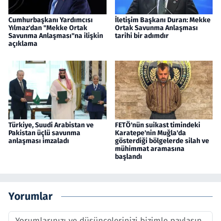
Cumhurbaşkanı Yardımcısı
İletişim Başkanı Duran: Mekke
Yılmaz'dan "Mekke Ortak
Ortak Savunma Anlaşması
Savunma Anlaşması"na ilişkin
tarihi bir adımdır
açıklama
Türkiye, Suudi Arabistan ve
FETÖ'nün suikast timindeki
Pakistan üçlü savunma
Karatepe'nin Muğla'da
anlaşması imzaladı
gösterdiği bölgelerde silah ve
mühimmat aramasına
başlandı
Yorumlar