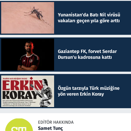
Yunanistan'da Batı Nil virüsü
vakaları geçen yıla göre arttı
Gaziantep FK, forvet Serdar
Dursun'u kadrosuna kattı
Özgün tarzıyla Türk müziğine
yön veren Erkin Koray
EDITÖR HAKKINDA
Samet Tunç