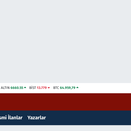
ALTIN
6660.55
BİST
13.779
BTC
64.959,79
mi İlanlar
Yazarlar