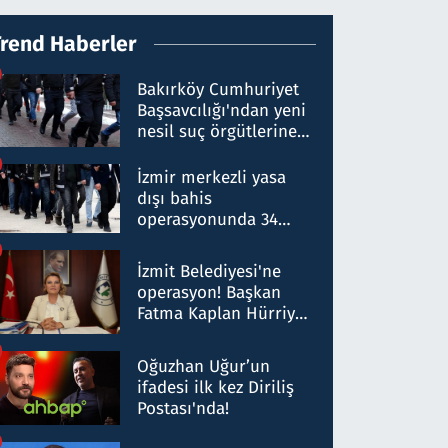
Trend Haberler
Bakırköy Cumhuriyet
Başsavcılığı'ndan yeni
nesil suç örgütlerine
operasyon: 50 şüpheli
hakkında gözaltı kararı
İzmir merkezli yasa
dışı bahis
operasyonunda 34
gözaltı: Yaklaşık 2
Milyar liralık para
İzmit Belediyesi'ne
trafiği tespit edildi
operasyon! Başkan
Fatma Kaplan Hürriyet
ve eşi gözaltına alındı
Oğuzhan Uğur’un
ifadesi ilk kez Diriliş
Postası'nda!