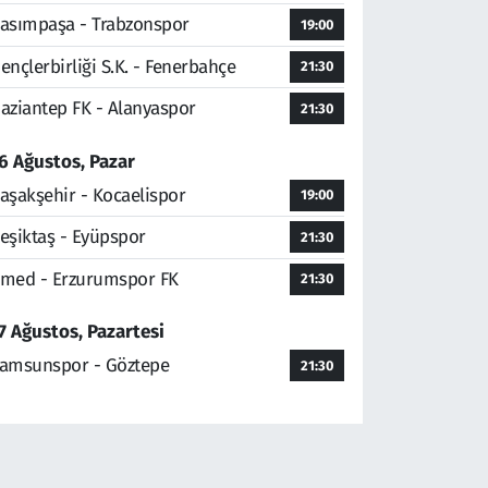
asımpaşa - Trabzonspor
19:00
ençlerbirliği S.K. - Fenerbahçe
21:30
aziantep FK - Alanyaspor
21:30
6 Ağustos, Pazar
aşakşehir - Kocaelispor
19:00
eşiktaş - Eyüpspor
21:30
med - Erzurumspor FK
21:30
7 Ağustos, Pazartesi
amsunspor - Göztepe
21:30