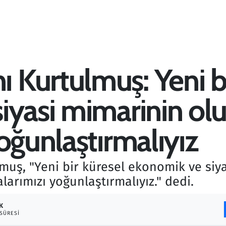
Kurtulmuş: Yeni bi
iyasi mimarinin ol
oğunlaştırmalıyız
ş, "Yeni bir küresel ekonomik ve siy
arımızı yoğunlaştırmalıyız." dedi.
K
SÜRESI