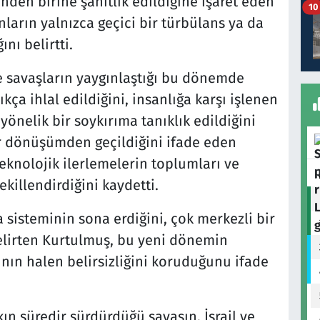
den birine şahitlik edildiğine işaret eden
10
arın yalnızca geçici bir türbülans ya da
ını belirtti.
ve savaşların yaygınlaştığı bu dönemde
kça ihlal edildiğini, insanlığa karşı işlenen
 yönelik bir soykırıma tanıklık edildiğini
ir dönüşümden geçildiğini ifade eden
 teknolojik ilerlemelerin toplumları ve
killendirdiğini kaydetti.
 sisteminin sona erdiğini, çok merkezli bir
elirten Kurtulmuş, bu yeni dönemin
ının halen belirsizliğini koruduğunu ifade
kın süredir sürdürdüğü savaşın, İsrail ve