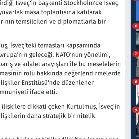
irdiği İsveç'in başkenti Stockholm'de İsveç
 yuvarlak masa toplantısına katılarak
ının temsilcileri ve diplomatlarla bir
6
ş, İsveç'teki temasları kapsamında
Avrupa'nın geleceği, NATO'nun yönelimi,
7
arış ve adalet arayışları ile bu meselelerin
omasinin rolü hakkında değerlendirmelerde
İlişkiler Enstitüsü'nde düzenlenen
8
uniyeti ifade etti.
 ilişkilere dikkati çeken Kurtulmuş, İsveç'in
9
lişkilerin daha stratejik bir nitelik