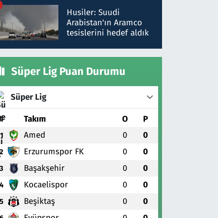
talimat verdi, ben
Husiler: Suudi
gönderdim
Arabistan'ın Aramco
tesislerini hedef aldık
Süper Lig Puan Durumu
Süper Lig
#
Takım
O
P
Amed
0
0
1
Erzurumspor FK
0
0
2
Başakşehir
0
0
3
Kocaelispor
0
0
4
Beşiktaş
0
0
5
Eyüpspor
0
0
6