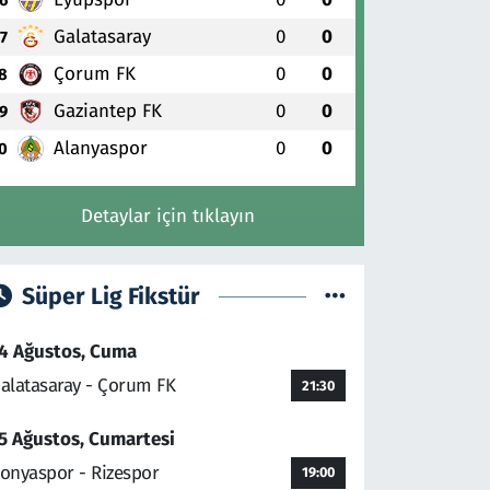
Galatasaray
0
0
7
Çorum FK
0
0
8
Gaziantep FK
0
0
9
Alanyaspor
0
0
0
Detaylar için tıklayın
Süper Lig Fikstür
4 Ağustos, Cuma
alatasaray - Çorum FK
21:30
5 Ağustos, Cumartesi
onyaspor - Rizespor
19:00