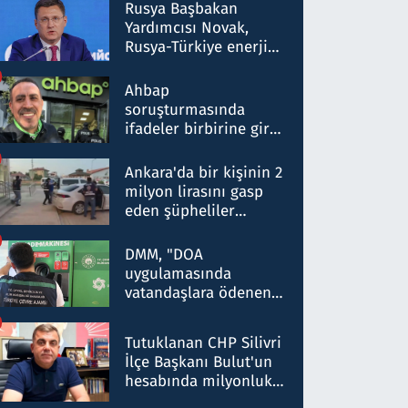
Rusya Başbakan
Yardımcısı Novak,
Rusya-Türkiye enerji
ortaklığının stratejik
nitelikte olduğunu
Ahbap
belirtti
soruşturmasında
ifadeler birbirine girdi:
Dokuz şüphelinin
ifadelerinden ortaya
Ankara'da bir kişinin 2
çıkan tablo şok etti
milyon lirasını gasp
eden şüpheliler
Kırıkkale'de yakalandı
DMM, "DOA
uygulamasında
vatandaşlara ödenen
iade tutarlarının
düşürüldüğü" iddiasını
Tutuklanan CHP Silivri
yalanladı
İlçe Başkanı Bulut'un
hesabında milyonluk
para trafiğine: Patron