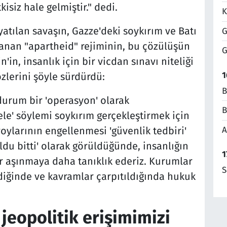
isiz hale gelmiştir." dedi.
K
atılan savaşın, Gazze'deki soykırım ve Batı
G
ulanan "apartheid" rejiminin, bu çözülüşün
G
'in, insanlık için bir vicdan sınavı niteliği
1
zlerini şöyle sürdürdü:
B
durum bir 'operasyon' olarak
B
ele' söylemi soykırım gerçekleştirmek için
A
oylarının engellenmesi 'güvenlik tedbiri'
ldu bitti' olarak görüldüğünde, insanlığın
1
ir aşınmaya daha tanıklık ederiz. Kurumlar
S
ildiğinde ve kavramlar çarpıtıldığında hukuk
jeopolitik erişimimizi