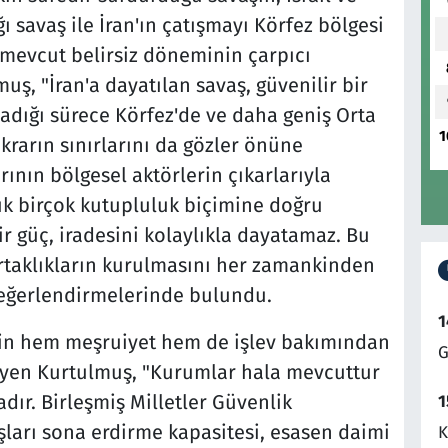
ğı savaş ile İran'ın çatışmayı Körfez bölgesi
 mevcut belirsiz döneminin çarpıcı
ş, "İran'a dayatılan savaş, güvenilir bir
dığı sürece Körfez'de ve daha geniş Orta
1
krarın sınırlarını da gözler önüne
rının bölgesel aktörlerin çıkarlarıyla
şık birçok kutupluluk biçimine doğru
ir güç, iradesini kolaylıkla dayatamaz. Bu
rtaklıkların kurulmasını her zamankinden
değerlendirmelerinde bulundu.
1
enin hem meşruiyet hem de işlev bakımından
G
leyen Kurtulmuş, "Kurumlar hala mevcuttur
dır. Birleşmiş Milletler Güvenlik
1
şları sona erdirme kapasitesi, esasen daimi
K