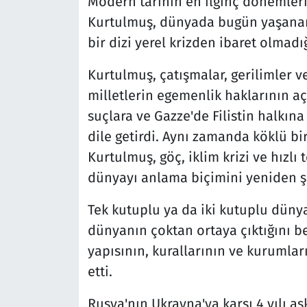
Modern tarihin en ilginç dönemlerin
Kurtulmuş, dünyada bugün yaşananl
bir dizi yerel krizden ibaret olmadığ
Kurtulmuş, çatışmalar, gerilimler 
milletlerin egemenlik haklarının açı
suçlara ve Gazze'de Filistin halkına
dile getirdi. Aynı zamanda köklü b
Kurtulmuş, göç, iklim krizi ve hızlı
dünyayı anlama biçimini yeniden şe
Tek kutuplu ya da iki kutuplu dünya
dünyanın çoktan ortaya çıktığını b
yapısının, kurallarının ve kurumlar
etti.
Rusya'nın Ukrayna'ya karşı 4 yılı aş