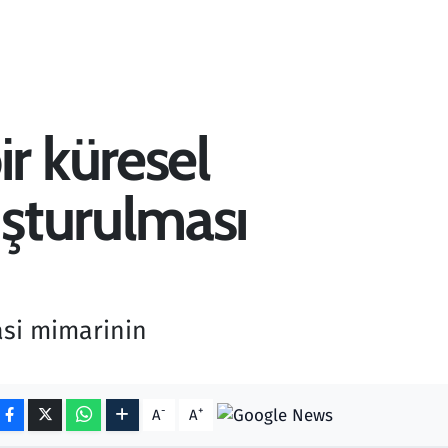
r küresel
uşturulması
asi mimarinin
-
+
A
A