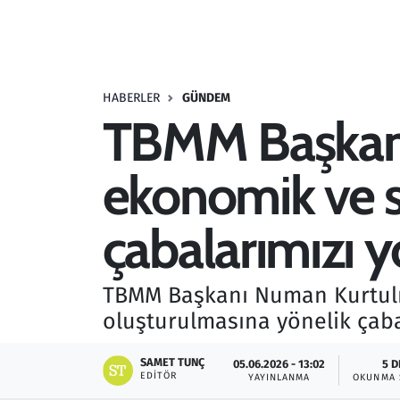
Resmi İlanlar
Rüya Tabirleri
HABERLER
GÜNDEM
TBMM Başkanı 
Sağlık
ekonomik ve s
Savunma Sanayi
Seçim 2023
çabalarımızı y
Spor
TBMM Başkanı Numan Kurtulmu
Teknoloji ve Bilim
oluşturulmasına yönelik çabal
Televizyon
SAMET TUNÇ
05.06.2026 - 13:02
5 D
EDITÖR
YAYINLANMA
OKUNMA 