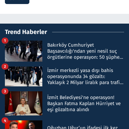
Trend Haberler
1
Bakırköy Cumhuriyet
Başsavcılığı'ndan yeni nesil suç
örgütlerine operasyon: 50 şüpheli
hakkında gözaltı kararı
2
İzmir merkezli yasa dışı bahis
operasyonunda 34 gözaltı:
Yaklaşık 2 Milyar liralık para trafiği
tespit edildi
3
İzmit Belediyesi'ne operasyon!
Başkan Fatma Kaplan Hürriyet ve
eşi gözaltına alındı
4
Oğuzhan Uğur’un ifadesi ilk kez