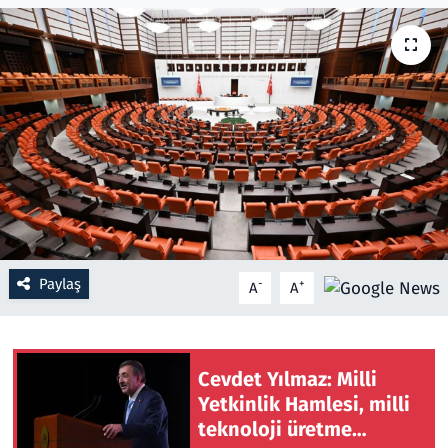
Resmi İlanlar
Rüya Tabirleri
Sağlık
Savunma Sanayi
Seçim 2023
Paylaş
-
+
A
A
Spor
Teknoloji ve Bilim
Cevdet Yılmaz: Milli
Yetkinlik Hamlesi, milli
Televizyon
teknoloji üretme