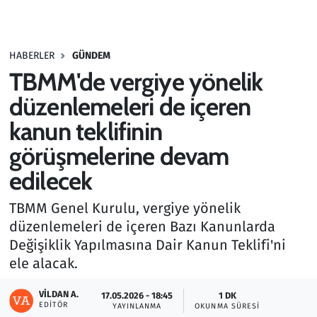
Gündem
HABERLER
GÜNDEM
Haber
TBMM'de vergiye yönelik
Kültür Sanat
düzenlemeleri de içeren
kanun teklifinin
Kurumsal Haberler
görüşmelerine devam
Lezzet Durağı
edilecek
Memur ve Kamu
TBMM Genel Kurulu, vergiye yönelik
düzenlemeleri de içeren Bazı Kanunlarda
Otomobil
Değişiklik Yapılmasına Dair Kanun Teklifi'ni
ele alacak.
Oyun
VILDAN A.
17.05.2026 - 18:45
1 DK
EDITÖR
YAYINLANMA
OKUNMA SÜRESI
Ramazan