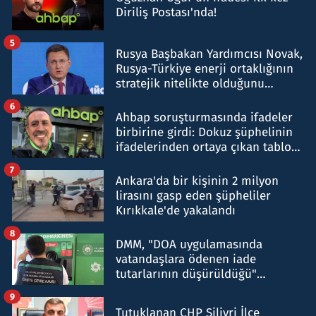
Diriliş Postası'nda!
5
Rusya Başbakan Yardımcısı Novak,
Rusya-Türkiye enerji ortaklığının
stratejik nitelikte olduğunu
belirtti
6
Ahbap soruşturmasında ifadeler
birbirine girdi: Dokuz şüphelinin
ifadelerinden ortaya çıkan tablo
şok etti
7
Ankara'da bir kişinin 2 milyon
lirasını gasp eden şüpheliler
Kırıkkale'de yakalandı
8
DMM, "DOA uygulamasında
vatandaşlara ödenen iade
tutarlarının düşürüldüğü"
iddiasını yalanladı
9
Tutuklanan CHP Silivri İlçe