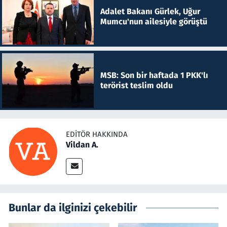
Adalet Bakanı Gürlek, Uğur
Mumcu'nun ailesiyle görüştü
MSB: Son bir haftada 1 PKK'lı
terörist teslim oldu
EDITÖR HAKKINDA
Vildan A.
Bunlar da ilginizi çekebilir