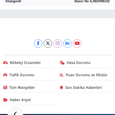
#ilangovtr
Basın No ILN02498142
Resmi İlanlar
Rüya Tabirleri
Sağlık
Savunma Sanayi
Nöbetçi Eczaneler
Hava Durumu
Seçim 2023
Trafik Durumu
Puan Durumu ve Fikstür
Spor
Tüm Manşetler
Son Dakika Haberleri
Teknoloji ve Bilim
Haber Arşivi
Televizyon