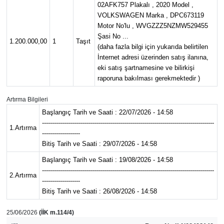
02AFK757 Plakalı , 2020 Model ,
VOLKSWAGEN Marka , DPC673119
Gündem
Motor No'lu , WVGZZZ5NZMW529455
Şasi No ...
1.200.000,00
1
Taşıt
Haber
(daha fazla bilgi için yukarıda belirtilen
İnternet adresi üzerinden satış ilanına,
Kültür Sanat
eki satış şartnamesine ve bilirkişi
raporuna bakılması gerekmektedir )
Kurumsal Haberler
Artırma Bilgileri
Başlangıç Tarih ve Saati : 22/07/2026 - 14:58
Lezzet Durağı
--------------------------------------------------------------------------------------
1.Artırma
-------------------
Bitiş Tarih ve Saati : 29/07/2026 - 14:58
Memur ve Kamu
Başlangıç Tarih ve Saati : 19/08/2026 - 14:58
Otomobil
--------------------------------------------------------------------------------------
2.Artırma
-------------------
Bitiş Tarih ve Saati : 26/08/2026 - 14:58
Oyun
25/06/2026
(İİK m.114/4)
Ramazan