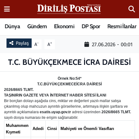
15 Temmuz Destanı
Nöbetçi Eczaneler
Dünya
Gündem
Ekonomi
DP Spor
Resmi İlanlar
Analiz-Yorum
Hava Durumu
Paylaş
-
+
27.06.2026 - 00:01
A
A
Dizi-Film
Trafik Durumu
T.C. BÜYÜKÇEKMECE İCRA DAİRESİ
Dünya
Süper Lig Puan Durumu ve Fikstür
Örnek No:54*
T.C.
BÜYÜKÇEKMECE
İCRA DAİRESİ
Eğitim
Tüm Manşetler
2026/8665 TLMT.
TAŞINIRIN GAZETE VEYA İNTERNET HABER SİTESİ İLANI
Bir borçtan dolayı aşağıda cins, miktar ve değerleri yazılı mallar satışa
Ekonomi
Son Dakika Haberleri
çıkarılmış olup mahcuzun ayrıntılı görsellerine, artırmaya ilişkin şartlara ve
ayrıntılı açıklamalara
esatis.uyap.gov.tr
adresi üzerinden
2026/8665 TLMT.
Elif Kuşağı
Haber Arşivi
sayılı dosya numarası ile erişim sağlanabilir.
Muhammen
Adedi
Cinsi
Mahiyeti ve Önemli Vasıfları
Kıymeti
Güncel