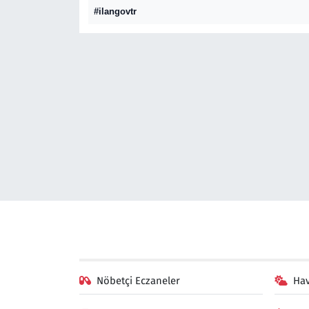
#ilangovtr
Gündem
Haber
Kültür Sanat
Kurumsal Haberler
Lezzet Durağı
Memur ve Kamu
Otomobil
Oyun
Nöbetçi Eczaneler
Ha
Ramazan