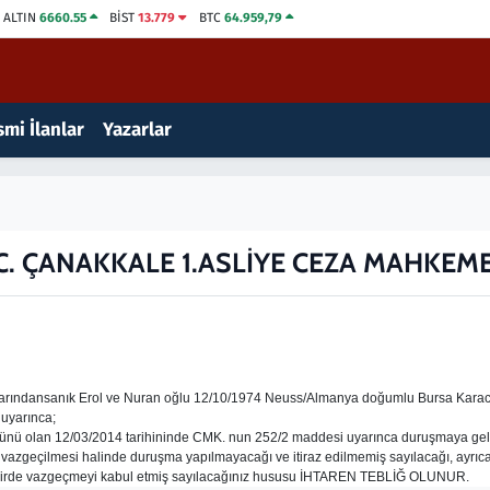
ALTIN
6660.55
BİST
13.779
BTC
64.959,79
mi İlanlar
Yazarlar
.C. ÇANAKKALE 1.ASLİYE CEZA MAHKEME
 suçlarındansanık Erol ve Nuran oğlu 12/10/1974 Neuss/Almanya doğumlu Bursa Karac
uyarınca;
ünü olan 12/03/2014 tarihininde CMK. nun 252/2 maddesi uyarınca duruşmaya g
vazgeçilmesi halinde duruşma yapılmayacağı ve itiraz edilmemiş sayılacağı, ayrıca
akdirde vazgeçmeyi kabul etmiş sayılacağınız hususu İHTAREN TEBLİĞ OLUNUR.