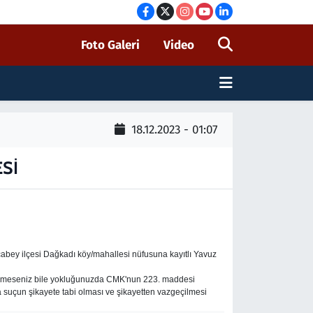
Foto Galeri
Video
18.12.2023 - 01:07
Sİ
abey ilçesi Dağkadı köy/mahallesi nüfusuna kayıtlı Yavuz
elmeseniz bile yokluğunuzda CMK'nun 223. maddesi
 suçun şikayete tabi olması ve şikayetten vazgeçilmesi