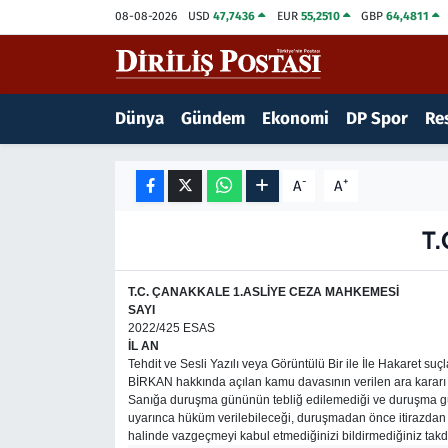
08-08-2026
USD
47,7436
EUR
55,2510
GBP
64,4811
15 Temmuz Destanı
Nöbetçi Eczaneler
Dünya
Gündem
Ekonomi
DP Spor
Res
Analiz-Yorum
Hava Durumu
Dizi-Film
Trafik Durumu
-
+
A
A
Dünya
Süper Lig Puan Durumu ve Fikstür
T
Eğitim
Tüm Manşetler
T.C.
ÇANAKKALE
1.ASLİYE CEZA MAHKEMESİ
SAYI
Ekonomi
Son Dakika Haberleri
2022/425 ESAS
İL AN
Tehdit ve Sesli Yazılı veya Görüntülü Bir ile İle Hakaret
Elif Kuşağı
Haber Arşivi
BİRKAN hakkında açılan kamu davasının verilen ara kararı 
Sanığa duruşma gününün tebliğ edilemediği ve duruşma g
uyarınca hüküm verilebileceği, duruşmadan önce itirazdan 
Güncel
halinde vazgeçmeyi kabul etmediğinizi bildirmediğiniz t