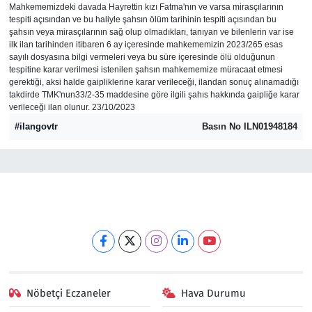
Mahkememizdeki davada Hayrettin kızı Fatma'nın ve varsa mirasçılarının
tespiti açısından ve bu haliyle şahsın ölüm tarihinin tespiti açısından bu
Gündem
şahsın veya mirasçılarının sağ olup olmadıkları, tanıyan ve bilenlerin var ise
ilk ilan tarihinden itibaren 6 ay içeresinde mahkememizin 2023/265 esas
sayılı dosyasına bilgi vermeleri veya bu süre içeresinde ölü olduğunun
Haber
tespitine karar verilmesi istenilen şahsın mahkememize müracaat etmesi
gerektiği, aksi halde gaipliklerine karar verileceği, ilandan sonuç alınamadığı
Kültür Sanat
takdirde TMK'nun33/2-35 maddesine göre ilgili şahıs hakkında gaipliğe karar
verileceği ilan olunur. 23/10/2023
#ilangovtr
Basın No ILN01948184
Kurumsal Haberler
Lezzet Durağı
Memur ve Kamu
Otomobil
Oyun
Nöbetçi Eczaneler
Hava Durumu
Ramazan