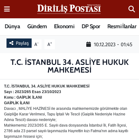
15 Temmuz Destanı
Nöbetçi Eczaneler
Dünya
Gündem
Ekonomi
DP Spor
Resmi İlanlar
Analiz-Yorum
Hava Durumu
Paylaş
-
+
10.12.2023 - 01:45
A
A
Dizi-Film
Trafik Durumu
T.C. İSTANBUL 34. ASLİYE HUKUK
MAHKEMESİ
Dünya
Süper Lig Puan Durumu ve Fikstür
Eğitim
Tüm Manşetler
T
.C.
İSTANBUL
34. ASLİYE HUKUK MAHKEMESİ
Sayı
: 2023/265 Esas 23/10/2023
Konu
: GAİPLİK İLANI
Ekonomi
Son Dakika Haberleri
GAİPLİK İLANI
Davacı , MALİYE HAZİNESİ ile arasında mahkememizde görülmekte olan
Gaipliğe Karar Verilmesi, Tapu İptali Ve Tescil (Gaiplik Nedeniyle Hazine
Elif Kuşağı
Haber Arşivi
Adına Tescil) davası nedeniyle;
Mahkememiz 2023/265 E. Sayılı dava dosyasında İstanbul İli, Fatih İlçesi,
2786 ada 23 parsel sayılı taşınmazda Hayrettin kızı Fatma'nın adına kayıtlı
Güncel
taşınmazın hissesi için;