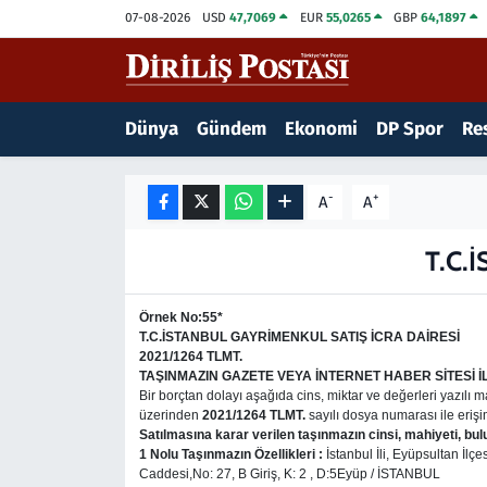
07-08-2026
USD
47,7069
EUR
55,0265
GBP
64,1897
15 Temmuz Destanı
Nöbetçi Eczaneler
Dünya
Gündem
Ekonomi
DP Spor
Res
Analiz-Yorum
Hava Durumu
Dizi-Film
Trafik Durumu
-
+
A
A
Dünya
Süper Lig Puan Durumu ve Fikstür
T.C.
Eğitim
Tüm Manşetler
Örnek No:55*
T.C.
İSTANBUL GAYRİMENKUL SATIŞ İCRA DAİRESİ
Ekonomi
Son Dakika Haberleri
2021/1264 TLMT.
TAŞINMAZIN GAZETE VEYA İNTERNET HABER SİTESİ İ
Bir borçtan dolayı aşağıda cins, miktar ve değerleri yazılı ma
Elif Kuşağı
Haber Arşivi
üzerinden
2021/1264 TLMT.
sayılı dosya numarası ile erişi
Satılmasına karar verilen taşınmazın cinsi, mahiyeti, b
1 Nolu Taşınmazın Özellikleri :
İstanbul İli, Eyüpsultan İl
Güncel
Caddesi,No: 27, B Giriş, K: 2 , D:5Eyüp / İSTANBUL