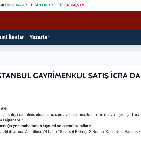
ALTIN
6574.81
BİST
13.887
BTC
64.360,53
mi İlanlar
Yazarlar
İSTANBUL GAYRİMENKUL SATIŞ İCRA DA
LANI
llar satışa çıkarılmış olup mahcuzun ayrıntılı görsellerine, artırmaya ilişkin şartlara
m sağlanabilir.
ulunduğu yer, muhammen kıymeti ve önemli vasıfları:
çesi, Silahtarağa Mahallesi, 744 ada 18 parsel,B Girişi, 2.Normal Kat 5 Nolu Bağıms