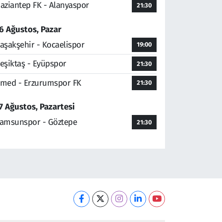
aziantep FK - Alanyaspor
21:30
6 Ağustos, Pazar
aşakşehir - Kocaelispor
19:00
eşiktaş - Eyüpspor
21:30
med - Erzurumspor FK
21:30
7 Ağustos, Pazartesi
amsunspor - Göztepe
21:30