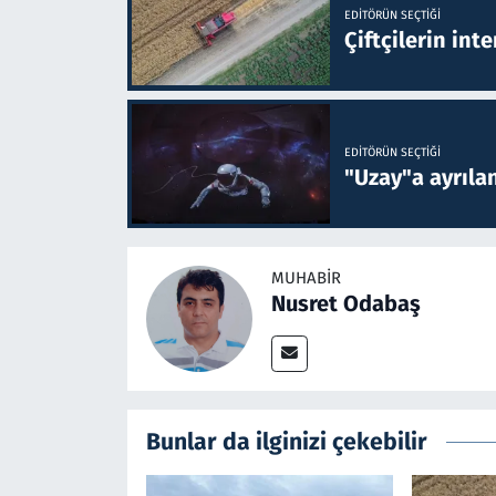
EDITÖRÜN SEÇTIĞI
Çiftçilerin inte
EDITÖRÜN SEÇTIĞI
"Uzay"a ayrılan
MUHABIR
Nusret Odabaş
Bunlar da ilginizi çekebilir