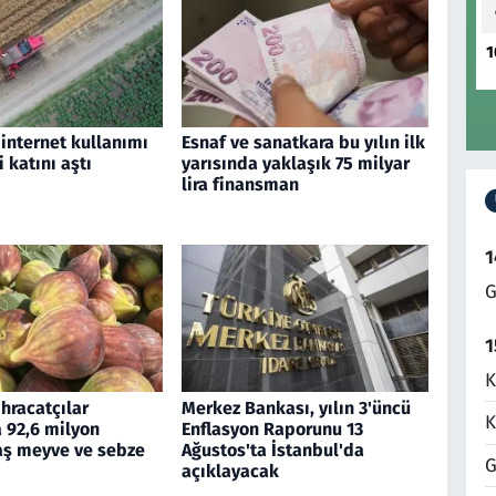
1
n internet kullanımı
Esnaf ve sanatkara bu yılın ilk
i katını aştı
yarısında yaklaşık 75 milyar
lira finansman
1
G
1
K
ihracatçılar
Merkez Bankası, yılın 3'üncü
K
92,6 milyon
Enflasyon Raporunu 13
yaş meyve ve sebze
Ağustos'ta İstanbul'da
G
açıklayacak