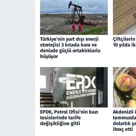
Türkiye'nin yurt dışı enerji
Çiftçileri
stratejisi 3 kıtada kara ve
10 yılda ik
denizde güçlü ortaklıklarla
büyüyor
EPDK, Petrol Ofisi'nin bazı
Akdenizli 
tesislerinde tarife
temmuzda 
değişikliğine gitti
dolarlık 
ihraç etti