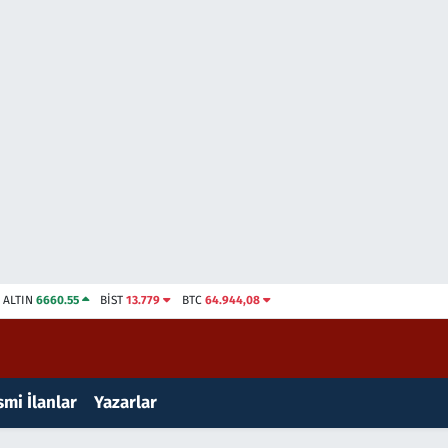
ALTIN
6660.55
BİST
13.779
BTC
64.944,08
mi İlanlar
Yazarlar