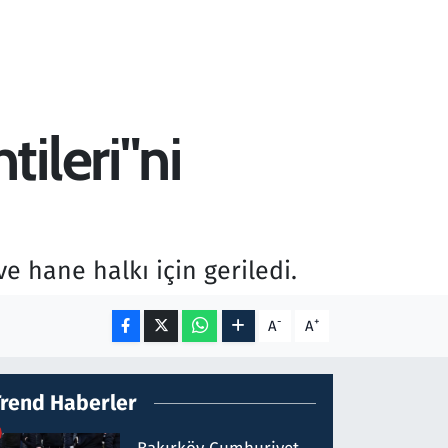
ileri"ni
ve hane halkı için geriledi.
-
+
A
A
Trend Haberler