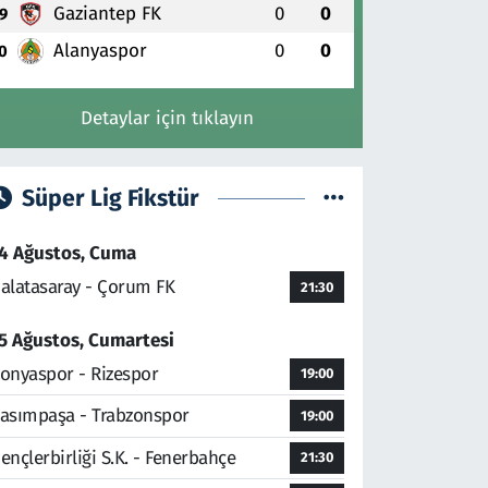
Gaziantep FK
0
0
9
Alanyaspor
0
0
0
Detaylar için tıklayın
Süper Lig Fikstür
4 Ağustos, Cuma
alatasaray - Çorum FK
21:30
5 Ağustos, Cumartesi
onyaspor - Rizespor
19:00
asımpaşa - Trabzonspor
19:00
ençlerbirliği S.K. - Fenerbahçe
21:30