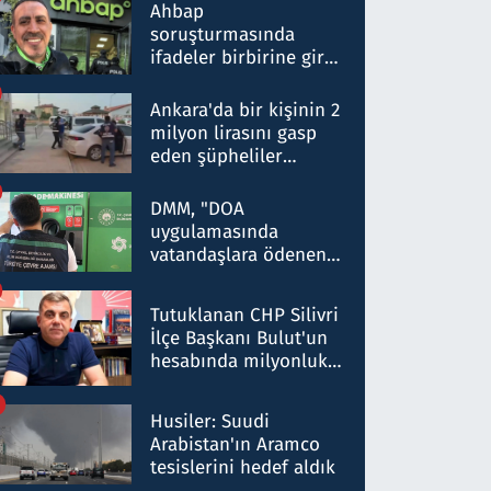
nitelikte olduğunu
Ahbap
belirtti
soruşturmasında
ifadeler birbirine girdi:
Dokuz şüphelinin
ifadelerinden ortaya
Ankara'da bir kişinin 2
çıkan tablo şok etti
milyon lirasını gasp
eden şüpheliler
Kırıkkale'de yakalandı
DMM, "DOA
uygulamasında
vatandaşlara ödenen
iade tutarlarının
düşürüldüğü" iddiasını
Tutuklanan CHP Silivri
yalanladı
İlçe Başkanı Bulut'un
hesabında milyonluk
para trafiğine: Patron
talimat verdi, ben
Husiler: Suudi
gönderdim
Arabistan'ın Aramco
tesislerini hedef aldık