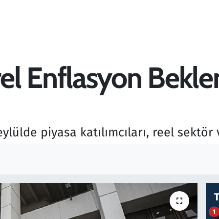
l Enflasyon Beklent
eylülde piyasa katılımcıları, reel sektör 
1