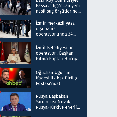
Bakırköy Cumhuriyet
Başsavcılığı'ndan yeni
nesil suç örgütlerine
operasyon: 50 şüpheli
hakkında gözaltı kararı
İzmir merkezli yasa
dışı bahis
operasyonunda 34
gözaltı: Yaklaşık 2
Milyar liralık para
İzmit Belediyesi'ne
trafiği tespit edildi
operasyon! Başkan
Fatma Kaplan Hürriyet
ve eşi gözaltına alındı
Oğuzhan Uğur’un
ifadesi ilk kez Diriliş
Postası'nda!
Rusya Başbakan
Yardımcısı Novak,
Rusya-Türkiye enerji
ortaklığının stratejik