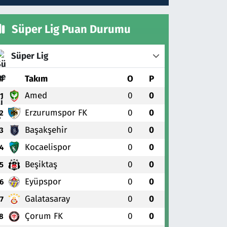
Süper Lig Puan Durumu
Süper Lig
#
Takım
O
P
Amed
0
0
1
Erzurumspor FK
0
0
2
Başakşehir
0
0
3
Kocaelispor
0
0
4
Beşiktaş
0
0
5
Eyüpspor
0
0
6
Galatasaray
0
0
7
Çorum FK
0
0
8