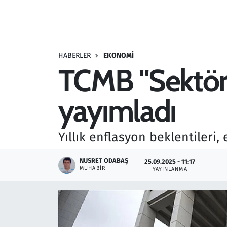
Resmi İlanlar
Rüya Tabirleri
HABERLER
EKONOMI
TCMB "Sektöre
Sağlık
yayımladı
Savunma Sanayi
Seçim 2023
Yıllık enflasyon beklentileri, 
Spor
NUSRET ODABAŞ
25.09.2025 - 11:17
MUHABIR
YAYINLANMA
Teknoloji ve Bilim
Televizyon