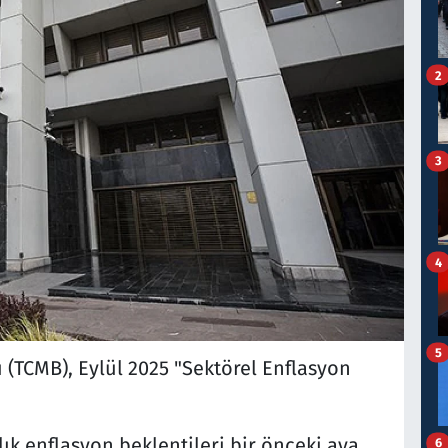
2
3
4
5
(TCMB), Eylül 2025 "Sektörel Enflasyon
lık enflasyon beklentileri bir önceki aya
6