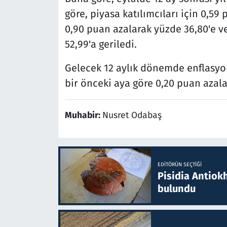
göre, piyasa katılımcıları için 0,59 
0,90 puan azalarak yüzde 36,80'e v
52,99'a geriledi.
Gelecek 12 aylık dönemde enflasyo
bir önceki aya göre 0,20 puan azalar
Muhabir:
Nusret Odabaş
EDITÖRÜN SEÇTIĞI
Pisidia Antiokh
bulundu