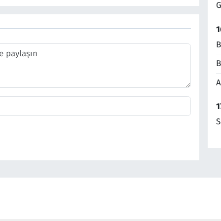
G
1
B
B
A
1
S