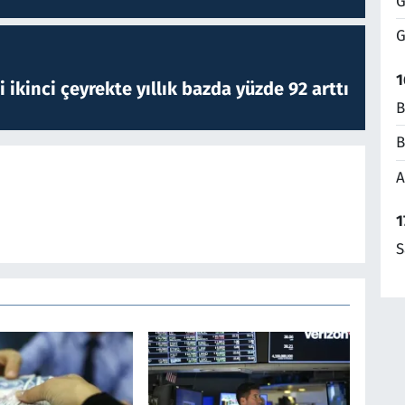
G
G
1
i ikinci çeyrekte yıllık bazda yüzde 92 arttı
B
B
A
1
S