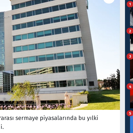
1
2
3
4
5
rarası sermaye piyasalarında bu yılki
i.