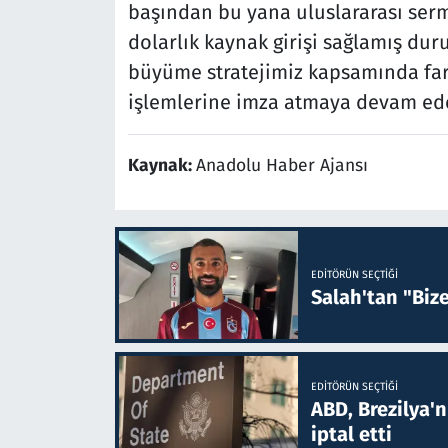
başından bu yana uluslararası ser
dolarlık kaynak girişi sağlamış dur
büyüme stratejimiz kapsamında fark
işlemlerine imza atmaya devam ede
Kaynak:
Anadolu Haber Ajansı
EDITÖRÜN SEÇTIĞI
Salah'tan "Biz
EDITÖRÜN SEÇTIĞI
ABD, Brezilya'
iptal etti