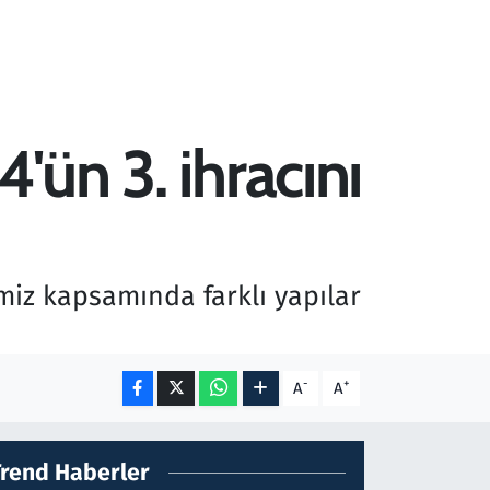
'ün 3. ihracını
miz kapsamında farklı yapılar
-
+
A
A
Trend Haberler