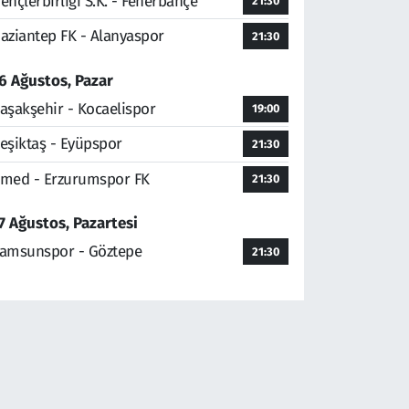
ençlerbirliği S.K. - Fenerbahçe
21:30
aziantep FK - Alanyaspor
21:30
6 Ağustos, Pazar
aşakşehir - Kocaelispor
19:00
eşiktaş - Eyüpspor
21:30
med - Erzurumspor FK
21:30
7 Ağustos, Pazartesi
amsunspor - Göztepe
21:30