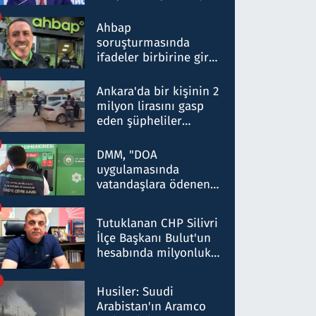
ortaklığının stratejik
nitelikte olduğunu
Ahbap
belirtti
soruşturmasında
ifadeler birbirine girdi:
Dokuz şüphelinin
ifadelerinden ortaya
Ankara'da bir kişinin 2
çıkan tablo şok etti
milyon lirasını gasp
eden şüpheliler
Kırıkkale'de yakalandı
DMM, "DOA
uygulamasında
vatandaşlara ödenen
iade tutarlarının
düşürüldüğü" iddiasını
Tutuklanan CHP Silivri
yalanladı
İlçe Başkanı Bulut'un
hesabında milyonluk
para trafiğine: Patron
talimat verdi, ben
Husiler: Suudi
gönderdim
Arabistan'ın Aramco