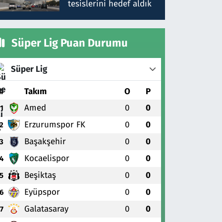
tesislerini hedef aldık
Süper Lig Puan Durumu
Süper Lig
#
Takım
O
P
Amed
0
0
1
Erzurumspor FK
0
0
2
Başakşehir
0
0
3
Kocaelispor
0
0
4
Beşiktaş
0
0
5
Eyüpspor
0
0
6
Galatasaray
0
0
7