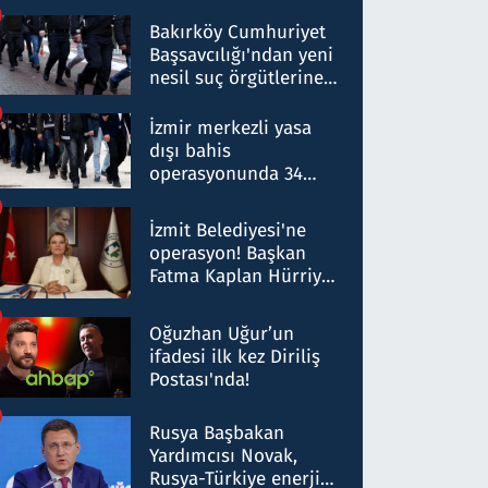
Bakırköy Cumhuriyet
Başsavcılığı'ndan yeni
nesil suç örgütlerine
operasyon: 50 şüpheli
hakkında gözaltı kararı
İzmir merkezli yasa
dışı bahis
operasyonunda 34
gözaltı: Yaklaşık 2
Milyar liralık para
İzmit Belediyesi'ne
trafiği tespit edildi
operasyon! Başkan
Fatma Kaplan Hürriyet
ve eşi gözaltına alındı
Oğuzhan Uğur’un
ifadesi ilk kez Diriliş
Postası'nda!
Rusya Başbakan
Yardımcısı Novak,
Rusya-Türkiye enerji