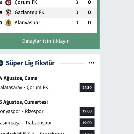
Çorum FK
0
0
8
Gaziantep FK
0
0
9
Alanyaspor
0
0
0
Detaylar için tıklayın
Süper Lig Fikstür
4 Ağustos, Cuma
alatasaray - Çorum FK
21:30
5 Ağustos, Cumartesi
onyaspor - Rizespor
19:00
asımpaşa - Trabzonspor
19:00