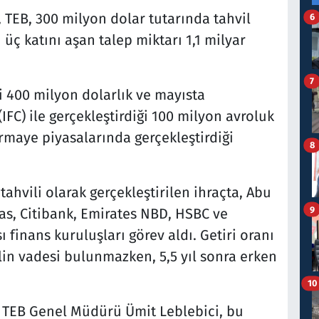
TEB, 300 milyon dolar tutarında tahvil
6
n üç katını aşan talep miktarı 1,1 milyar
7
ği 400 milyon dolarlık ve mayısta
IFC) ile gerçekleştirdiği 100 milyon avroluk
ermaye piyasalarında gerçekleştirdiği
8
ahvili olarak gerçekleştirilen ihraçta, Abu
9
s, Citibank, Emirates NBD, HSBC ve
 finans kuruluşları görev aldı. Getiri oranı
lin vadesi bulunmazken, 5,5 yıl sonra erken
10
n TEB Genel Müdürü Ümit Leblebici, bu