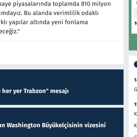
maye piyasalarında toplamda 810 milyon
umdayız. Bu alanda verimlilik odaklı
lı yapılar altında yeni fonlama
1
ceğiz."
1
G
e her yer Trabzon" mesajı
1
K
nın Washington Büyükelçisinin vizesini
K