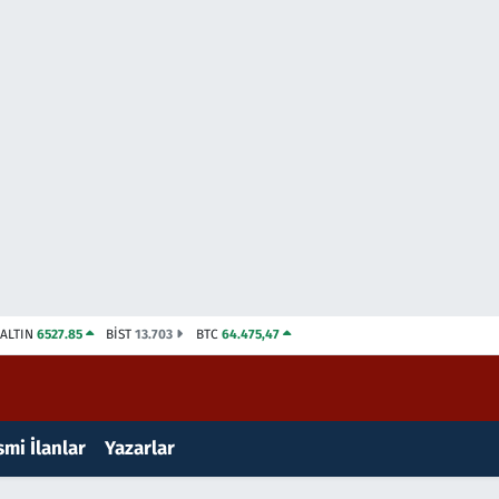
ALTIN
6527.85
BİST
13.703
BTC
64.475,47
mi İlanlar
Yazarlar