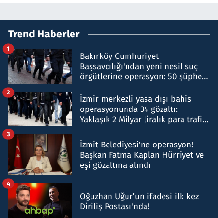
Trend Haberler
1
Bakırköy Cumhuriyet
Başsavcılığı'ndan yeni nesil suç
örgütlerine operasyon: 50 şüpheli
hakkında gözaltı kararı
2
İzmir merkezli yasa dışı bahis
operasyonunda 34 gözaltı:
Yaklaşık 2 Milyar liralık para trafiği
tespit edildi
3
İzmit Belediyesi'ne operasyon!
Başkan Fatma Kaplan Hürriyet ve
eşi gözaltına alındı
4
Oğuzhan Uğur’un ifadesi ilk kez
Diriliş Postası'nda!