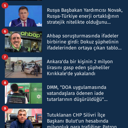
5
Rusya Başbakan Yardımcısı Novak,
Rusya-Türkiye enerji ortaklığının
stratejik nitelikte olduğunu
belirtti
6
Ahbap soruşturmasında ifadeler
birbirine girdi: Dokuz şüphelinin
ifadelerinden ortaya çıkan tablo
şok etti
7
Ankara'da bir kişinin 2 milyon
lirasını gasp eden şüpheliler
Kırıkkale'de yakalandı
8
DMM, "DOA uygulamasında
vatandaşlara ödenen iade
tutarlarının düşürüldüğü"
iddiasını yalanladı
9
Tutuklanan CHP Silivri İlçe
Başkanı Bulut'un hesabında
milyonluk para trafiğine: Patron