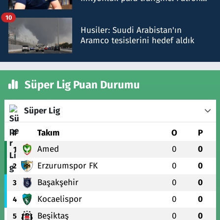
talimat verdi, ben gönderdim
10
Husiler: Suudi Arabistan'ın
Aramco tesislerini hedef aldık
Süper Lig Puan Durumu
Süper Lig
#
Takım
O
P
Amed
0
0
1
Erzurumspor FK
0
0
2
Başakşehir
0
0
3
Kocaelispor
0
0
4
Beşiktaş
0
0
5