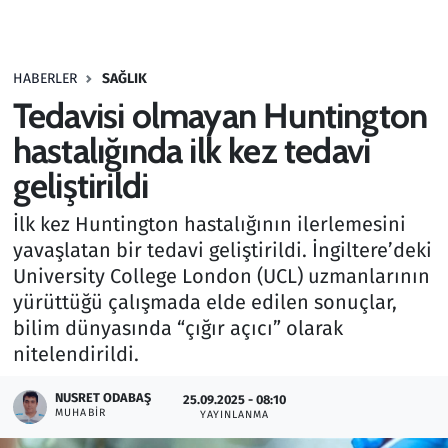
Gündem
HABERLER
SAĞLIK
Haber
Tedavisi olmayan Huntington
Kültür Sanat
hastalığında ilk kez tedavi
geliştirildi
Kurumsal Haberler
İlk kez Huntington hastalığının ilerlemesini
Lezzet Durağı
yavaşlatan bir tedavi geliştirildi. İngiltere’deki
University College London (UCL) uzmanlarının
Memur ve Kamu
yürüttüğü çalışmada elde edilen sonuçlar,
bilim dünyasında “çığır açıcı” olarak
Otomobil
nitelendirildi.
Oyun
NUSRET ODABAŞ
25.09.2025 - 08:10
MUHABIR
YAYINLANMA
Ramazan