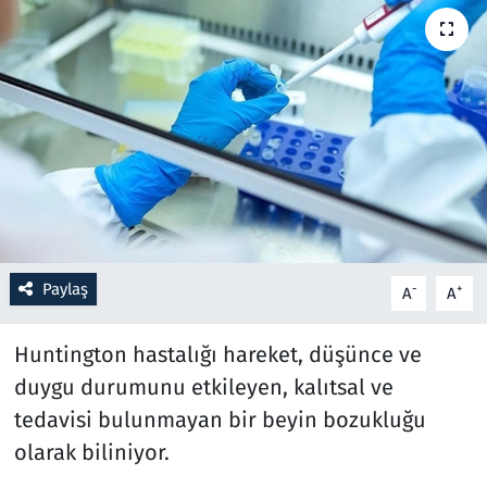
Resmi İlanlar
Rüya Tabirleri
Sağlık
Savunma Sanayi
Seçim 2023
Paylaş
-
+
A
A
Spor
Huntington hastalığı hareket, düşünce ve
Teknoloji ve Bilim
duygu durumunu etkileyen, kalıtsal ve
tedavisi bulunmayan bir beyin bozukluğu
Televizyon
olarak biliniyor.