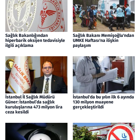
Sağlık Bakanlığından
Sağlık Bakanı Memişoğlu'ndan
hiperbarik oksijen tedavisiyle
UMKE Haftası'na ilişkin
ilgili açıklama
paylaşım
İstanbul İl Sağlık Müdürü
İstanbul'da bu yılın ilk 6 ayında
Güner: İstanbul’da sağlık
130 milyon muayene
kuruluşlarına 473 milyon lira
gerçekleştirildi
ceza kesildi