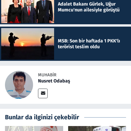
Adalet Bakanı Gürlek, Uğur
Mumcu'nun ailesiyle görüştü
MSB: Son bir haftada 1 PKK'lı
terörist teslim oldu
MUHABIR
Nusret Odabaş
Bunlar da ilginizi çekebilir