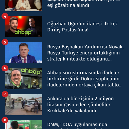
eşi gözaltına alındı
4
Oğuzhan Uğur’un ifadesi ilk kez
Diriliş Postası'nda!
5
Rusya Başbakan Yardımcısı Novak,
Rusya-Türkiye enerji ortaklığının
stratejik nitelikte olduğunu
belirtti
6
Ahbap soruşturmasında ifadeler
birbirine girdi: Dokuz şüphelinin
ifadelerinden ortaya çıkan tablo
şok etti
7
Ankara'da bir kişinin 2 milyon
lirasını gasp eden şüpheliler
Kırıkkale'de yakalandı
8
DMM, "DOA uygulamasında