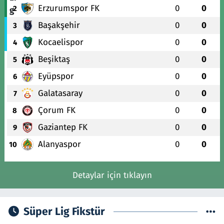
Erzurumspor FK
0
0
2
Başakşehir
0
0
3
Kocaelispor
0
0
4
Beşiktaş
0
0
5
Eyüpspor
0
0
6
Galatasaray
0
0
7
Çorum FK
0
0
8
Gaziantep FK
0
0
9
Alanyaspor
0
0
10
Detaylar için tıklayın
Süper Lig Fikstür