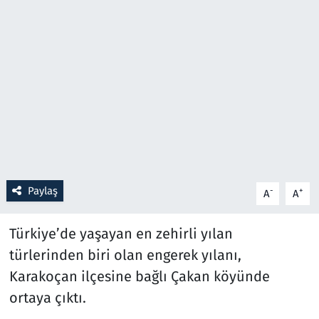
Resmi İlanlar
Rüya Tabirleri
Sağlık
Savunma Sanayi
Seçim 2023
Paylaş
-
+
A
A
Spor
Türkiye’de yaşayan en zehirli yılan
Teknoloji ve Bilim
türlerinden biri olan engerek yılanı,
Karakoçan ilçesine bağlı Çakan köyünde
Televizyon
ortaya çıktı.