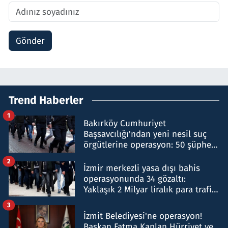
Gönder
Trend Haberler
1
Bakırköy Cumhuriyet
Başsavcılığı'ndan yeni nesil suç
örgütlerine operasyon: 50 şüpheli
hakkında gözaltı kararı
2
İzmir merkezli yasa dışı bahis
operasyonunda 34 gözaltı:
Yaklaşık 2 Milyar liralık para trafiği
tespit edildi
3
İzmit Belediyesi'ne operasyon!
Başkan Fatma Kaplan Hürriyet ve