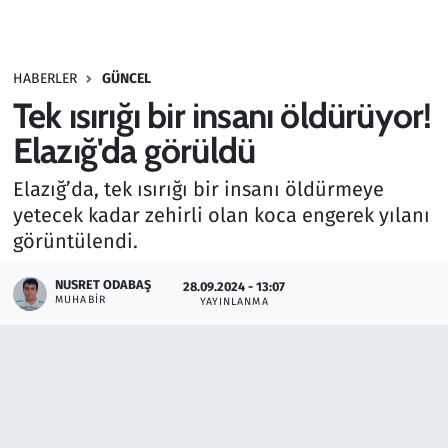
Gündem
HABERLER
GÜNCEL
Haber
Tek ısırığı bir insanı öldürüyor!
Kültür Sanat
Elazığ'da görüldü
Elazığ’da, tek ısırığı bir insanı öldürmeye
Kurumsal Haberler
yetecek kadar zehirli olan koca engerek yılanı
görüntülendi.
Lezzet Durağı
NUSRET ODABAŞ
28.09.2024 - 13:07
Memur ve Kamu
MUHABIR
YAYINLANMA
Otomobil
Oyun
Ramazan