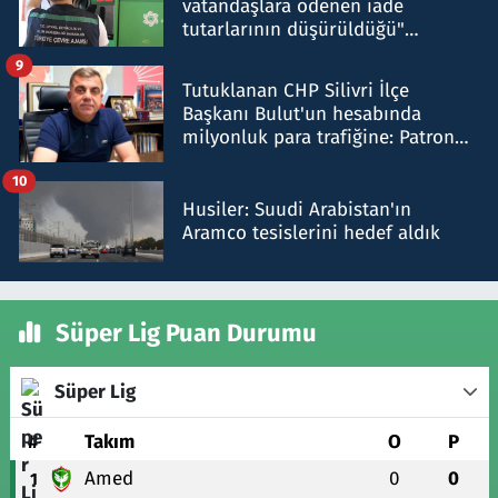
vatandaşlara ödenen iade
tutarlarının düşürüldüğü"
iddiasını yalanladı
9
Tutuklanan CHP Silivri İlçe
Başkanı Bulut'un hesabında
milyonluk para trafiğine: Patron
talimat verdi, ben gönderdim
10
Husiler: Suudi Arabistan'ın
Aramco tesislerini hedef aldık
Süper Lig Puan Durumu
Süper Lig
#
Takım
O
P
Amed
0
0
1