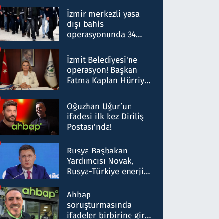
operasyon: 50 şüpheli
hakkında gözaltı kararı
İzmir merkezli yasa
dışı bahis
operasyonunda 34
gözaltı: Yaklaşık 2
Milyar liralık para
İzmit Belediyesi'ne
trafiği tespit edildi
operasyon! Başkan
Fatma Kaplan Hürriyet
ve eşi gözaltına alındı
Oğuzhan Uğur’un
ifadesi ilk kez Diriliş
Postası'nda!
Rusya Başbakan
Yardımcısı Novak,
Rusya-Türkiye enerji
ortaklığının stratejik
nitelikte olduğunu
Ahbap
belirtti
soruşturmasında
ifadeler birbirine girdi: