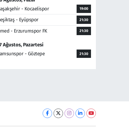
aşakşehir - Kocaelispor
19:00
eşiktaş - Eyüpspor
21:30
med - Erzurumspor FK
21:30
7 Ağustos, Pazartesi
amsunspor - Göztepe
21:30