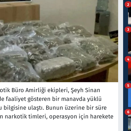
2
3
4
5
tik Büro Amirliği ekipleri, Şeyh Sinan
e faaliyet gösteren bir manavda yüklü
ilgisine ulaştı. Bunun üzerine bir süre
6
n narkotik timleri, operasyon için harekete