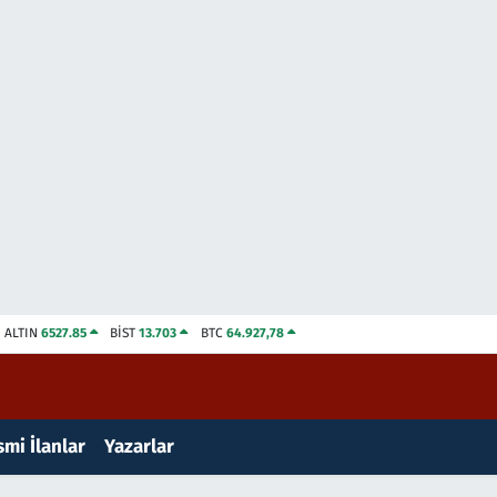
ALTIN
6527.85
BİST
13.703
BTC
64.927,78
mi İlanlar
Yazarlar