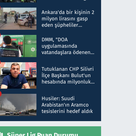
Dokuz şüphelinin
ifadelerinden ortaya
Ankara'da bir kişinin 2
çıkan tablo şok etti
milyon lirasını gasp
eden şüpheliler
Kırıkkale'de yakalandı
DMM, "DOA
uygulamasında
vatandaşlara ödenen
iade tutarlarının
düşürüldüğü" iddiasını
Tutuklanan CHP Silivri
yalanladı
İlçe Başkanı Bulut'un
hesabında milyonluk
para trafiğine: Patron
talimat verdi, ben
Husiler: Suudi
gönderdim
Arabistan'ın Aramco
tesislerini hedef aldık
Süper Lig Puan Durumu