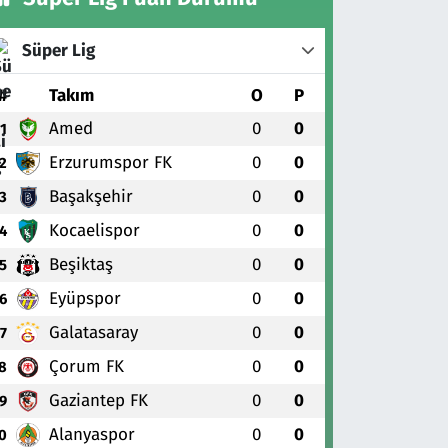
Süper Lig
#
Takım
O
P
Amed
0
0
1
Erzurumspor FK
0
0
2
Başakşehir
0
0
3
Kocaelispor
0
0
4
Beşiktaş
0
0
5
Eyüpspor
0
0
6
Galatasaray
0
0
7
Çorum FK
0
0
8
Gaziantep FK
0
0
9
Alanyaspor
0
0
0