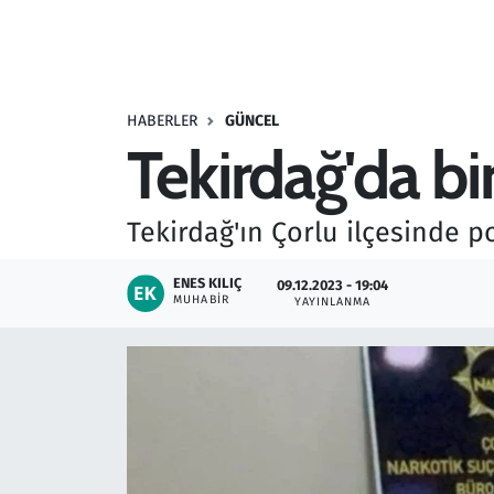
Resmi İlanlar
Rüya Tabirleri
HABERLER
GÜNCEL
Tekirdağ'da bi
Sağlık
Savunma Sanayi
Tekirdağ'ın Çorlu ilçesinde p
Seçim 2023
ENES KILIÇ
09.12.2023 - 19:04
MUHABIR
YAYINLANMA
Spor
Teknoloji ve Bilim
Televizyon