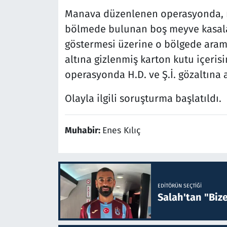
Manava düzenlenen operasyonda, n
bölmede bulunan boş meyve kasala
göstermesi üzerine o bölgede aram
altına gizlenmiş karton kutu içerisi
operasyonda H.D. ve Ş.İ. gözaltına a
Olayla ilgili soruşturma başlatıldı.
Muhabir:
Enes Kılıç
EDITÖRÜN SEÇTIĞI
Salah'tan "Biz