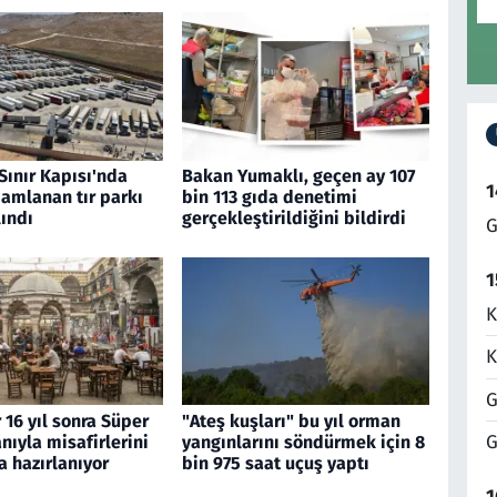
Sınır Kapısı'nda
Bakan Yumaklı, geçen ay 107
1
amlanan tır parkı
bin 113 gıda denetimi
ındı
gerçekleştirildiğini bildirdi
G
1
K
K
G
 16 yıl sonra Süper
"Ateş kuşları" bu yıl orman
G
nıyla misafirlerini
yangınlarını söndürmek için 8
 hazırlanıyor
bin 975 saat uçuş yaptı
1