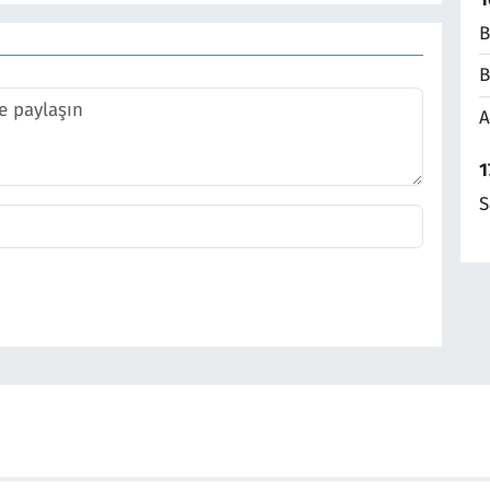
B
B
A
1
S