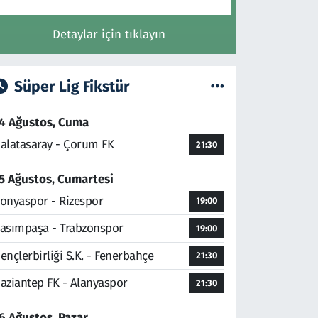
Detaylar için tıklayın
Süper Lig Fikstür
4 Ağustos, Cuma
alatasaray - Çorum FK
21:30
5 Ağustos, Cumartesi
onyaspor - Rizespor
19:00
asımpaşa - Trabzonspor
19:00
ençlerbirliği S.K. - Fenerbahçe
21:30
aziantep FK - Alanyaspor
21:30
6 Ağustos, Pazar