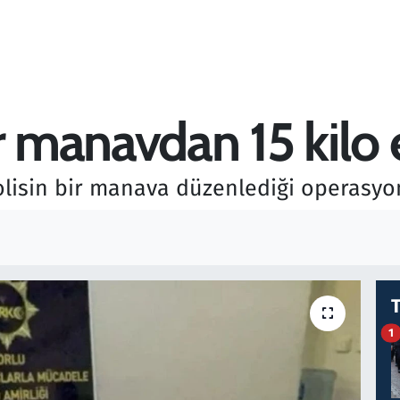
r manavdan 15 kilo es
olisin bir manava düzenlediği operasyond
1