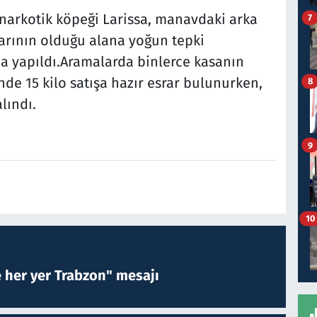
arkotik köpeği Larissa, manavdaki arka
7
rının olduğu alana yoğun tepki
a yapıldı.Aramalarda binlerce kasanın
nde 15 kilo satışa hazır esrar bulunurken,
8
lındı.
9
10
e her yer Trabzon" mesajı