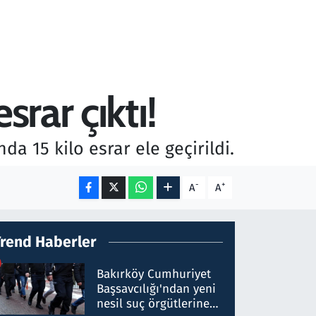
rar çıktı!
a 15 kilo esrar ele geçirildi.
-
+
A
A
Trend Haberler
Bakırköy Cumhuriyet
Başsavcılığı'ndan yeni
nesil suç örgütlerine