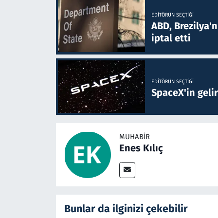
EDITÖRÜN SEÇTIĞI
ABD, Brezilya'
iptal etti
EDITÖRÜN SEÇTIĞI
SpaceX'in gelir
MUHABIR
Enes Kılıç
Bunlar da ilginizi çekebilir