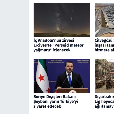
İç Anadolu'nun zirvesi
Cilvegözü 
Erciyes'te "Perseid meteor
inşası tam
yağmuru" izlenecek
hizmete al
Suriye Dışişleri Bakanı
Diyarbakır
Şeybani yarın Türkiye'yi
Lig heyeca
ziyaret edecek
ağırlamaya