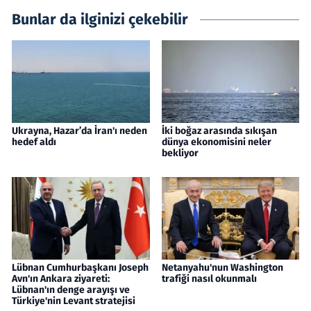
Bunlar da ilginizi çekebilir
Ukrayna, Hazar’da İran'ı neden
İki boğaz arasında sıkışan
hedef aldı
dünya ekonomisini neler
bekliyor
Lübnan Cumhurbaşkanı Joseph
Netanyahu'nun Washington
Avn'ın Ankara ziyareti:
trafiği nasıl okunmalı
Lübnan'ın denge arayışı ve
Türkiye'nin Levant stratejisi