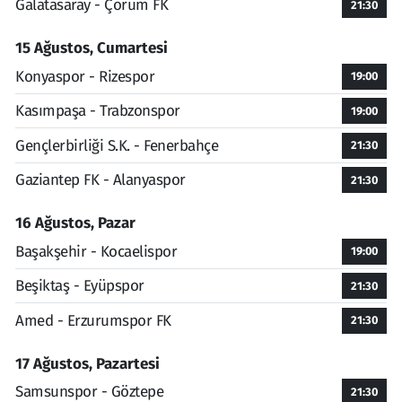
Galatasaray - Çorum FK
21:30
15 Ağustos, Cumartesi
Konyaspor - Rizespor
19:00
Kasımpaşa - Trabzonspor
19:00
Gençlerbirliği S.K. - Fenerbahçe
21:30
Gaziantep FK - Alanyaspor
21:30
16 Ağustos, Pazar
Başakşehir - Kocaelispor
19:00
Beşiktaş - Eyüpspor
21:30
Amed - Erzurumspor FK
21:30
17 Ağustos, Pazartesi
Samsunspor - Göztepe
21:30