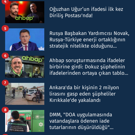
4
Oğuzhan Uğur’un ifadesi ilk kez
Diriliş Postası'nda!
5
Rusya Başbakan Yardımcısı Novak,
Rusya-Türkiye enerji ortaklığının
stratejik nitelikte olduğunu
belirtti
6
Ahbap soruşturmasında ifadeler
birbirine girdi: Dokuz şüphelinin
ifadelerinden ortaya çıkan tablo
şok etti
7
Ankara'da bir kişinin 2 milyon
lirasını gasp eden şüpheliler
Kırıkkale'de yakalandı
8
DMM, "DOA uygulamasında
vatandaşlara ödenen iade
tutarlarının düşürüldüğü"
iddiasını yalanladı