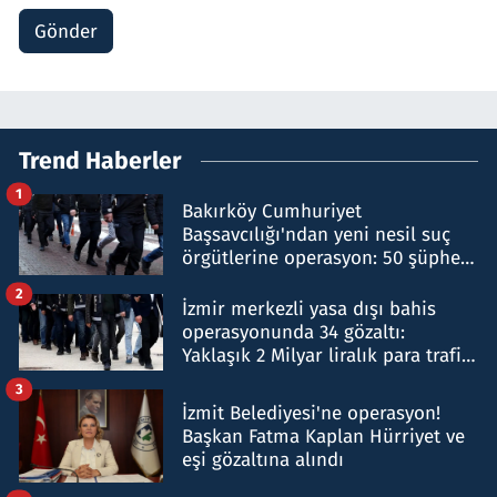
Gönder
Trend Haberler
1
Bakırköy Cumhuriyet
Başsavcılığı'ndan yeni nesil suç
örgütlerine operasyon: 50 şüpheli
hakkında gözaltı kararı
2
İzmir merkezli yasa dışı bahis
operasyonunda 34 gözaltı:
Yaklaşık 2 Milyar liralık para trafiği
tespit edildi
3
İzmit Belediyesi'ne operasyon!
Başkan Fatma Kaplan Hürriyet ve
eşi gözaltına alındı