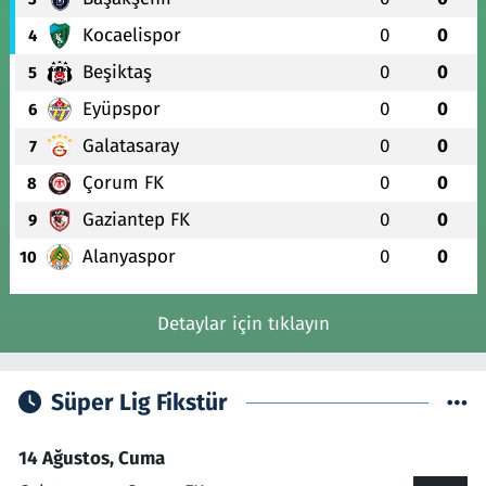
Kocaelispor
0
0
4
Beşiktaş
0
0
5
Eyüpspor
0
0
6
Galatasaray
0
0
7
Çorum FK
0
0
8
Gaziantep FK
0
0
9
Alanyaspor
0
0
10
Detaylar için tıklayın
Süper Lig Fikstür
14 Ağustos, Cuma