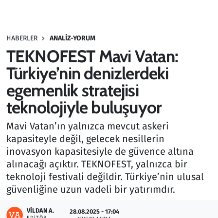
Gündem
HABERLER
ANALIZ-YORUM
Haber
TEKNOFEST Mavi Vatan:
Kültür Sanat
Türkiye’nin denizlerdeki
egemenlik stratejisi
Kurumsal Haberler
teknolojiyle buluşuyor
Lezzet Durağı
Mavi Vatan’ın yalnızca mevcut askeri
kapasiteyle değil, gelecek nesillerin
Memur ve Kamu
inovasyon kapasitesiyle de güvence altına
alınacağı açıktır. TEKNOFEST, yalnızca bir
Otomobil
teknoloji festivali değildir. Türkiye’nin ulusal
güvenliğine uzun vadeli bir yatırımdır.
Oyun
VILDAN A.
28.08.2025 - 17:04
Ramazan
EDITÖR