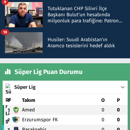
9
Tutuklanan CHP Silivri İlçe
Başkanı Bulut'un hesabında
milyonluk para trafiğine: Patron
talimat verdi, ben gönderdim
10
Husiler: Suudi Arabistan'ın
Aramco tesislerini hedef aldık
Süper Lig Puan Durumu
Süper Lig
#
Takım
O
P
Amed
0
0
1
Erzurumspor FK
0
0
2
Başakşehir
0
0
3