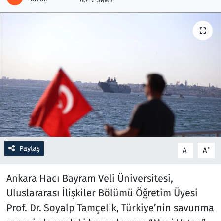
YAYINLANMA
Resmi İlanlar
Rüya Tabirleri
Sağlık
Savunma Sanayi
Seçim 2023
Spor
Paylaş
-
+
A
A
Teknoloji ve Bilim
Ankara Hacı Bayram Veli Üniversitesi,
Uluslararası İlişkiler Bölümü Öğretim Üyesi
Televizyon
Prof. Dr. Soyalp Tamçelik, Türkiye’nin savunma