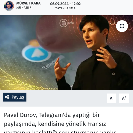
MÜRVET KARA
06.09.2024 - 12:02
MUHABIR
YAYINLANMA
Resmi İlanlar
Rüya Tabirleri
Sağlık
Savunma Sanayi
Seçim 2023
Spor
Paylaş
-
+
A
A
Teknoloji ve Bilim
Pavel Durov, Telegram'da yaptığı bir
Televizyon
paylaşımda, kendisine yönelik Fransız
yargısının başlattığı soruşturmanın yanlış