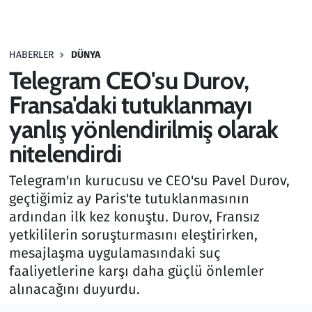
Gündem
HABERLER
DÜNYA
Haber
Telegram CEO'su Durov,
Kültür Sanat
Fransa'daki tutuklanmayı
yanlış yönlendirilmiş olarak
Kurumsal Haberler
nitelendirdi
Lezzet Durağı
Telegram'ın kurucusu ve CEO'su Pavel Durov,
geçtiğimiz ay Paris'te tutuklanmasının
Memur ve Kamu
ardından ilk kez konuştu. Durov, Fransız
yetkililerin soruşturmasını eleştirirken,
Otomobil
mesajlaşma uygulamasındaki suç
faaliyetlerine karşı daha güçlü önlemler
Oyun
alınacağını duyurdu.
Ramazan