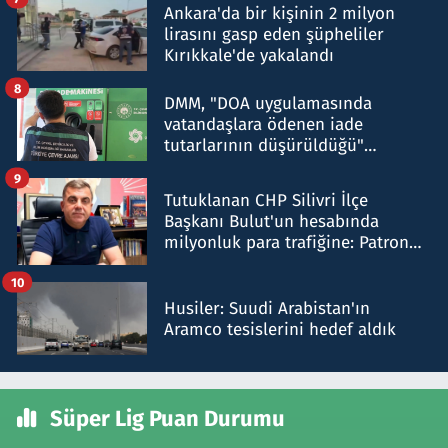
Ankara'da bir kişinin 2 milyon
lirasını gasp eden şüpheliler
Kırıkkale'de yakalandı
8
DMM, "DOA uygulamasında
vatandaşlara ödenen iade
tutarlarının düşürüldüğü"
iddiasını yalanladı
9
Tutuklanan CHP Silivri İlçe
Başkanı Bulut'un hesabında
milyonluk para trafiğine: Patron
talimat verdi, ben gönderdim
10
Husiler: Suudi Arabistan'ın
Aramco tesislerini hedef aldık
Süper Lig Puan Durumu