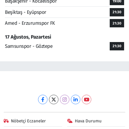
Başakşehir - Kocaelispor
19:00
Beşiktaş - Eyüpspor
21:30
Amed - Erzurumspor FK
21:30
17 Ağustos, Pazartesi
Samsunspor - Göztepe
21:30
Nöbetçi Eczaneler
Hava Durumu