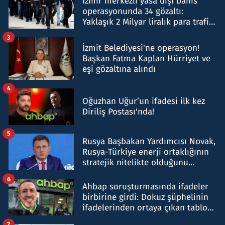
İzmir merkezli yasa dışı bahis
operasyonunda 34 gözaltı:
Yaklaşık 2 Milyar liralık para trafiği
tespit edildi
3
İzmit Belediyesi'ne operasyon!
Başkan Fatma Kaplan Hürriyet ve
eşi gözaltına alındı
4
Oğuzhan Uğur’un ifadesi ilk kez
Diriliş Postası'nda!
5
Rusya Başbakan Yardımcısı Novak,
Rusya-Türkiye enerji ortaklığının
stratejik nitelikte olduğunu
belirtti
6
Ahbap soruşturmasında ifadeler
birbirine girdi: Dokuz şüphelinin
ifadelerinden ortaya çıkan tablo
şok etti
7