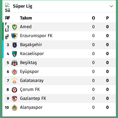
Süper Lig
#
Takım
O
P
Amed
0
0
1
Erzurumspor FK
0
0
2
Başakşehir
0
0
3
Kocaelispor
0
0
4
Beşiktaş
0
0
5
Eyüpspor
0
0
6
Galatasaray
0
0
7
Çorum FK
0
0
8
Gaziantep FK
0
0
9
Alanyaspor
0
0
10