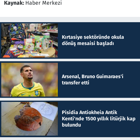
Kaynak:
Haber Merkezi
Kırtasiye sektöründe okula
dönüş mesaisi başladı
Arsenal, Bruno Guimaraes'i
transfer etti
Pisidia Antiokheia Antik
Kenti'nde 1500 yıllık litürjik kap
bulundu