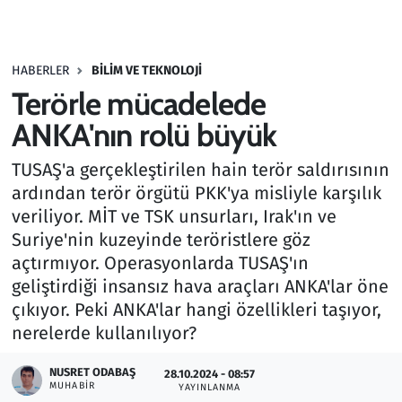
Gündem
HABERLER
BILIM VE TEKNOLOJI
Haber
Terörle mücadelede
Kültür Sanat
ANKA'nın rolü büyük
TUSAŞ'a gerçekleştirilen hain terör saldırısının
Kurumsal Haberler
ardından terör örgütü PKK'ya misliyle karşılık
veriliyor. MİT ve TSK unsurları, Irak'ın ve
Lezzet Durağı
Suriye'nin kuzeyinde teröristlere göz
Memur ve Kamu
açtırmıyor. Operasyonlarda TUSAŞ'ın
geliştirdiği insansız hava araçları ANKA'lar öne
Otomobil
çıkıyor. Peki ANKA'lar hangi özellikleri taşıyor,
nerelerde kullanılıyor?
Oyun
NUSRET ODABAŞ
28.10.2024 - 08:57
MUHABIR
YAYINLANMA
Ramazan