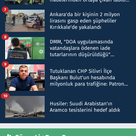
şok etti
7
Ankara'da bir kişinin 2 milyon
lirasını gasp eden şüpheliler
Kırıkkale'de yakalandı
8
DMM, "DOA uygulamasında
vatandaşlara ödenen iade
tutarlarının düşürüldüğü"
iddiasını yalanladı
9
Tutuklanan CHP Silivri İlçe
Başkanı Bulut'un hesabında
milyonluk para trafiğine: Patron
talimat verdi, ben gönderdim
10
Husiler: Suudi Arabistan'ın
Aramco tesislerini hedef aldık