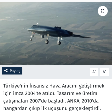
Resmi İlanlar
Rüya Tabirleri
Sağlık
Savunma Sanayi
Seçim 2023
Paylaş
-
+
A
A
Spor
Türkiye'nin İnsansız Hava Aracını geliştirmek
Teknoloji ve Bilim
için imza 2004'te atıldı. Tasarım ve üretim
çalışmaları 2007'de başladı. ANKA, 2010'da
Televizyon
hangardan çıkıp ilk uçuşunu gerçekleştirdi.