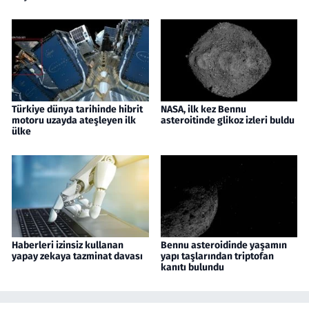
Türkiye dünya tarihinde hibrit
NASA, ilk kez Bennu
motoru uzayda ateşleyen ilk
asteroitinde glikoz izleri buldu
ülke
Haberleri izinsiz kullanan
Bennu asteroidinde yaşamın
yapay zekaya tazminat davası
yapı taşlarından triptofan
kanıtı bulundu