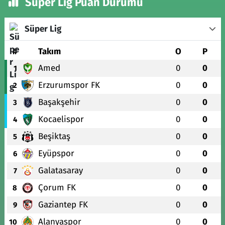
Süper Lig Puan Durumu
Süper Lig
#
Takım
O
P
Amed
0
0
1
Erzurumspor FK
0
0
2
Başakşehir
0
0
3
Kocaelispor
0
0
4
Beşiktaş
0
0
5
Eyüpspor
0
0
6
Galatasaray
0
0
7
Çorum FK
0
0
8
Gaziantep FK
0
0
9
Alanyaspor
0
0
10