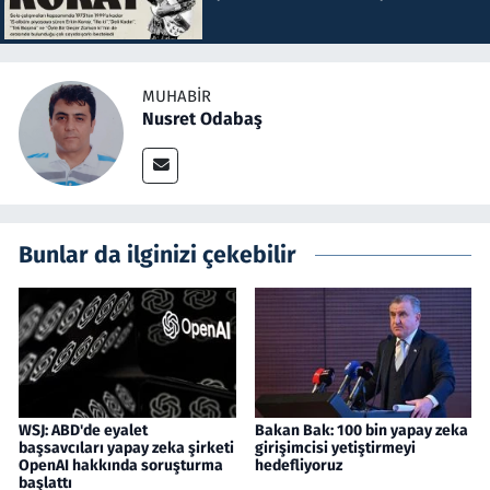
MUHABIR
Nusret Odabaş
Bunlar da ilginizi çekebilir
WSJ: ABD'de eyalet
Bakan Bak: 100 bin yapay zeka
başsavcıları yapay zeka şirketi
girişimcisi yetiştirmeyi
OpenAI hakkında soruşturma
hedefliyoruz
başlattı