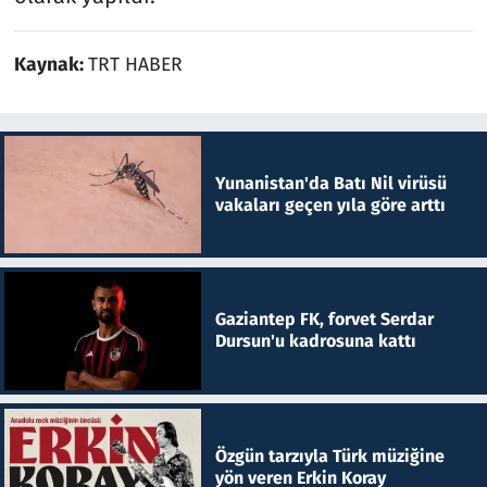
Kaynak:
TRT HABER
Yunanistan'da Batı Nil virüsü
vakaları geçen yıla göre arttı
Gaziantep FK, forvet Serdar
Dursun'u kadrosuna kattı
Özgün tarzıyla Türk müziğine
yön veren Erkin Koray