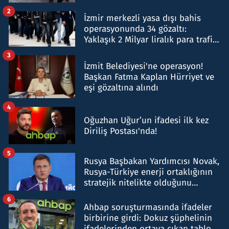
hakkında gözaltı kararı
2
İzmir merkezli yasa dışı bahis
operasyonunda 34 gözaltı:
Yaklaşık 2 Milyar liralık para trafiği
tespit edildi
3
İzmit Belediyesi'ne operasyon!
Başkan Fatma Kaplan Hürriyet ve
eşi gözaltına alındı
4
Oğuzhan Uğur’un ifadesi ilk kez
Diriliş Postası'nda!
5
Rusya Başbakan Yardımcısı Novak,
Rusya-Türkiye enerji ortaklığının
stratejik nitelikte olduğunu
belirtti
6
Ahbap soruşturmasında ifadeler
birbirine girdi: Dokuz şüphelinin
ifadelerinden ortaya çıkan tablo