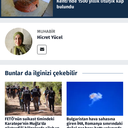
Kenti'nde 1500 yıllık litürjik kap
bulundu
MUHABIR
Hicret Yücel
Bunlar da ilginizi çekebilir
FETÖ'nün suikast timindeki
Bulgaristan hava sahasına
Karatepe'nin Muğla'da
giren İHA, Romanya sınırındaki