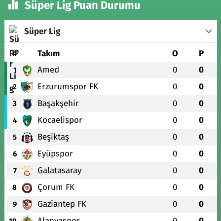
Süper Lig Puan Durumu
Süper Lig
#
Takım
O
P
Amed
0
0
1
Erzurumspor FK
0
0
2
Başakşehir
0
0
3
Kocaelispor
0
0
4
Beşiktaş
0
0
5
Eyüpspor
0
0
6
Galatasaray
0
0
7
Çorum FK
0
0
8
Gaziantep FK
0
0
9
Alanyaspor
0
0