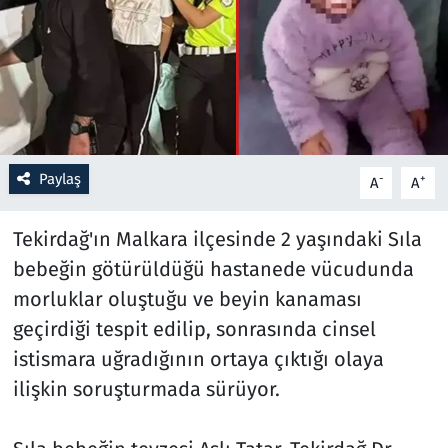
Resmi İlanlar
Rüya Tabirleri
Sağlık
Paylaş
-
+
A
A
Savunma Sanayi
Tekirdağ'ın Malkara ilçesinde 2 yaşındaki Sıla
Seçim 2023
bebeğin götürüldüğü hastanede vücudunda
morluklar oluştuğu ve beyin kanaması
Spor
geçirdiği tespit edilip, sonrasında cinsel
Teknoloji ve Bilim
istismara uğradığının ortaya çıktığı olaya
ilişkin soruşturmada sürüyor.
Televizyon