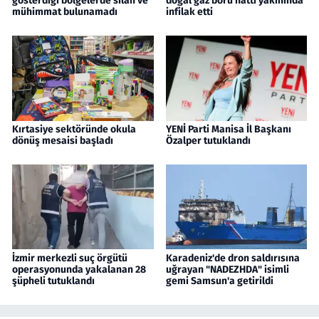
gösterdiği bölgelerde silah ve
doğal gaz boru hattı yakınında
mühimmat bulunamadı
infilak etti
Kırtasiye sektöründe okula
YENİ Parti Manisa İl Başkanı
dönüş mesaisi başladı
Özalper tutuklandı
İzmir merkezli suç örgütü
Karadeniz'de dron saldırısına
operasyonunda yakalanan 28
uğrayan "NADEZHDA" isimli
şüpheli tutuklandı
gemi Samsun'a getirildi