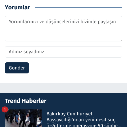
Yorumlar
Gönder
Trend Haberler
1
Bakırköy Cumhuriyet
Başsavcılığı'ndan yeni nesil suç
örgütlerine operasyon: 50 şüpheli