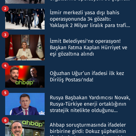
hakkında gözaltı kararı
2
İzmir merkezli yasa dışı bahis
operasyonunda 34 gözaltı:
Yaklaşık 2 Milyar liralık para trafiği
tespit edildi
3
İzmit Belediyesi'ne operasyon!
Başkan Fatma Kaplan Hürriyet ve
eşi gözaltına alındı
4
Oğuzhan Uğur’un ifadesi ilk kez
Diriliş Postası'nda!
5
Rusya Başbakan Yardımcısı Novak,
Rusya-Türkiye enerji ortaklığının
stratejik nitelikte olduğunu
belirtti
6
Ahbap soruşturmasında ifadeler
birbirine girdi: Dokuz şüphelinin