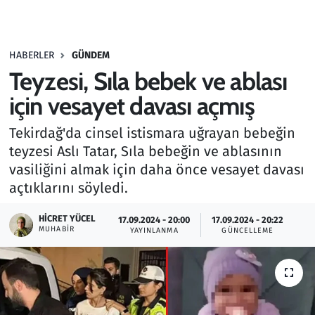
Gündem
HABERLER
GÜNDEM
Haber
Teyzesi, Sıla bebek ve ablası
Kültür Sanat
için vesayet davası açmış
Tekirdağ'da cinsel istismara uğrayan bebeğin
Kurumsal Haberler
teyzesi Aslı Tatar, Sıla bebeğin ve ablasının
vasiliğini almak için daha önce vesayet davası
Lezzet Durağı
açtıklarını söyledi.
Memur ve Kamu
HICRET YÜCEL
17.09.2024 - 20:00
17.09.2024 - 20:22
MUHABIR
YAYINLANMA
GÜNCELLEME
Otomobil
Oyun
Ramazan