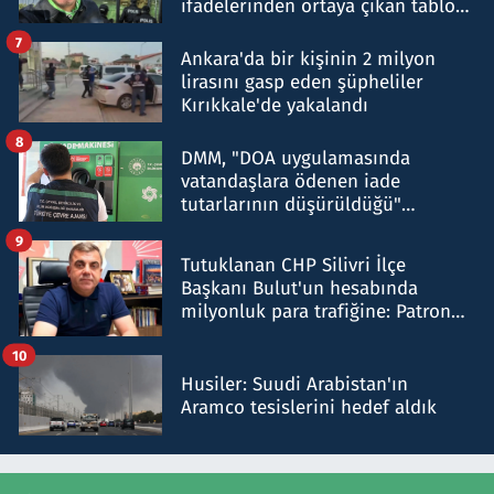
ifadelerinden ortaya çıkan tablo
şok etti
7
Ankara'da bir kişinin 2 milyon
lirasını gasp eden şüpheliler
Kırıkkale'de yakalandı
8
DMM, "DOA uygulamasında
vatandaşlara ödenen iade
tutarlarının düşürüldüğü"
iddiasını yalanladı
9
Tutuklanan CHP Silivri İlçe
Başkanı Bulut'un hesabında
milyonluk para trafiğine: Patron
talimat verdi, ben gönderdim
10
Husiler: Suudi Arabistan'ın
Aramco tesislerini hedef aldık