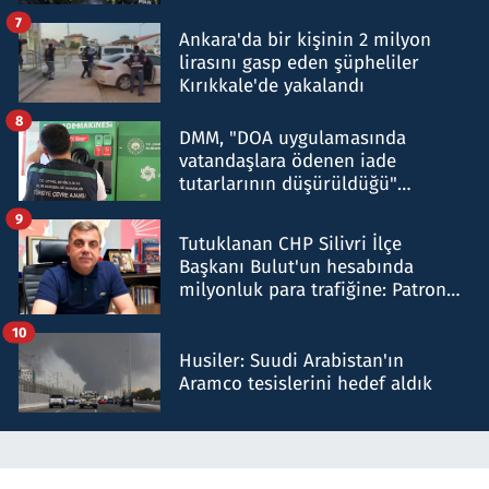
şok etti
7
Ankara'da bir kişinin 2 milyon
lirasını gasp eden şüpheliler
Kırıkkale'de yakalandı
8
DMM, "DOA uygulamasında
vatandaşlara ödenen iade
tutarlarının düşürüldüğü"
iddiasını yalanladı
9
Tutuklanan CHP Silivri İlçe
Başkanı Bulut'un hesabında
milyonluk para trafiğine: Patron
talimat verdi, ben gönderdim
10
Husiler: Suudi Arabistan'ın
Aramco tesislerini hedef aldık