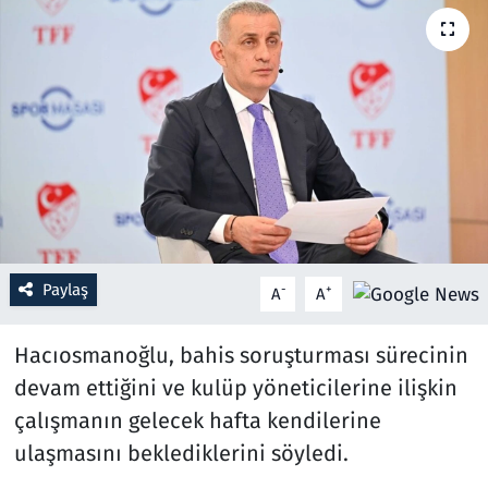
Resmi İlanlar
Rüya Tabirleri
Sağlık
Savunma Sanayi
Seçim 2023
Paylaş
-
+
A
A
Spor
Hacıosmanoğlu, bahis soruşturması sürecinin
Teknoloji ve Bilim
devam ettiğini ve kulüp yöneticilerine ilişkin
çalışmanın gelecek hafta kendilerine
Televizyon
ulaşmasını beklediklerini söyledi.