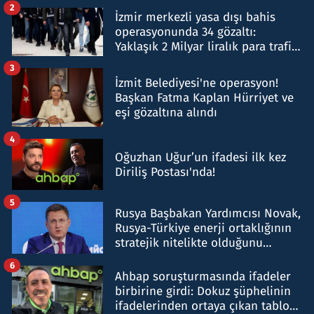
2
İzmir merkezli yasa dışı bahis
operasyonunda 34 gözaltı:
Yaklaşık 2 Milyar liralık para trafiği
tespit edildi
3
İzmit Belediyesi'ne operasyon!
Başkan Fatma Kaplan Hürriyet ve
eşi gözaltına alındı
4
Oğuzhan Uğur’un ifadesi ilk kez
Diriliş Postası'nda!
5
Rusya Başbakan Yardımcısı Novak,
Rusya-Türkiye enerji ortaklığının
stratejik nitelikte olduğunu
belirtti
6
Ahbap soruşturmasında ifadeler
birbirine girdi: Dokuz şüphelinin
ifadelerinden ortaya çıkan tablo