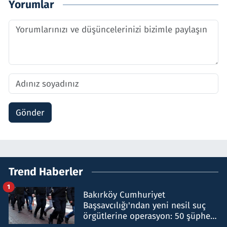
Yorumlar
Gönder
Trend Haberler
1
Bakırköy Cumhuriyet
Başsavcılığı'ndan yeni nesil suç
örgütlerine operasyon: 50 şüpheli
hakkında gözaltı kararı