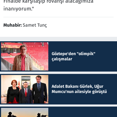
Finalde karşılaşıp rövanşı alacağımıza
inanıyorum."
Muhabir:
Samet Tunç
Göztepe'den "olimpik"
çalışmalar
Adalet Bakanı Gürlek, Uğur
Mumcu'nun ailesiyle görüştü