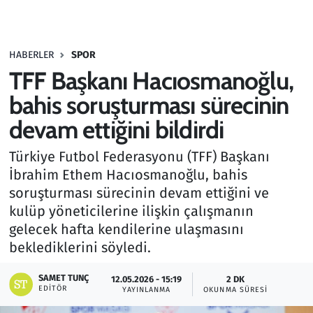
Gündem
HABERLER
SPOR
Haber
TFF Başkanı Hacıosmanoğlu,
Kültür Sanat
bahis soruşturması sürecinin
devam ettiğini bildirdi
Kurumsal Haberler
Türkiye Futbol Federasyonu (TFF) Başkanı
Lezzet Durağı
İbrahim Ethem Hacıosmanoğlu, bahis
soruşturması sürecinin devam ettiğini ve
Memur ve Kamu
kulüp yöneticilerine ilişkin çalışmanın
gelecek hafta kendilerine ulaşmasını
Otomobil
beklediklerini söyledi.
Oyun
SAMET TUNÇ
12.05.2026 - 15:19
2 DK
EDITÖR
YAYINLANMA
OKUNMA SÜRESI
Ramazan