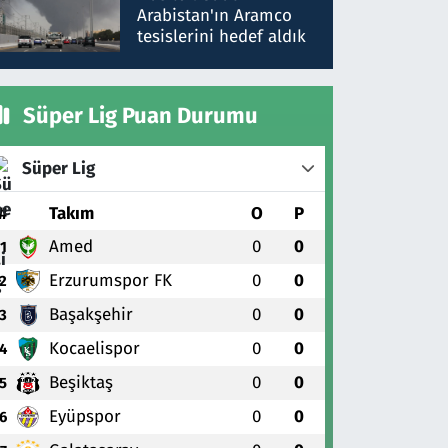
gönderdim
Arabistan'ın Aramco
tesislerini hedef aldık
Süper Lig Puan Durumu
Süper Lig
#
Takım
O
P
Amed
0
0
1
Erzurumspor FK
0
0
2
Başakşehir
0
0
3
Kocaelispor
0
0
4
Beşiktaş
0
0
5
Eyüpspor
0
0
6