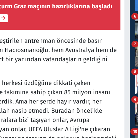
urm Graz maçının hazırlıklarına başladı
6
leştirilen antrenman öncesinde basın
7
an Hacıosmanoğlu, hem Avustralya hem de
t bir yanından vatandaşların geldiğini
8
n herkesi üzdüğüne dikkati çeken
 takımına sahip çıkan 85 milyon insanı
9
rdik. Ama her şerde hayır vardır, her
Allah nasip etmedi. Buradan öncelikle
alara bizi taşıyan onlar, Avrupa
an onlar, UEFA Uluslar A Ligi'ne çıkaran
10