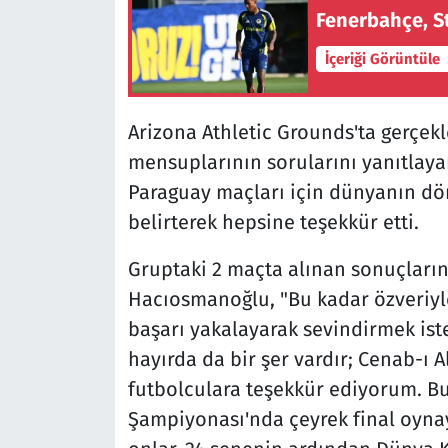
Fenerbahçe, St
İçeriği Görüntüle
Arizona Athletic Grounds'ta gerçek
mensuplarının sorularını yanıtlay
Paraguay maçları için dünyanın dör
belirterek hepsine teşekkür etti.
Gruptaki 2 maçta alınan sonuçları
Hacıosmanoğlu, "Bu kadar özveriyle
başarı yakalayarak sevindirmek iste
hayırda da bir şer vardır; Cenab-ı 
futbolculara teşekkür ediyorum. Bur
Şampiyonası'nda çeyrek final oynay