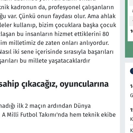
knik kadronun da, profesyonel çalışanların
ğu var. Çünkü onun faydası olur. Ama ahlak
leler kullanıp, bizim çocuklara başka çocuk
1
laşan bu insanların hizmet ettiklerini 80
m milletimiz de zaten onları anlıyordur.
asıl iki sene içerisinde sırasıyla başarıları
arıları bu millete yaşatacaklardır
sahip çıkacağız, oyuncularına
1
G
adığı ilk 2 maçın ardından Dünya
1
A Milli Futbol Takımı'nda hem teknik ekibe
K
K