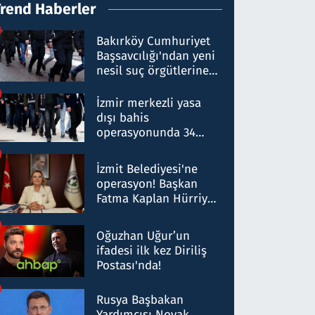
Trend Haberler
Bakırköy Cumhuriyet
Başsavcılığı'ndan yeni
nesil suç örgütlerine
operasyon: 50 şüpheli
hakkında gözaltı kararı
İzmir merkezli yasa
dışı bahis
operasyonunda 34
gözaltı: Yaklaşık 2
Milyar liralık para
İzmit Belediyesi'ne
trafiği tespit edildi
operasyon! Başkan
Fatma Kaplan Hürriyet
ve eşi gözaltına alındı
Oğuzhan Uğur’un
ifadesi ilk kez Diriliş
Postası'nda!
Rusya Başbakan
Yardımcısı Novak,