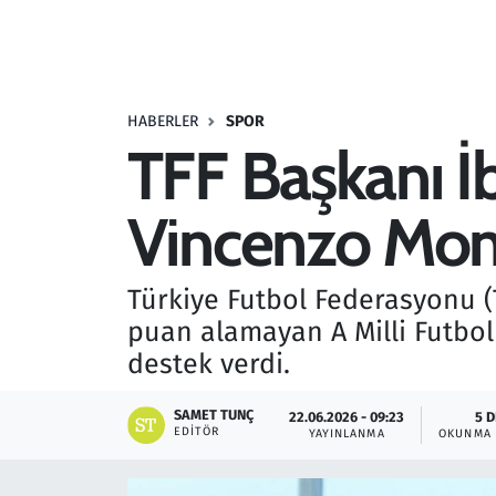
Resmi İlanlar
Rüya Tabirleri
HABERLER
SPOR
TFF Başkanı 
Sağlık
Vincenzo Mont
Savunma Sanayi
Seçim 2023
Türkiye Futbol Federasyonu 
puan alamayan A Milli Futbol
Spor
destek verdi.
Teknoloji ve Bilim
SAMET TUNÇ
22.06.2026 - 09:23
5 
EDITÖR
YAYINLANMA
OKUNMA 
Televizyon