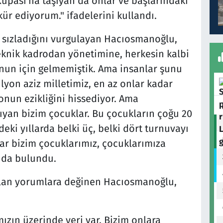
upası'na taşıyan da onlar ve başlarındaki
ür ediyorum." ifadelerini kullandı.
 sızladığını vurgulayan Hacıosmanoğlu,
knik kadrodan yönetimine, herkesin kalbi
nun için gelmemiştik. Ama insanlar şunu
lyon aziz milletimiz, en az onlar kadar
onun ezikliğini hissediyor. Ama
şıyan bizim çocuklar. Bu çocukların çoğu 20
ki yıllarda belki üç, belki dört turnuvayı
ar bizim çocuklarımız, çocuklarımıza
nda bulundu.
pılan yorumlara değinen Hacıosmanoğlu,
ızın üzerinde yeri var. Bizim onlara