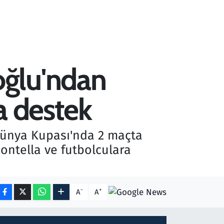
oğlu'ndan
a destek
Dünya Kupası'nda 2 maçta
ontella ve futbolculara
-
+
A
A