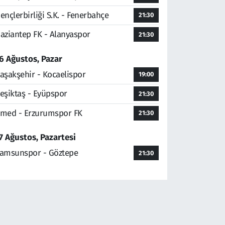
ençlerbirliği S.K. - Fenerbahçe
21:30
aziantep FK - Alanyaspor
21:30
6 Ağustos, Pazar
aşakşehir - Kocaelispor
19:00
eşiktaş - Eyüpspor
21:30
med - Erzurumspor FK
21:30
7 Ağustos, Pazartesi
amsunspor - Göztepe
21:30