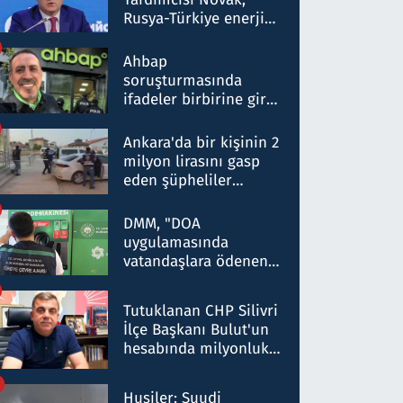
Rusya-Türkiye enerji
ortaklığının stratejik
nitelikte olduğunu
Ahbap
belirtti
soruşturmasında
ifadeler birbirine girdi:
Dokuz şüphelinin
ifadelerinden ortaya
Ankara'da bir kişinin 2
çıkan tablo şok etti
milyon lirasını gasp
eden şüpheliler
Kırıkkale'de yakalandı
DMM, "DOA
uygulamasında
vatandaşlara ödenen
iade tutarlarının
düşürüldüğü" iddiasını
Tutuklanan CHP Silivri
yalanladı
İlçe Başkanı Bulut'un
hesabında milyonluk
para trafiğine: Patron
talimat verdi, ben
Husiler: Suudi