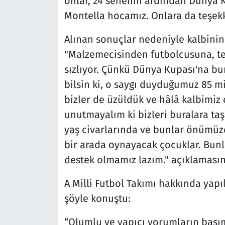
onlar, 24 senenin ardından Dünya K
Montella hocamız. Onlara da teşekk
Alınan sonuçlar nedeniyle kalbinin
"Malzemecisinden futbolcusuna, te
sızlıyor. Çünkü Dünya Kupası'na bu
bilsin ki, o saygı duyduğumuz 85 mi
bizler de üzüldük ve hâlâ kalbimiz 
unutmayalım ki bizleri buralara ta
yaş civarlarında ve bunlar önümüzde
bir arada oynayacak çocuklar. Bunl
destek olmamız lazım." açıklaması
A Milli Futbol Takımı hakkında ya
şöyle konuştu:
“Olumlu ve yapıcı yorumların başım