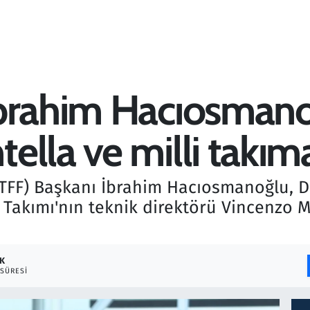
İbrahim Hacıosman
ella ve milli takım
(TFF) Başkanı İbrahim Hacıosmanoğlu, 
 Takımı'nın teknik direktörü Vincenzo M
DK
SÜRESI