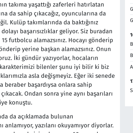
ın takıma yaşattığı zaferleri hatırlatan
G
na da sahip çıkacağız, oyuncularına da
G
eğil. Kulüp takımlarında da baktığınız
olayı başarısızlıklar geliyor. Siz buradan
1
 15 futbolcu alamazsınız. Hocayı gönderip
B
gönderip yerine başkan alamazsınız. Onun
B
oruz. İki gündür yazıyorlar, hocaların
arakterimizi bilenler şunu iyi bilir ki biz
A
klarımızla asla değişmeyiz. Eğer iki senede
1
la beraber başardıysa onlara sahip
S
p çıkacak. Ondan sonra yine aynı başarıları
iye konuştu.
kında da açıklamada bulunan
 anlamıyor, yazılanı okuyamıyor diyorlar.