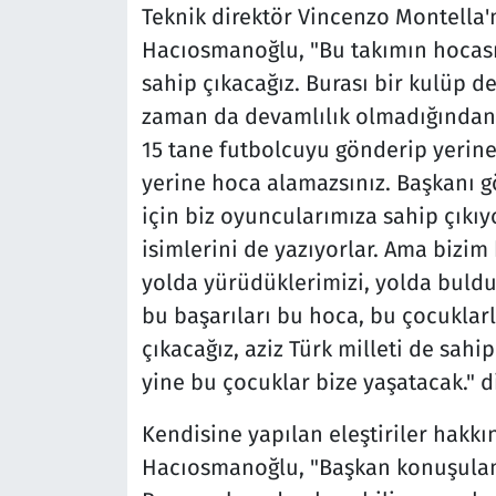
Teknik direktör Vincenzo Montella'n
Hacıosmanoğlu, "Bu takımın hocası
sahip çıkacağız. Burası bir kulüp d
zaman da devamlılık olmadığından d
15 tane futbolcuyu gönderip yerine
yerine hoca alamazsınız. Başkanı 
için biz oyuncularımıza sahip çıkıy
isimlerini de yazıyorlar. Ama bizim k
yolda yürüdüklerimizi, yolda buldu
bu başarıları bu hoca, bu çocuklar
çıkacağız, aziz Türk milleti de sahi
yine bu çocuklar bize yaşatacak." d
Kendisine yapılan eleştiriler hak
Hacıosmanoğlu, "Başkan konuşulanı