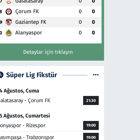
Galatasaray
0
0
7
Çorum FK
0
0
8
Gaziantep FK
0
0
9
Alanyaspor
0
0
0
Detaylar için tıklayın
Süper Lig Fikstür
4 Ağustos, Cuma
alatasaray - Çorum FK
21:30
5 Ağustos, Cumartesi
onyaspor - Rizespor
19:00
asımpaşa - Trabzonspor
19:00