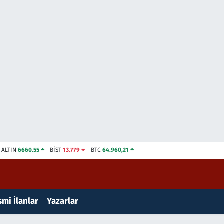
ALTIN
6660.55
BİST
13.779
BTC
64.960,21
mi İlanlar
Yazarlar