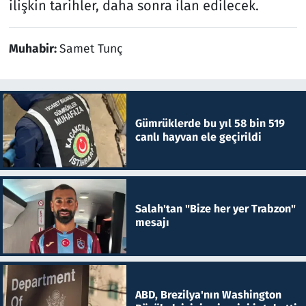
ilişkin tarihler, daha sonra ilan edilecek.
Muhabir:
Samet Tunç
Gümrüklerde bu yıl 58 bin 519
canlı hayvan ele geçirildi
Salah'tan "Bize her yer Trabzon"
mesajı
ABD, Brezilya'nın Washington