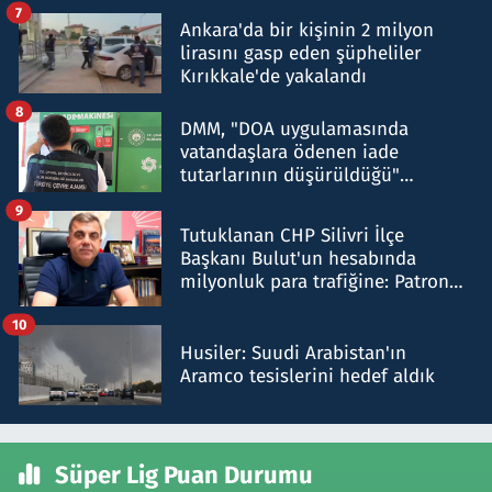
şok etti
7
Ankara'da bir kişinin 2 milyon
lirasını gasp eden şüpheliler
Kırıkkale'de yakalandı
8
DMM, "DOA uygulamasında
vatandaşlara ödenen iade
tutarlarının düşürüldüğü"
iddiasını yalanladı
9
Tutuklanan CHP Silivri İlçe
Başkanı Bulut'un hesabında
milyonluk para trafiğine: Patron
talimat verdi, ben gönderdim
10
Husiler: Suudi Arabistan'ın
Aramco tesislerini hedef aldık
Süper Lig Puan Durumu