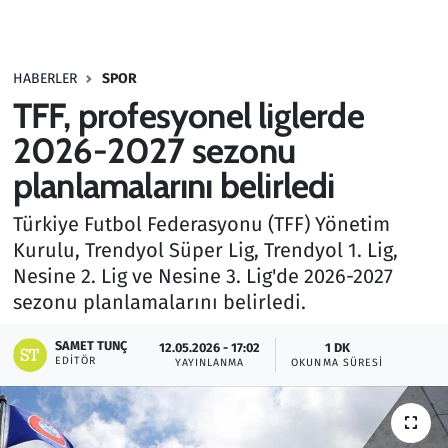
Gündem
HABERLER
SPOR
Haber
TFF, profesyonel liglerde
Kültür Sanat
2026-2027 sezonu
planlamalarını belirledi
Kurumsal Haberler
Türkiye Futbol Federasyonu (TFF) Yönetim
Lezzet Durağı
Kurulu, Trendyol Süper Lig, Trendyol 1. Lig,
Nesine 2. Lig ve Nesine 3. Lig'de 2026-2027
Memur ve Kamu
sezonu planlamalarını belirledi.
Otomobil
SAMET TUNÇ
12.05.2026 - 17:02
1 DK
EDITÖR
YAYINLANMA
OKUNMA SÜRESI
Oyun
Ramazan