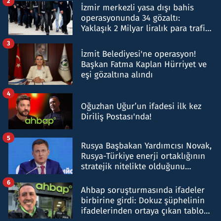
2
İzmir merkezli yasa dışı bahis
operasyonunda 34 gözaltı:
Yaklaşık 2 Milyar liralık para trafiği
tespit edildi
3
İzmit Belediyesi'ne operasyon!
Başkan Fatma Kaplan Hürriyet ve
eşi gözaltına alındı
4
Oğuzhan Uğur’un ifadesi ilk kez
Diriliş Postası'nda!
5
Rusya Başbakan Yardımcısı Novak,
Rusya-Türkiye enerji ortaklığının
stratejik nitelikte olduğunu
belirtti
6
Ahbap soruşturmasında ifadeler
birbirine girdi: Dokuz şüphelinin
ifadelerinden ortaya çıkan tablo