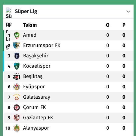
Süper Lig
#
Takım
O
P
Amed
0
0
1
Erzurumspor FK
0
0
2
Başakşehir
0
0
3
Kocaelispor
0
0
4
Beşiktaş
0
0
5
Eyüpspor
0
0
6
Galatasaray
0
0
7
Çorum FK
0
0
8
Gaziantep FK
0
0
9
Alanyaspor
0
0
10