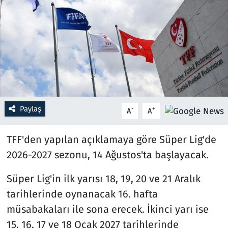
Resmi İlanlar
Rüya Tabirleri
Sağlık
Savunma Sanayi
Paylaş
-
+
A
A
Seçim 2023
TFF'den yapılan açıklamaya göre Süper Lig'de
Spor
2026-2027 sezonu, 14 Ağustos'ta başlayacak.
Süper Lig'in ilk yarısı 18, 19, 20 ve 21 Aralık
Teknoloji ve Bilim
tarihlerinde oynanacak 16. hafta
Televizyon
müsabakaları ile sona erecek. İkinci yarı ise
15, 16, 17 ve 18 Ocak 2027 tarihlerinde