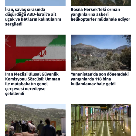
İran, savaş sırasında
Bosna Hersek'teki orman
düşürdüğü ABD-İsrail'e ait
yangınlarına askeri
uçak ve İHA'ların kalıntılarını
helikopterler müdahale ediyor
sergiledi
İran Meclisi Ulusal Güvenlik
Yunanistan'da son dönemdeki
Komisyonu Sözcüsü: Umman
yangınlarda 118 bina
ile mutabakatın genel
kullanılamaz hale geldi
çerçevesi neredeyse
şekillendi