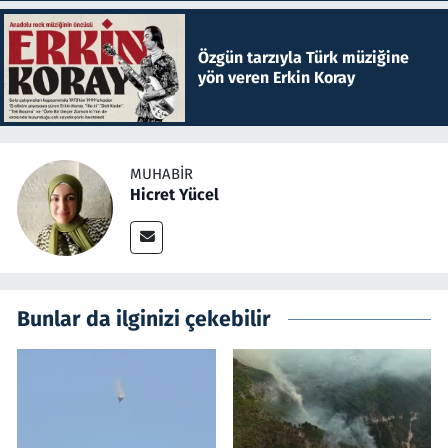
Özgün tarzıyla Türk müziğine
yön veren Erkin Koray
MUHABIR
Hicret Yücel
Bunlar da ilginizi çekebilir