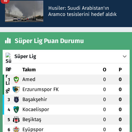
10
Husiler: Suudi Arabistan'ın
Aramco tesislerini hedef aldık
Süper Lig Puan Durumu
Süper Lig
#
Takım
O
P
Amed
0
0
1
Erzurumspor FK
0
0
2
Başakşehir
0
0
3
Kocaelispor
0
0
4
Beşiktaş
0
0
5
Eyüpspor
0
0
6