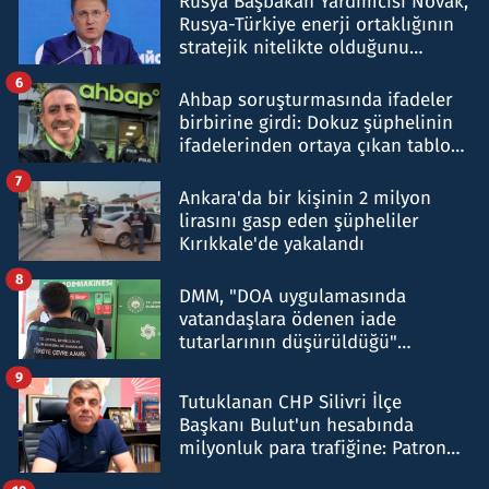
Rusya Başbakan Yardımcısı Novak,
Rusya-Türkiye enerji ortaklığının
stratejik nitelikte olduğunu
belirtti
6
Ahbap soruşturmasında ifadeler
birbirine girdi: Dokuz şüphelinin
ifadelerinden ortaya çıkan tablo
şok etti
7
Ankara'da bir kişinin 2 milyon
lirasını gasp eden şüpheliler
Kırıkkale'de yakalandı
8
DMM, "DOA uygulamasında
vatandaşlara ödenen iade
tutarlarının düşürüldüğü"
iddiasını yalanladı
9
Tutuklanan CHP Silivri İlçe
Başkanı Bulut'un hesabında
milyonluk para trafiğine: Patron
talimat verdi, ben gönderdim