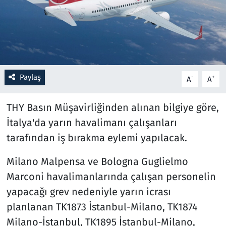
Resmi İlanlar
Rüya Tabirleri
Sağlık
Paylaş
-
+
A
A
Savunma Sanayi
THY Basın Müşavirliğinden alınan bilgiye göre,
İtalya'da yarın havalimanı çalışanları
Seçim 2023
tarafından iş bırakma eylemi yapılacak.
Spor
Milano Malpensa ve Bologna Guglielmo
Marconi havalimanlarında çalışan personelin
Teknoloji ve Bilim
yapacağı grev nedeniyle yarın icrası
Televizyon
planlanan TK1873 İstanbul-Milano, TK1874
Milano-İstanbul, TK1895 İstanbul-Milano,