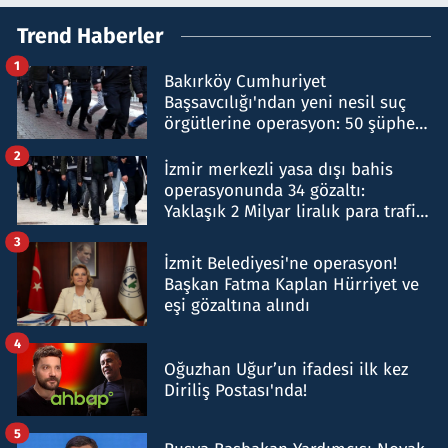
Trend Haberler
1
Bakırköy Cumhuriyet
Başsavcılığı'ndan yeni nesil suç
örgütlerine operasyon: 50 şüpheli
hakkında gözaltı kararı
2
İzmir merkezli yasa dışı bahis
operasyonunda 34 gözaltı:
Yaklaşık 2 Milyar liralık para trafiği
tespit edildi
3
İzmit Belediyesi'ne operasyon!
Başkan Fatma Kaplan Hürriyet ve
eşi gözaltına alındı
4
Oğuzhan Uğur’un ifadesi ilk kez
Diriliş Postası'nda!
5