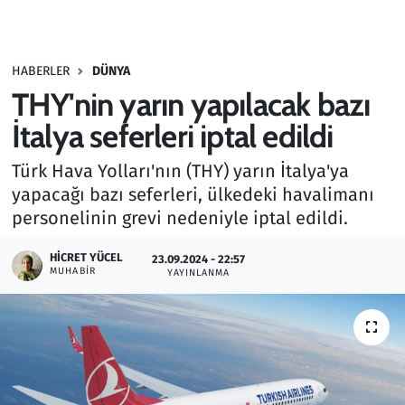
Gündem
HABERLER
DÜNYA
Haber
THY'nin yarın yapılacak bazı
Kültür Sanat
İtalya seferleri iptal edildi
Türk Hava Yolları'nın (THY) yarın İtalya'ya
Kurumsal Haberler
yapacağı bazı seferleri, ülkedeki havalimanı
personelinin grevi nedeniyle iptal edildi.
Lezzet Durağı
HICRET YÜCEL
23.09.2024 - 22:57
Memur ve Kamu
MUHABIR
YAYINLANMA
Otomobil
Oyun
Ramazan