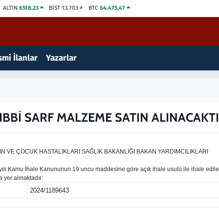
ALTIN
6518.23
BİST
13.703
BTC
64.475,47
mi İlanlar
Yazarlar
IBBİ SARF MALZEME SATIN ALINACAKT
IN VE ÇOCUK HASTALIKLARI SAĞLIK BAKANLIĞI BAKAN YARDIMCILIKLARI
Kamu İhale Kanununun 19 uncu maddesine göre açık ihale usulü ile ihale edilece
da yer almaktadır:
2024/1189643