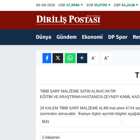
06-08-2026
USD
47,5986
EUR
55,0700
GBP
64,2438
15 Temmuz Destanı
Nöbetçi Eczaneler
Dünya
Gündem
Ekonomi
DP Spor
Res
Analiz-Yorum
Hava Durumu
Dizi-Film
Trafik Durumu
-
+
A
A
Dünya
Süper Lig Puan Durumu ve Fikstür
T
Eğitim
Tüm Manşetler
TIBBİ SARF MALZEME SATIN ALINACAKTIR
EĞİTİM VE ARAŞTIRMA HASTANESİ-ZEYNEP KAMİL KAD
Ekonomi
Son Dakika Haberleri
28 KALEM TIBBİ SARF MALZEME ALIMI mal alımı 4734 sayılı 
üzerinden alınacaktır. İhaleye ilişkin ayrıntılı bilgiler aşağı
Elif Kuşağı
Haber Arşivi
İKN
:
Güncel
1-İdarenin