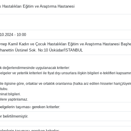
Hastalıkları Eğitim ve Araştırma Hastanesi
10.2024 - 10:00
nep Kamil Kadın ve Çocuk Hastalıkları Eğitim ve Araştırma Hastanesi Başhe
hanettin Üstünel Sok. No:10 Üsküdar/İSTANBUL
erlik değerlendirmesinde uygulanacak kriterler:
elgeler ve yeterlik kriterleri ile fiyat dışı unsurlara ilişkin bilgileri e-teklifleri kap
 ile ilgisine göre, ortaklar ve ortaklık oranlarına (halka arz edilen hisseler hariç)/üye
ktubu.
nat bilgileri.
ilere yaptırılamaz.
elgelerin taşıması gereken kriterler:
 belirtilmemiştir.
elgelerin taşıması gereken kriterler: