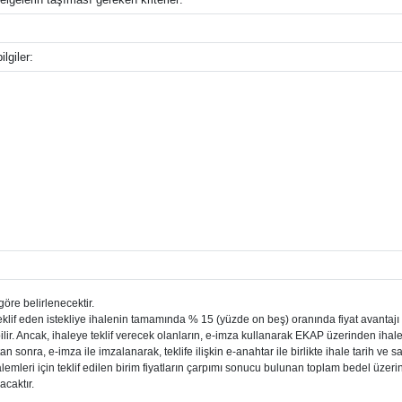
lgiler:
öre belirlenecektir.
ı teklif eden istekliye ihalenin tamamında % 15 (yüzde on beş) oranında fiyat avantajı
ir. Ancak, ihaleye teklif verecek olanların, e-imza kullanarak EKAP üzerinden ihal
n sonra, e-imza ile imzalanarak, teklife ilişkin e-anahtar ile birlikte ihale tarih v
iş kalemleri için teklif edilen birim fiyatların çarpımı sonucu bulunan toplam bedel üzer
acaktır.