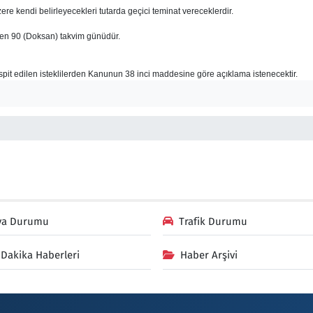
zere kendi belirleyecekleri tutarda geçici teminat vereceklerdir.
ibaren 90 (Doksan) takvim günüdür.
tespit edilen isteklilerden Kanunun 38 inci maddesine göre açıklama istenecektir.
va Durumu
Trafik Durumu
Dakika Haberleri
Haber Arşivi