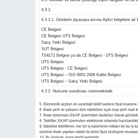
4.3.1.
4.3.1.1. Ürünlerin piyasaya arzına ilişkin belgelere ait bi
CE Belgesi
CE Belgesi UTS Belgesi
Satış Yetki Belgesi
SUT Belgesi
TS4171 Belgesi ya da CE Belgesi - UTS Belgesi
UTS Belgesi
UTS Belgesi - CE Belgesi
UTS Belgesi – ISO 9001:2008 Kalite Belgesi
UTS Belgesi – Satış Yetki Belgesi
4.3.2. Numune sunulması istenmektedir.
5. Ekonomik açıdan en avantajlı teklif sadece fiyat esasına g
6. İhale yerli ve yabancı tüm isteklilere açık olup yerli mal
7. İhale dokümanı EKAP üzerinden bedelsiz olarak görülebil
8. Teklifler, EKAP üzerinden elektronik ortamda hazırlandıkta
9. İstekliler tekliflerini, her bir iş kaleminin miktarı ile bu 
üzerine ihale yapılan istekli ile birim fiyat sözleşme imzalan
10. Bu ihalede, kısmı teklif verilebilir.