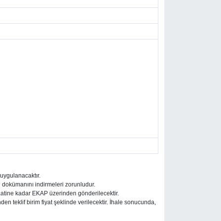
 uygulanacaktır.
e dokümanını indirmeleri zorunludur.
e saatine kadar EKAP üzerinden gönderilecektir.
inden teklif birim fiyat şeklinde verilecektir. İhale sonucunda,