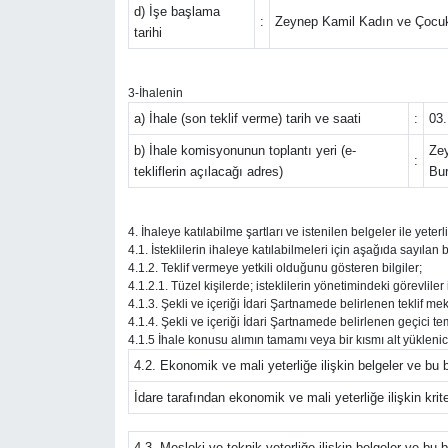
d) İşe başlama
:
Zeynep Kamil Kadın ve Çocuk 
tarihi
Resmi İlanlar
3-İhalenin
Rüya Tabirleri
a) İhale (son teklif verme) tarih ve saati
:
03.
Sağlık
b) İhale komisyonunun toplantı yeri (e-
Zey
:
tekliflerin açılacağı adres)
Bur
Savunma Sanayi
4. İhaleye katılabilme şartları ve istenilen belgeler ile yet
Seçim 2023
4.1. İsteklilerin ihaleye katılabilmeleri için aşağıda sayılan b
4.1.2. Teklif vermeye yetkili olduğunu gösteren bilgiler;
4.1.2.1. Tüzel kişilerde; isteklilerin yönetimindeki görevliler
Spor
4.1.3. Şekli ve içeriği İdari Şartnamede belirlenen teklif me
4.1.4. Şekli ve içeriği İdari Şartnamede belirlenen geçici temi
4.1.5 İhale konusu alımın tamamı veya bir kısmı alt yüklenic
Teknoloji ve Bilim
4.2. Ekonomik ve mali yeterliğe ilişkin belgeler ve bu b
İdare tarafından ekonomik ve mali yeterliğe ilişkin kriter
Televizyon
4.3. Mesleki ve teknik yeterliğe ilişkin belgeler ve bu b