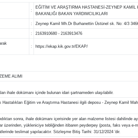
EĞİTİM VE ARAŞTIRMA HASTANESİ-ZEYNEP KAMİL 
:
BAKANLIĞI BAKAN YARDIMCILIKLARI
:
Zeynep Kamil Mh.Dr Burhanettin Üstünel sk. No: 4/3 
:
2163910680 - 2163913476
arak
:
https://ekap.kik.gov.tr/EKAP/
ZEME ALIMI
alan ihale dokümanı içinde bulunan idari şartnameden ulaşılabilir.
Hastalıkları Eğitim ve Araştırma Hastanesi ilgili deposu - Zeynep Kamil Mah
ıktan sonra, ihale dokümanı içerisinde yer alan malzeme listesi dahilinde ayl
tar üzerinden, yükleniciye tebliğinden itibaren peyderpey (posta, faks veya e-ma
lerinde teslimat yapılacaktır. Sözleşme Bitiş Tarihi: 31/12/2024 'dir.