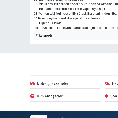
11. İstekliler teklif ettikleri bedelin %3’ünden az olmamak ü
12. Bu ihalede elektronik eksiltme yapılmayacaktır.
13. Verilen tekliflerin geçerlilik süresi, ihale tarihinden it
14.Konsorsiyum olarak ihaleye teklif verilemez.
15. Diğer hususlar:
Teklif fiyatı ihale komisyonu tarafından aşırı düşük olarak 
#ilangovtr
Nöbetçi Eczaneler
Ha
Tüm Manşetler
Son 