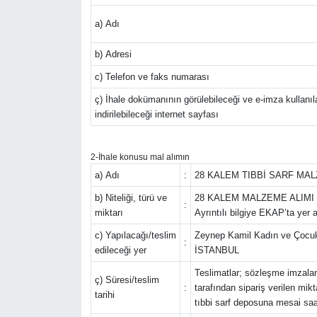
Gündem
a) Adı
b) Adresi
Haber
c) Telefon ve faks numarası
Kültür Sanat
ç) İhale dokümanının görülebileceği ve e-imza kullanıl
indirilebileceği internet sayfası
Kurumsal Haberler
2-İhale konusu mal alımın
Lezzet Durağı
a) Adı
:
28 KALEM TIBBİ SARF MAL
b) Niteliği, türü ve
28 KALEM MALZEME ALIMI
Memur ve Kamu
:
miktarı
Ayrıntılı bilgiye EKAP’ta yer 
c) Yapılacağı/teslim
Zeynep Kamil Kadın ve Çocuk 
Otomobil
:
edileceği yer
İSTANBUL
Teslimatlar; sözleşme imzaland
Oyun
ç) Süresi/teslim
:
tarafından sipariş verilen mik
tarihi
tıbbi sarf deposuna mesai saat
Ramazan