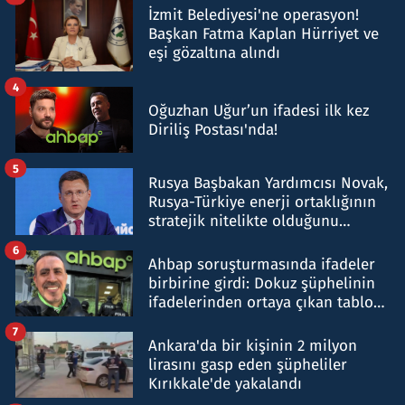
İzmit Belediyesi'ne operasyon!
Başkan Fatma Kaplan Hürriyet ve
eşi gözaltına alındı
4
Oğuzhan Uğur’un ifadesi ilk kez
Diriliş Postası'nda!
5
Rusya Başbakan Yardımcısı Novak,
Rusya-Türkiye enerji ortaklığının
stratejik nitelikte olduğunu
belirtti
6
Ahbap soruşturmasında ifadeler
birbirine girdi: Dokuz şüphelinin
ifadelerinden ortaya çıkan tablo
şok etti
7
Ankara'da bir kişinin 2 milyon
lirasını gasp eden şüpheliler
Kırıkkale'de yakalandı