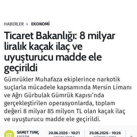
Gündem
HABERLER
EKONOMI
Haber
Ticaret Bakanlığı: 8 milyar
Kültür Sanat
liralık kaçak ilaç ve
uyuşturucu madde ele
Kurumsal Haberler
geçirildi
Lezzet Durağı
Gümrükler Muhafaza ekiplerince narkotik
suçlarla mücadele kapsamında Mersin Limanı
Memur ve Kamu
ve Ağrı Gürbulak Gümrük Kapısı’nda
gerçekleştirilen operasyonlarda, toplam
Otomobil
değeri 8 milyar 85 milyon TL olan kaçak ilaç
ve uyuşturucu madde ele geçirildi.
Oyun
SAMET TUNÇ
20.06.2026 - 10:21
20.06.2026 - 10:26
Ramazan
EDITÖR