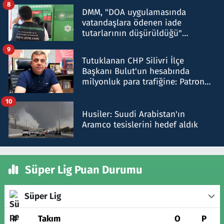
8
DMM, "DOA uygulamasında
vatandaşlara ödenen iade
tutarlarının düşürüldüğü"
iddiasını yalanladı
9
Tutuklanan CHP Silivri İlçe
Başkanı Bulut'un hesabında
milyonluk para trafiğine: Patron
talimat verdi, ben gönderdim
10
Husiler: Suudi Arabistan'ın
Aramco tesislerini hedef aldık
Süper Lig Puan Durumu
Süper Lig
#
Takım
O
P