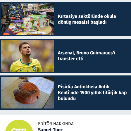
Kırtasiye sektöründe okula
dönüş mesaisi başladı
Arsenal, Bruno Guimaraes'i
transfer etti
Pisidia Antiokheia Antik
Kenti'nde 1500 yıllık litürjik kap
bulundu
EDITÖR HAKKINDA
Samet Tunç