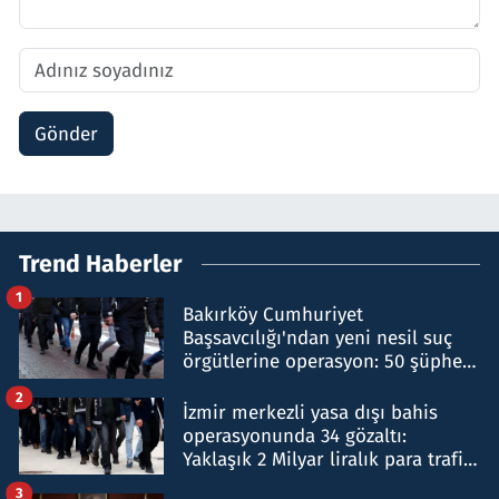
Gönder
Trend Haberler
1
Bakırköy Cumhuriyet
Başsavcılığı'ndan yeni nesil suç
örgütlerine operasyon: 50 şüpheli
hakkında gözaltı kararı
2
İzmir merkezli yasa dışı bahis
operasyonunda 34 gözaltı:
Yaklaşık 2 Milyar liralık para trafiği
tespit edildi
3