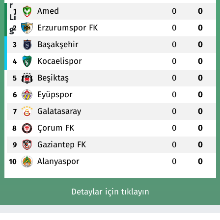
Amed
0
0
1
Erzurumspor FK
0
0
2
Başakşehir
0
0
3
Kocaelispor
0
0
4
Beşiktaş
0
0
5
Eyüpspor
0
0
6
Galatasaray
0
0
7
Çorum FK
0
0
8
Gaziantep FK
0
0
9
Alanyaspor
0
0
10
Detaylar için tıklayın