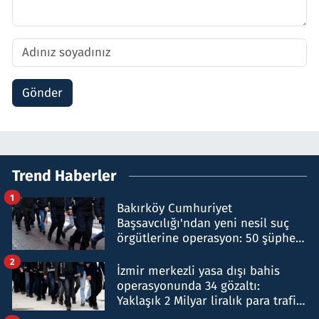
Gönder
Trend Haberler
1
Bakırköy Cumhuriyet
Başsavcılığı'ndan yeni nesil suç
örgütlerine operasyon: 50 şüpheli
hakkında gözaltı kararı
2
İzmir merkezli yasa dışı bahis
operasyonunda 34 gözaltı:
Yaklaşık 2 Milyar liralık para trafiği
tespit edildi