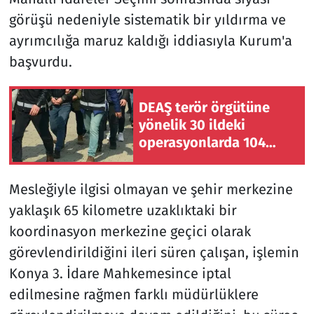
görüşü nedeniyle sistematik bir yıldırma ve
ayrımcılığa maruz kaldığı iddiasıyla Kurum'a
başvurdu.
DEAŞ terör örgütüne
yönelik 30 ildeki
operasyonlarda 104
şüpheli yakalandı
Mesleğiyle ilgisi olmayan ve şehir merkezine
yaklaşık 65 kilometre uzaklıktaki bir
koordinasyon merkezine geçici olarak
görevlendirildiğini ileri süren çalışan, işlemin
Konya 3. İdare Mahkemesince iptal
edilmesine rağmen farklı müdürlüklere