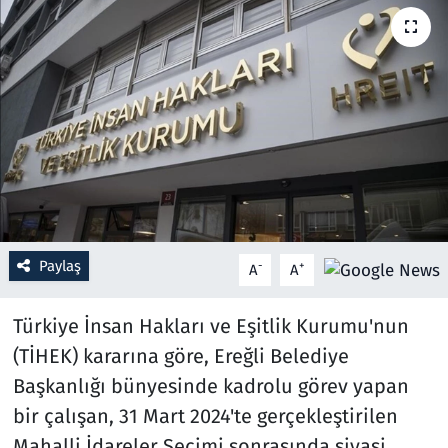
Resmi İlanlar
Rüya Tabirleri
Sağlık
Savunma Sanayi
Seçim 2023
Paylaş
-
+
A
A
Spor
Türkiye İnsan Hakları ve Eşitlik Kurumu'nun
Teknoloji ve Bilim
(TİHEK) kararına göre, Ereğli Belediye
Başkanlığı bünyesinde kadrolu görev yapan
Televizyon
bir çalışan, 31 Mart 2024'te gerçekleştirilen
Mahalli İdareler Seçimi sonrasında siyasi