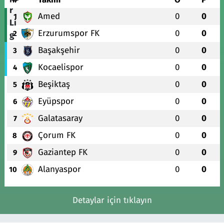
Amed
0
0
1
Erzurumspor FK
0
0
2
Başakşehir
0
0
3
Kocaelispor
0
0
4
Beşiktaş
0
0
5
Eyüpspor
0
0
6
Galatasaray
0
0
7
Çorum FK
0
0
8
Gaziantep FK
0
0
9
Alanyaspor
0
0
10
Detaylar için tıklayın