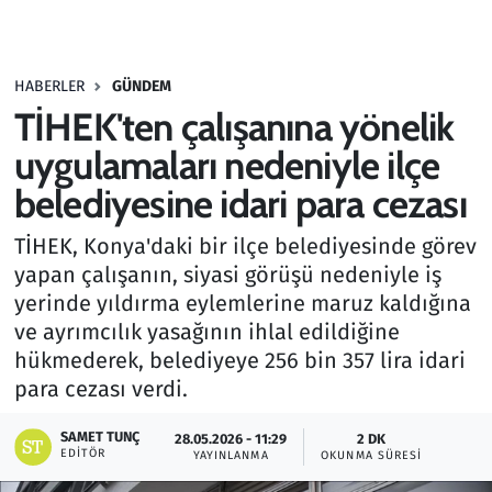
Gündem
HABERLER
GÜNDEM
Haber
TİHEK'ten çalışanına yönelik
Kültür Sanat
uygulamaları nedeniyle ilçe
belediyesine idari para cezası
Kurumsal Haberler
TİHEK, Konya'daki bir ilçe belediyesinde görev
Lezzet Durağı
yapan çalışanın, siyasi görüşü nedeniyle iş
yerinde yıldırma eylemlerine maruz kaldığına
Memur ve Kamu
ve ayrımcılık yasağının ihlal edildiğine
hükmederek, belediyeye 256 bin 357 lira idari
Otomobil
para cezası verdi.
Oyun
SAMET TUNÇ
28.05.2026 - 11:29
2 DK
EDITÖR
YAYINLANMA
OKUNMA SÜRESI
Ramazan