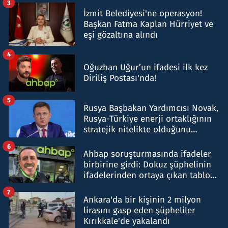
3
İzmit Belediyesi'ne operasyon!
Başkan Fatma Kaplan Hürriyet ve
eşi gözaltına alındı
4
Oğuzhan Uğur’un ifadesi ilk kez
Diriliş Postası'nda!
5
Rusya Başbakan Yardımcısı Novak,
Rusya-Türkiye enerji ortaklığının
stratejik nitelikte olduğunu
belirtti
6
Ahbap soruşturmasında ifadeler
birbirine girdi: Dokuz şüphelinin
ifadelerinden ortaya çıkan tablo
şok etti
7
Ankara'da bir kişinin 2 milyon
lirasını gasp eden şüpheliler
Kırıkkale'de yakalandı