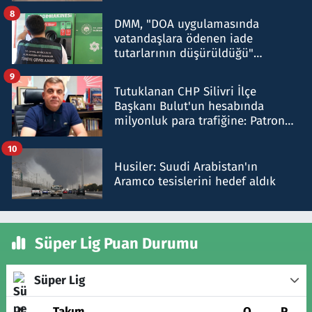
8
DMM, "DOA uygulamasında
vatandaşlara ödenen iade
tutarlarının düşürüldüğü"
iddiasını yalanladı
9
Tutuklanan CHP Silivri İlçe
Başkanı Bulut'un hesabında
milyonluk para trafiğine: Patron
talimat verdi, ben gönderdim
10
Husiler: Suudi Arabistan'ın
Aramco tesislerini hedef aldık
Süper Lig Puan Durumu
Süper Lig
#
Takım
O
P