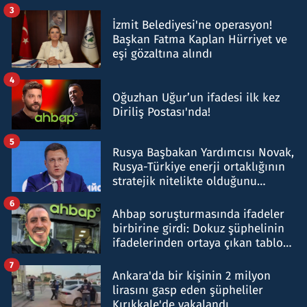
tespit edildi
3
İzmit Belediyesi'ne operasyon!
Başkan Fatma Kaplan Hürriyet ve
eşi gözaltına alındı
4
Oğuzhan Uğur’un ifadesi ilk kez
Diriliş Postası'nda!
5
Rusya Başbakan Yardımcısı Novak,
Rusya-Türkiye enerji ortaklığının
stratejik nitelikte olduğunu
belirtti
6
Ahbap soruşturmasında ifadeler
birbirine girdi: Dokuz şüphelinin
ifadelerinden ortaya çıkan tablo
şok etti
7
Ankara'da bir kişinin 2 milyon
lirasını gasp eden şüpheliler
Kırıkkale'de yakalandı