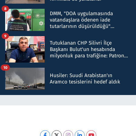
8
DMM, "DOA uygulamasında
vatandaşlara ödenen iade
tutarlarının düşürüldüğü"
iddiasını yalanladı
9
Tutuklanan CHP Silivri İlçe
Başkanı Bulut'un hesabında
milyonluk para trafiğine: Patron
talimat verdi, ben gönderdim
10
Husiler: Suudi Arabistan'ın
Aramco tesislerini hedef aldık