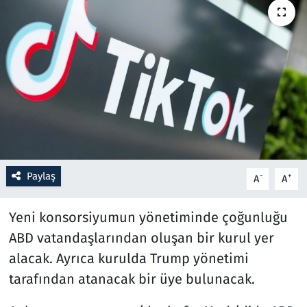
Resmi İlanlar
Rüya Tabirleri
Sağlık
Savunma Sanayi
Seçim 2023
Paylaş
-
+
A
A
Spor
Yeni konsorsiyumun yönetiminde çoğunluğu
ABD vatandaşlarından oluşan bir kurul yer
Teknoloji ve Bilim
alacak. Ayrıca kurulda Trump yönetimi
Televizyon
tarafından atanacak bir üye bulunacak.