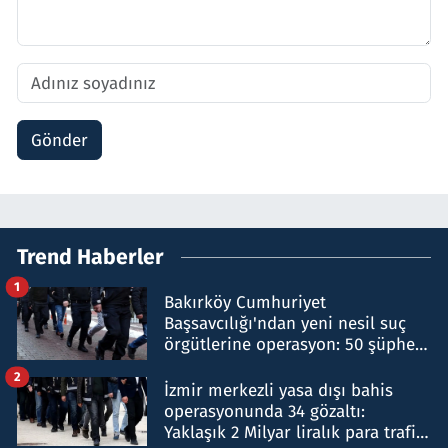
Gönder
Trend Haberler
1
Bakırköy Cumhuriyet
Başsavcılığı'ndan yeni nesil suç
örgütlerine operasyon: 50 şüpheli
hakkında gözaltı kararı
2
İzmir merkezli yasa dışı bahis
operasyonunda 34 gözaltı:
Yaklaşık 2 Milyar liralık para trafiği