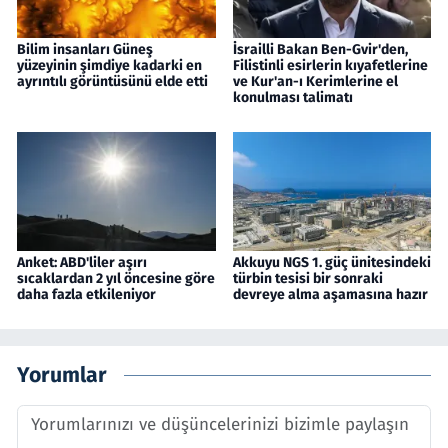
Bilim insanları Güneş
İsrailli Bakan Ben-Gvir'den,
yüzeyinin şimdiye kadarki en
Filistinli esirlerin kıyafetlerine
ayrıntılı görüntüsünü elde etti
ve Kur'an-ı Kerimlerine el
konulması talimatı
Anket: ABD'liler aşırı
Akkuyu NGS 1. güç ünitesindeki
sıcaklardan 2 yıl öncesine göre
türbin tesisi bir sonraki
daha fazla etkileniyor
devreye alma aşamasına hazır
Yorumlar