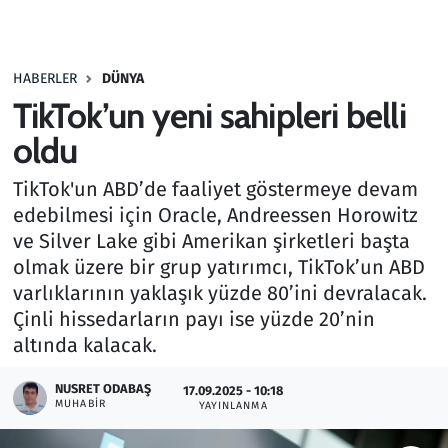
Gündem
HABERLER
DÜNYA
Haber
TikTok’un yeni sahipleri belli
Kültür Sanat
oldu
TikTok'un ABD’de faaliyet göstermeye devam
Kurumsal Haberler
edebilmesi için Oracle, Andreessen Horowitz
ve Silver Lake gibi Amerikan şirketleri başta
Lezzet Durağı
olmak üzere bir grup yatırımcı, TikTok’un ABD
Memur ve Kamu
varlıklarının yaklaşık yüzde 80’ini devralacak.
Çinli hissedarların payı ise yüzde 20’nin
Otomobil
altında kalacak.
NUSRET ODABAŞ
Oyun
17.09.2025 - 10:18
MUHABIR
YAYINLANMA
Ramazan