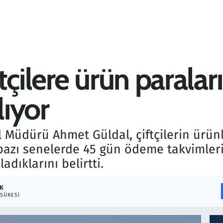
tçilere ürün paralar
ıyor
 Müdürü Ahmet Güldal, çiftçilerin ürünl
bazı senelerde 45 gün ödeme takvimleri
adıklarını belirtti.
DK
SÜRESI