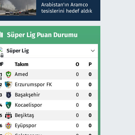
gönderdim
Arabistan'ın Aramco
tesislerini hedef aldık
Süper Lig Puan Durumu
Süper Lig
#
Takım
O
P
Amed
0
0
1
Erzurumspor FK
0
0
2
Başakşehir
0
0
3
Kocaelispor
0
0
4
Beşiktaş
0
0
5
Eyüpspor
0
0
6