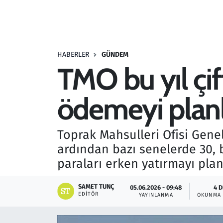
Resmi İlanlar
Rüya Tabirleri
HABERLER
GÜNDEM
TMO bu yıl çif
Sağlık
ödemeyi planl
Savunma Sanayi
Seçim 2023
Toprak Mahsulleri Ofisi Genel
ardından bazı senelerde 30, 
Spor
paraları erken yatırmayı planl
Teknoloji ve Bilim
SAMET TUNÇ
05.06.2026 - 09:48
4 
EDITÖR
YAYINLANMA
OKUNMA 
Televizyon