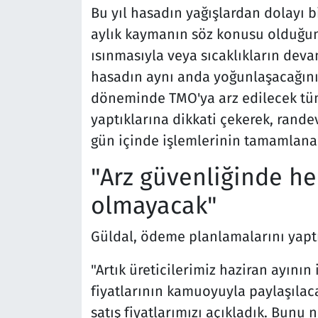
Bu yıl hasadın yağışlardan dolayı bi
aylık kaymanın söz konusu olduğun
ısınmasıyla veya sıcaklıkların dev
hasadın aynı anda yoğunlaşacağını s
döneminde TMO'ya arz edilecek tüm 
yaptıklarına dikkati çekerek, randev
gün içinde işlemlerinin tamamlanac
"Arz güvenliğinde h
olmayacak"
Güldal, ödeme planlamalarını yaptık
"Artık üreticilerimiz haziran ayını
fiyatlarının kamuoyuyla paylaşılac
satış fiyatlarımızı açıkladık. Bunu 