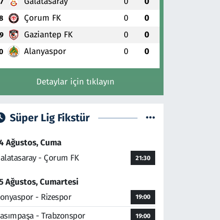
Galatasaray
0
0
7
Çorum FK
0
0
8
Gaziantep FK
0
0
9
Alanyaspor
0
0
0
Detaylar için tıklayın
Süper Lig Fikstür
4 Ağustos, Cuma
alatasaray - Çorum FK
21:30
5 Ağustos, Cumartesi
onyaspor - Rizespor
19:00
asımpaşa - Trabzonspor
19:00