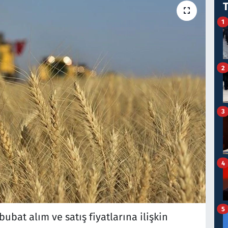
1
2
3
4
5
ubat alım ve satış fiyatlarına ilişkin