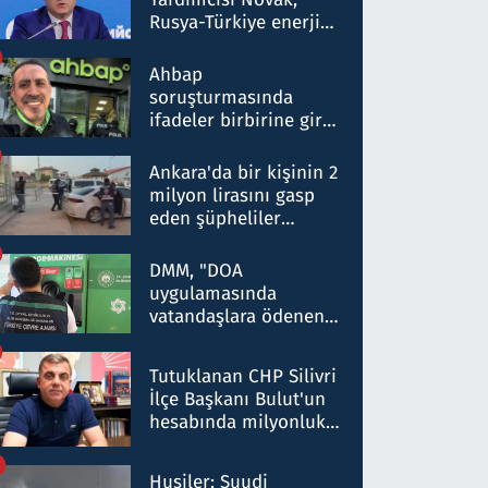
Rusya-Türkiye enerji
ortaklığının stratejik
nitelikte olduğunu
Ahbap
belirtti
soruşturmasında
ifadeler birbirine girdi:
Dokuz şüphelinin
ifadelerinden ortaya
Ankara'da bir kişinin 2
çıkan tablo şok etti
milyon lirasını gasp
eden şüpheliler
Kırıkkale'de yakalandı
DMM, "DOA
uygulamasında
vatandaşlara ödenen
iade tutarlarının
düşürüldüğü" iddiasını
Tutuklanan CHP Silivri
yalanladı
İlçe Başkanı Bulut'un
hesabında milyonluk
para trafiğine: Patron
talimat verdi, ben
Husiler: Suudi