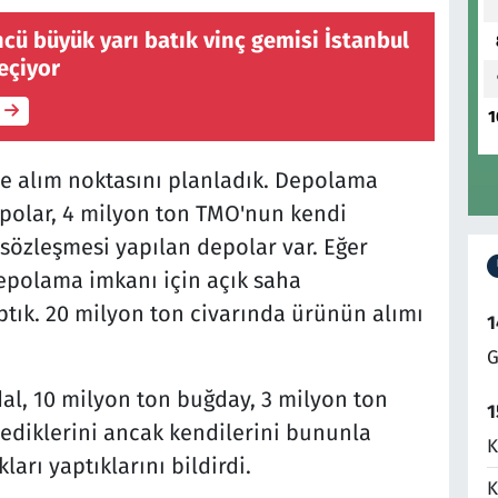
cü büyük yarı batık vinç gemisi İstanbul
eçiyor
1
de alım noktasını planladık. Depolama
depolar, 4 milyon ton TMO'nun kendi
 sözleşmesi yapılan depolar var. Eğer
depolama imkanı için açık saha
aptık. 20 milyon ton civarında ürünün alımı
1
G
al, 10 milyon ton buğday, 3 milyon ton
1
ediklerini ancak kendilerini bununla
K
ları yaptıklarını bildirdi.
K