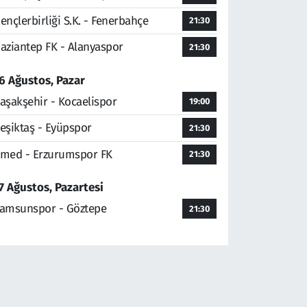
ençlerbirliği S.K. - Fenerbahçe
21:30
aziantep FK - Alanyaspor
21:30
6 Ağustos, Pazar
aşakşehir - Kocaelispor
19:00
eşiktaş - Eyüpspor
21:30
med - Erzurumspor FK
21:30
7 Ağustos, Pazartesi
amsunspor - Göztepe
21:30