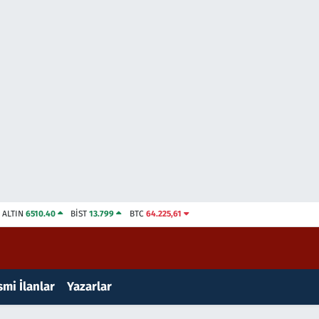
ALTIN
6510.40
BİST
13.799
BTC
64.225,61
mi İlanlar
Yazarlar