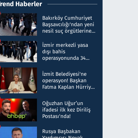
Trend Haberler
Bakırköy Cumhuriyet
Başsavcılığı'ndan yeni
nesil suç örgütlerine
operasyon: 50 şüpheli
hakkında gözaltı kararı
İzmir merkezli yasa
dışı bahis
operasyonunda 34
gözaltı: Yaklaşık 2
Milyar liralık para
İzmit Belediyesi'ne
trafiği tespit edildi
operasyon! Başkan
Fatma Kaplan Hürriyet
ve eşi gözaltına alındı
Oğuzhan Uğur’un
ifadesi ilk kez Diriliş
Postası'nda!
Rusya Başbakan
Yardımcısı Novak,