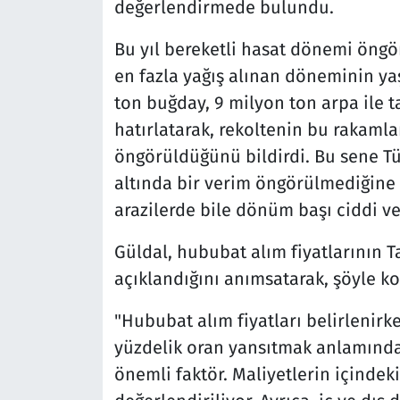
değerlendirmede bulundu.
Bu yıl bereketli hasat dönemi öngör
en fazla yağış alınan döneminin yaş
ton buğday, 9 milyon ton arpa ile ta
hatırlatarak, rekoltenin bu rakamla
öngörüldüğünü bildirdi. Bu sene T
altında bir verim öngörülmediğine 
arazilerde bile dönüm başı ciddi v
Güldal, hububat alım fiyatlarının 
açıklandığını anımsatarak, şöyle k
"Hububat alım fiyatları belirlenirk
yüzdelik oran yansıtmak anlamında
önemli faktör. Maliyetlerin içindek