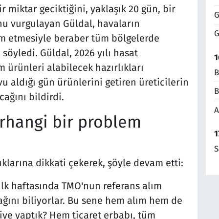
r miktar geciktiğini, yaklaşık 20 gün, bir
G
u vurgulayan Güldal, havaların
G
am etmesiyle beraber tüm bölgelerde
öyledi. Güldal, 2026 yılı hasat
1
ürünleri alabilecek hazırlıkları
B
u aldığı gün ürünlerini getiren üreticilerin
B
ağını bildirdi.
A
erhangi bir problem
1
S
larına dikkati çekerek, şöyle devam etti:
n ilk haftasında TMO'nun referans alım
ağını biliyorlar. Bu sene hem alım hem de
niye yaptık? Hem ticaret erbabı, tüm