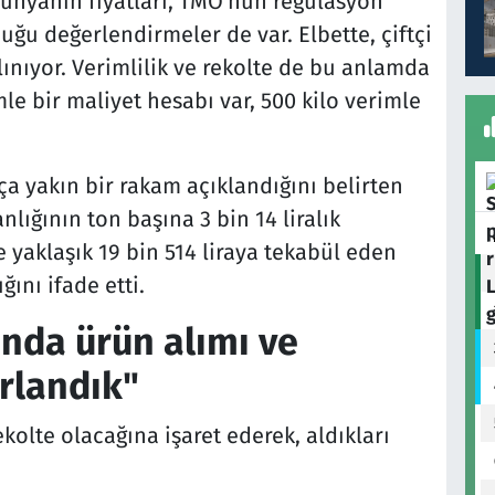
 dünyanın fiyatları, TMO'nun regülasyon
ğu değerlendirmeler de var. Elbette, çiftçi
lınıyor. Verimlilik ve rekolte de bu anlamda
le bir maliyet hesabı var, 500 kilo verimle
kça yakın bir rakam açıklandığını belirten
lığının ton başına 3 bin 14 liralık
 yaklaşık 19 bin 514 liraya tekabül eden
ını ifade etti.
ında ürün alımı ve
rlandık"
ekolte olacağına işaret ederek, aldıkları