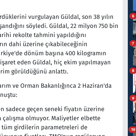
düklerini vurgulayan Güldal, son 38 yılın
6
andığını söyledi. Güldal, 22 milyon 750 bin
rihi rekolte tahmini yapıldığını
rın dahi üzerine çıkabileceğinin
7
ürkiye'de dönüm başına 400 kilogramın
işaret eden Güldal, hiç ekim yapılmayan
erim görüldüğünü anlattı.
8
Tarım ve Orman Bakanlığınca 2 Haziran'da
onuştu:
9
en sadece geçen seneki fiyatın üzerine
 çalışma olmuyor. Maliyetler elbette
i tüm girdilerin parametreleri de
10