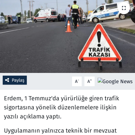
Resmi İlanlar
Rüya Tabirleri
Sağlık
Savunma Sanayi
Seçim 2023
Paylaş
-
+
A
A
Spor
Erdem, 1 Temmuz'da yürürlüğe giren trafik
Teknoloji ve Bilim
sigortasına yönelik düzenlemelere ilişkin
yazılı açıklama yaptı.
Televizyon
Uygulamanın yalnızca teknik bir mevzuat