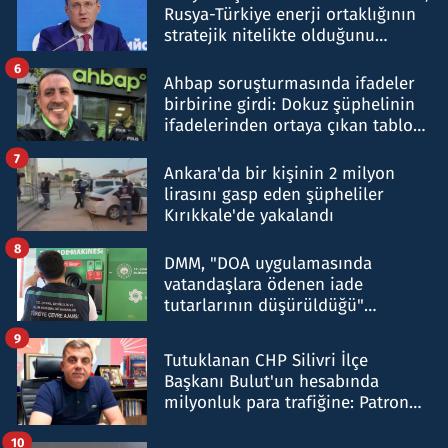
Rusya-Türkiye enerji ortaklığının
stratejik nitelikte olduğunu
belirtti
6
Ahbap soruşturmasında ifadeler
birbirine girdi: Dokuz şüphelinin
ifadelerinden ortaya çıkan tablo
şok etti
7
Ankara'da bir kişinin 2 milyon
lirasını gasp eden şüpheliler
Kırıkkale'de yakalandı
8
DMM, "DOA uygulamasında
vatandaşlara ödenen iade
tutarlarının düşürüldüğü"
iddiasını yalanladı
9
Tutuklanan CHP Silivri İlçe
Başkanı Bulut'un hesabında
milyonluk para trafiğine: Patron
talimat verdi, ben gönderdim
10