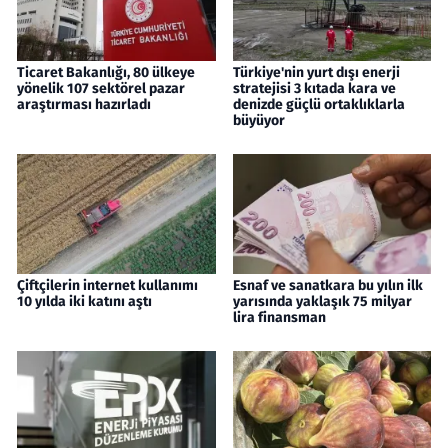
Ticaret Bakanlığı, 80 ülkeye
Türkiye'nin yurt dışı enerji
yönelik 107 sektörel pazar
stratejisi 3 kıtada kara ve
araştırması hazırladı
denizde güçlü ortaklıklarla
büyüyor
Çiftçilerin internet kullanımı
Esnaf ve sanatkara bu yılın ilk
10 yılda iki katını aştı
yarısında yaklaşık 75 milyar
lira finansman