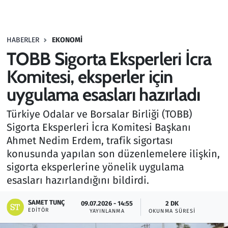
Gündem
HABERLER
EKONOMI
Haber
TOBB Sigorta Eksperleri İcra
Kültür Sanat
Komitesi, eksperler için
uygulama esasları hazırladı
Kurumsal Haberler
Türkiye Odalar ve Borsalar Birliği (TOBB)
Lezzet Durağı
Sigorta Eksperleri İcra Komitesi Başkanı
Ahmet Nedim Erdem, trafik sigortası
Memur ve Kamu
konusunda yapılan son düzenlemelere ilişkin,
sigorta eksperlerine yönelik uygulama
Otomobil
esasları hazırlandığını bildirdi.
Oyun
SAMET TUNÇ
09.07.2026 - 14:55
2 DK
EDITÖR
YAYINLANMA
OKUNMA SÜRESI
Ramazan