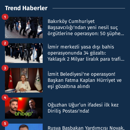
Trend Haberler
1
Bakırköy Cumhuriyet
Başsavcılığı'ndan yeni nesil suç
örgütlerine operasyon: 50 şüpheli
hakkında gözaltı kararı
2
İzmir merkezli yasa dışı bahis
operasyonunda 34 gözaltı:
Yaklaşık 2 Milyar liralık para trafiği
tespit edildi
3
İzmit Belediyesi'ne operasyon!
Başkan Fatma Kaplan Hürriyet ve
eşi gözaltına alındı
4
Oğuzhan Uğur’un ifadesi ilk kez
Diriliş Postası'nda!
5
Rusya Başbakan Yardımcısı Novak,