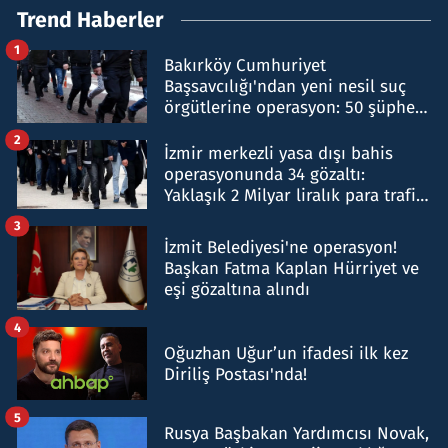
Trend Haberler
1
Bakırköy Cumhuriyet
Başsavcılığı'ndan yeni nesil suç
örgütlerine operasyon: 50 şüpheli
hakkında gözaltı kararı
2
İzmir merkezli yasa dışı bahis
operasyonunda 34 gözaltı:
Yaklaşık 2 Milyar liralık para trafiği
tespit edildi
3
İzmit Belediyesi'ne operasyon!
Başkan Fatma Kaplan Hürriyet ve
eşi gözaltına alındı
4
Oğuzhan Uğur’un ifadesi ilk kez
Diriliş Postası'nda!
5
Rusya Başbakan Yardımcısı Novak,