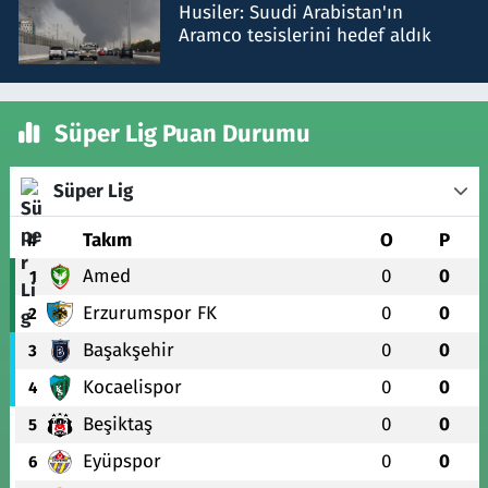
Husiler: Suudi Arabistan'ın
Aramco tesislerini hedef aldık
Süper Lig Puan Durumu
Süper Lig
#
Takım
O
P
Amed
0
0
1
Erzurumspor FK
0
0
2
Başakşehir
0
0
3
Kocaelispor
0
0
4
Beşiktaş
0
0
5
Eyüpspor
0
0
6