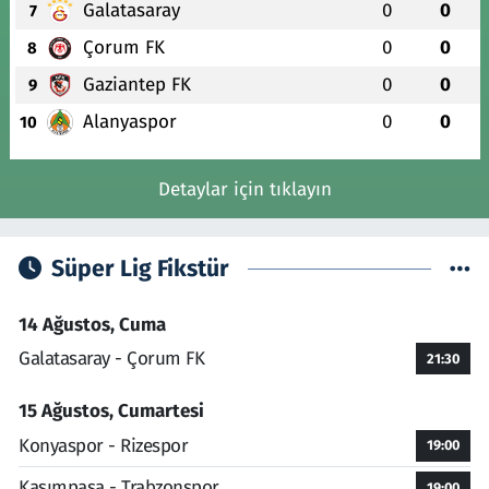
Galatasaray
0
0
7
Çorum FK
0
0
8
Gaziantep FK
0
0
9
Alanyaspor
0
0
10
Detaylar için tıklayın
Süper Lig Fikstür
14 Ağustos, Cuma
Galatasaray - Çorum FK
21:30
15 Ağustos, Cumartesi
Konyaspor - Rizespor
19:00
Kasımpaşa - Trabzonspor
19:00