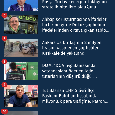
Rusya-Türkiye enerji ortaklığının
stratejik nitelikte olduğunu
belirtti
6
Ahbap soruşturmasında ifadeler
birbirine girdi: Dokuz şüphelinin
ifadelerinden ortaya çıkan tablo
şok etti
7
Ankara'da bir kişinin 2 milyon
lirasını gasp eden şüpheliler
Kırıkkale'de yakalandı
8
DMM, "DOA uygulamasında
vatandaşlara ödenen iade
tutarlarının düşürüldüğü"
iddiasını yalanladı
9
Tutuklanan CHP Silivri İlçe
Başkanı Bulut'un hesabında
milyonluk para trafiğine: Patron
talimat verdi, ben gönderdim
10