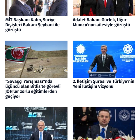
MİT Başkanı Kalın, Suriye
Adalet Bakanı Gürlek, Uğur
Dışişleri Bakanı Şeybani ile
Mumcu'nun ailesiyle görüştü
görüştü
"Savaşçı Yarışması"nda
2. İletişim Şurası ve Türkiye'nin
üçüncü olan Bitlis'te görevli
Yeni İletişim Vizyonu
JÖH'ler zorlu eğitimlerden
geçiyor