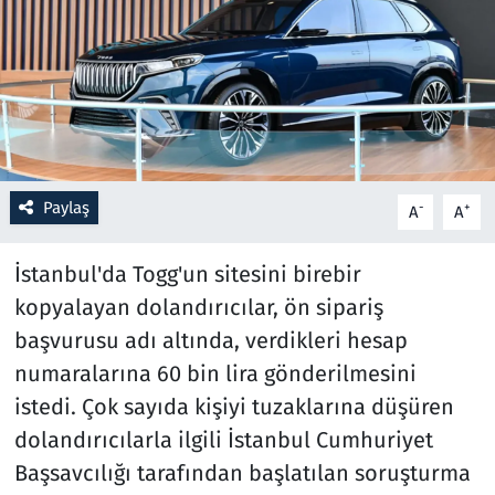
Resmi İlanlar
Rüya Tabirleri
Sağlık
Paylaş
-
+
A
A
Savunma Sanayi
İstanbul'da Togg'un sitesini birebir
Seçim 2023
kopyalayan dolandırıcılar, ön sipariş
Spor
başvurusu adı altında, verdikleri hesap
numaralarına 60 bin lira gönderilmesini
Teknoloji ve Bilim
istedi. Çok sayıda kişiyi tuzaklarına düşüren
dolandırıcılarla ilgili İstanbul Cumhuriyet
Televizyon
Başsavcılığı tarafından başlatılan soruşturma