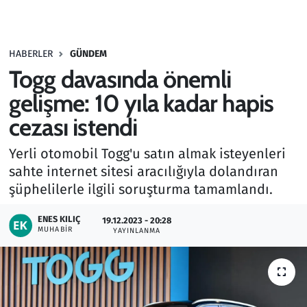
Gündem
HABERLER
GÜNDEM
Haber
Togg davasında önemli
Kültür Sanat
gelişme: 10 yıla kadar hapis
cezası istendi
Kurumsal Haberler
Yerli otomobil Togg'u satın almak isteyenleri
Lezzet Durağı
sahte internet sitesi aracılığıyla dolandıran
şüphelilerle ilgili soruşturma tamamlandı.
Memur ve Kamu
ENES KILIÇ
19.12.2023 - 20:28
MUHABIR
YAYINLANMA
Otomobil
Oyun
Ramazan