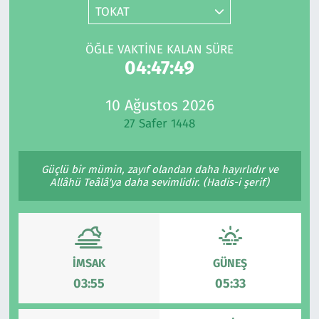
TOKAT
Gündem
ÖĞLE VAKTINE KALAN SÜRE
Haber
04:47:49
Kültür Sanat
10 Ağustos 2026
27 Safer 1448
Kurumsal Haberler
Güçlü bir mümin, zayıf olandan daha hayırlıdır ve
Lezzet Durağı
Allâhü Teâlâ'ya daha sevimlidir. (Hadis-i şerif)
Memur ve Kamu
Otomobil
İMSAK
GÜNEŞ
Oyun
03:55
05:33
Ramazan