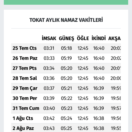
TOKAT AYLIK NAMAZ VAKITLERI
İMSAK
GÜNEŞ
ÖĞLE
İKINDI
AKŞAM
YA
25 Tem Cts
03:31
05:18
12:45
16:40
20:03
2
26 Tem Paz
03:33
05:19
12:45
16:40
20:02
2
27 Tem Pts
03:34
05:20
12:45
16:40
20:01
2
28 Tem Sal
03:36
05:20
12:45
16:40
20:00
2
29 Tem Çar
03:37
05:21
12:45
16:39
19:59
2
30 Tem Per
03:39
05:22
12:45
16:39
19:58
2
31 Tem Cum
03:40
05:23
12:45
16:39
19:57
2
1 Ağu Cts
03:42
05:24
12:45
16:38
19:56
2
2 Ağu Paz
03:43
05:25
12:45
16:38
19:55
2