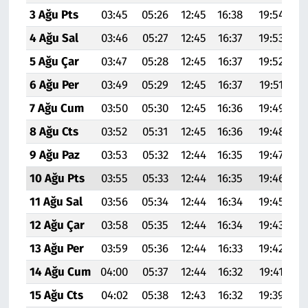
3 Ağu Pts
03:45
05:26
12:45
16:38
19:54
2
4 Ağu Sal
03:46
05:27
12:45
16:37
19:53
2
5 Ağu Çar
03:47
05:28
12:45
16:37
19:52
2
6 Ağu Per
03:49
05:29
12:45
16:37
19:51
2
7 Ağu Cum
03:50
05:30
12:45
16:36
19:49
2
8 Ağu Cts
03:52
05:31
12:45
16:36
19:48
2
9 Ağu Paz
03:53
05:32
12:44
16:35
19:47
2
10 Ağu Pts
03:55
05:33
12:44
16:35
19:46
2
11 Ağu Sal
03:56
05:34
12:44
16:34
19:45
2
12 Ağu Çar
03:58
05:35
12:44
16:34
19:43
2
13 Ağu Per
03:59
05:36
12:44
16:33
19:42
2
14 Ağu Cum
04:00
05:37
12:44
16:32
19:41
2
15 Ağu Cts
04:02
05:38
12:43
16:32
19:39
2