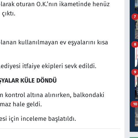
ı olarak oturan O.K.’nın ikametinde henüz
çıktı.
7
lanan kullanılmayan ev eşyalarını kısa
8
diyesi itfaiye ekipleri sevk edildi.
9
EŞYALAR KÜLE DÖNDÜ
n kontrol altına alınırken, balkondaki
maz hale geldi.
10
si için inceleme başlatıldı.