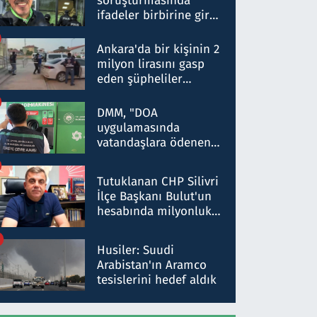
soruşturmasında
ifadeler birbirine girdi:
Dokuz şüphelinin
ifadelerinden ortaya
Ankara'da bir kişinin 2
çıkan tablo şok etti
milyon lirasını gasp
eden şüpheliler
Kırıkkale'de yakalandı
DMM, "DOA
uygulamasında
vatandaşlara ödenen
iade tutarlarının
düşürüldüğü" iddiasını
Tutuklanan CHP Silivri
yalanladı
İlçe Başkanı Bulut'un
hesabında milyonluk
para trafiğine: Patron
talimat verdi, ben
Husiler: Suudi
gönderdim
Arabistan'ın Aramco
tesislerini hedef aldık