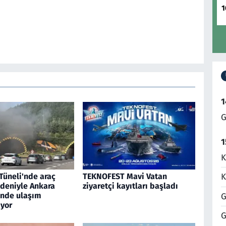
1
1
G
1
K
Tüneli'nde araç
TEKNOFEST Mavi Vatan
K
edeniyle Ankara
ziyaretçi kayıtları başladı
inde ulaşım
G
yor
G