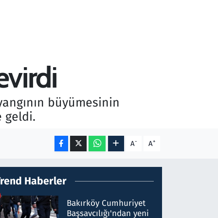
evirdi
 yangının büyümesinin
 geldi.
-
+
A
A
Trend Haberler
Bakırköy Cumhuriyet
Başsavcılığı'ndan yeni