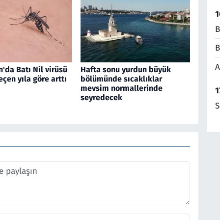
1
B
B
A
'da Batı Nil virüsü
Hafta sonu yurdun büyük
eçen yıla göre arttı
bölümünde sıcaklıklar
mevsim normallerinde
1
seyredecek
S