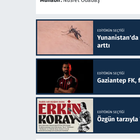
Muhabir:
Nusret Odabaş
EDITÖRÜN SEÇTIĞI
Yunanistan'da B
arttı
EDITÖRÜN SEÇTIĞI
Gaziantep FK, 
EDITÖRÜN SEÇTIĞI
Özgün tarzıyla