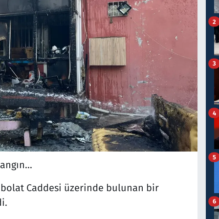
2
3
4
5
angın...
nbolat Caddesi üzerinde bulunan bir
i.
6