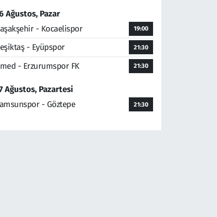
6 Ağustos, Pazar
aşakşehir - Kocaelispor
19:00
eşiktaş - Eyüpspor
21:30
med - Erzurumspor FK
21:30
7 Ağustos, Pazartesi
amsunspor - Göztepe
21:30