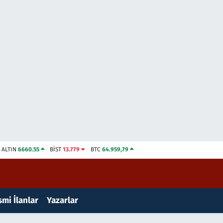
ALTIN
6660.55
BİST
13.779
BTC
64.959,79
mi İlanlar
Yazarlar