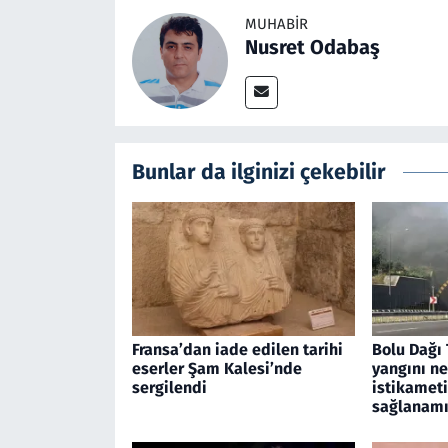
MUHABIR
Nusret Odabaş
Bunlar da ilginizi çekebilir
Fransa’dan iade edilen tarihi
Bolu Dağı 
eserler Şam Kalesi’nde
yangını n
sergilendi
istikamet
sağlanamı