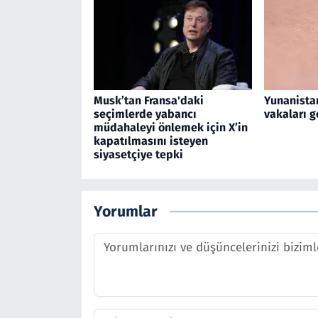
Musk’tan Fransa'daki
Yunanistan
seçimlerde yabancı
vakaları g
müdahaleyi önlemek için X’in
kapatılmasını isteyen
siyasetçiye tepki
Yorumlar