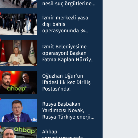
nesil suç örgütlerine
operasyon: 50 şüpheli
hakkında gözaltı kararı
İzmir merkezli yasa
dışı bahis
operasyonunda 34
gözaltı: Yaklaşık 2
Milyar liralık para
İzmit Belediyesi'ne
trafiği tespit edildi
operasyon! Başkan
Fatma Kaplan Hürriyet
ve eşi gözaltına alındı
Oğuzhan Uğur’un
ifadesi ilk kez Diriliş
Postası'nda!
Rusya Başbakan
Yardımcısı Novak,
Rusya-Türkiye enerji
ortaklığının stratejik
nitelikte olduğunu
Ahbap
belirtti