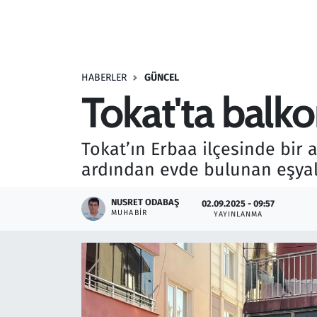
Resmi İlanlar
Rüya Tabirleri
HABERLER
GÜNCEL
Tokat'ta balko
Sağlık
Savunma Sanayi
Tokat’ın Erbaa ilçesinde bi
ardından evde bulunan eşyal
Seçim 2023
NUSRET ODABAŞ
02.09.2025 - 09:57
Spor
MUHABIR
YAYINLANMA
Teknoloji ve Bilim
Televizyon