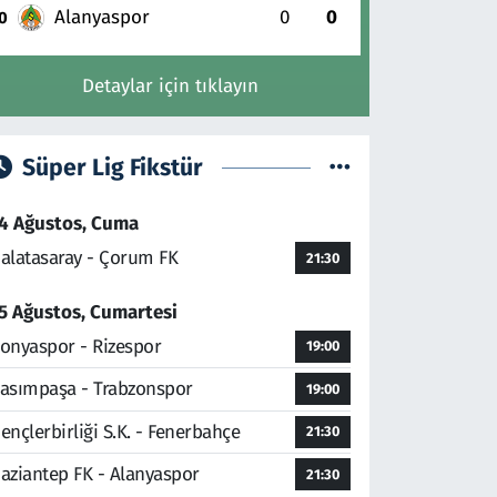
Alanyaspor
0
0
0
Detaylar için tıklayın
Süper Lig Fikstür
4 Ağustos, Cuma
alatasaray - Çorum FK
21:30
5 Ağustos, Cumartesi
onyaspor - Rizespor
19:00
asımpaşa - Trabzonspor
19:00
ençlerbirliği S.K. - Fenerbahçe
21:30
aziantep FK - Alanyaspor
21:30