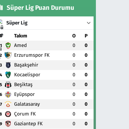
Süper Lig Puan Durumu
Süper Lig
#
Takım
O
P
Amed
0
0
1
Erzurumspor FK
0
0
2
Başakşehir
0
0
3
Kocaelispor
0
0
4
Beşiktaş
0
0
5
Eyüpspor
0
0
6
Galatasaray
0
0
7
Çorum FK
0
0
8
Gaziantep FK
0
0
9